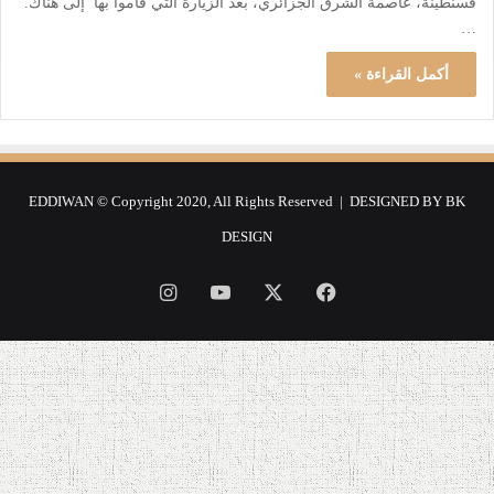
قسنطينة، عاصمة الشرق الجزائري، بعد الزيارة التي قاموا بها إلى هناك.
…
أكمل القراءة »
EDDIWAN © Copyright 2020, All Rights Reserved | DESIGNED BY
BK
DESIGN
فيسبوك
‫X
‫YouTube
انستقرام