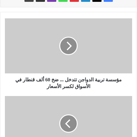
م
ؤ
س
س
ة
ت
ر
ب
ي
ة
مؤسسة تربية الدواجن تتدخل ... ضخ 60 ألف قنطار في
ا
الأسواق لكسر الأسعار
ل
د
ا
و
ر
ا
ت
ج
ف
ن
ا
ت
ع