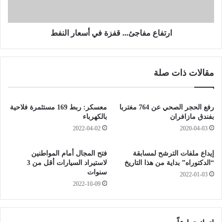
ت
م
د
ف
خ
ا
ل
ج
ارتفاع مفاجئ... قفزة في أسعار النفط
.
ئ
.
.
.
.
مقالات ذات صلة
ض
.
خ
ق
6
ف
0
ز
رفع الحجر الصحي عن 764 مغتربا
معسكر: ربط 169 مستثمرة فلاحية
أ
ة
بفندق مازافران
بالكهرباء
ل
ف
2022-04-02
2020-04-03
ف
ي
ق
أ
إيداع ملفات الترشح لمسابقة
فتح المجال أمام المواطنين
ن
س
“الدكتوراه” بداية من هذا التاريخ
لاستيراد السيارات أقل من 3
ط
ع
سنوات
2022-01-03
ا
ا
2022-10-09
ر
ر
ف
ا
ي
ل
ا
ن