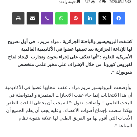
2020-05-15
0
342
دقيقة واحدة
فيسبوك
‫X
لينكدإن
بينتيريست
واتساب
ڤايبر
مشاركة عبر البريد
طباعة
كشفت البروفيسور والباحثة الجزائرية ، مراد مريم ، في أول تصريح
لها للإذاعة الجزائرية بعد تعيينها عضوا في الأكاديمية العالمية
الأمريكية للعلوم :”أنها تعكف على إجراء بحوث وتجارب لإيجاد لقاح
لفيروس كورونا من خلال الإشراف على مخبر علمي متخصص
بنيويورك “.
وأوضحت البروفيسور مريم مراد ، عقب انتخابها عضوا في الأكاديمية
أن هذا الانتخابات إنما جاء عقب الانجازات المتميزة والمتواصلة في
البحث العلمي “. وأضافت تقول :” انه يجب أن يحظى الباحث للظفر
بهكذا منصب بإجماع أصوات الأعضاء ، وعليه يجب أن يعلم الجميع أن
الأبحاث التي أقوم بها مع الفريق الطبي لها علاقة بتقوية نظام
المناعة “.