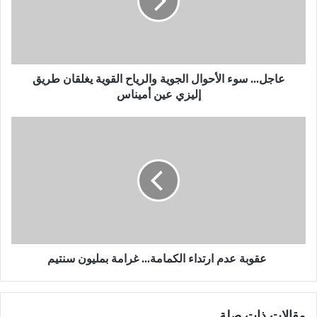
.
.
.
س
و
ء
عاجل... سوء الأحوال الجوية والرياح القوية يغلقان طريق
ا
إليزي عين أميناس
ل
أ
ح
ع
و
ق
ا
و
ل
ب
ا
ة
ل
ع
ج
د
و
م
ي
ا
عقوبة عدم ارتداء الكمامة... غرامة بمليون سنتيم
ة
ر
و
ت
ا
د
مقالات ذات صلة
ل