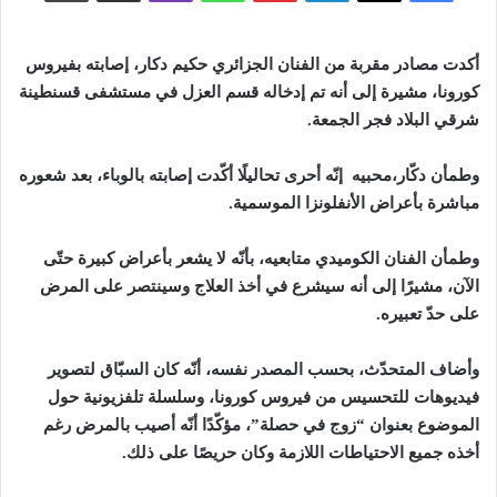
أكدت مصادر مقربة من الفنان الجزائري حكيم دكار، إصابته بفيروس
كورونا، مشيرة إلى أنه تم إدخاله قسم العزل في مستشفى قسنطينة
شرقي البلاد فجر
الجمعة
.
و
طمأن
دكّار،
محبيه
إنّه أحرى تحاليلًا أكّدت إصابته بالوباء، بعد شعوره
مباشرة بأعراض الأنفلونزا الموسمية.
وطمأن الفنان الكوميدي متابعيه، بأنّه لا يشعر بأعراض كبيرة حتّى
الآن، مشيرًا إلى أنه سيشرع في أخذ العلاج وسينتصر على المرض
على حدّ تعبيره.
وأضاف المتحدّث، بحسب المصدر نفسه، أنّه كان السبّاق لتصوير
فيديوهات للتحسيس من فيروس كورونا، وسلسلة تلفزيونية حول
الموضوع بعنوان “زوج في حصلة”، مؤكّدًا أنّه أصيب بالمرض رغم
أخذه جميع الاحتياطات اللازمة وكان حريصًا على ذلك.