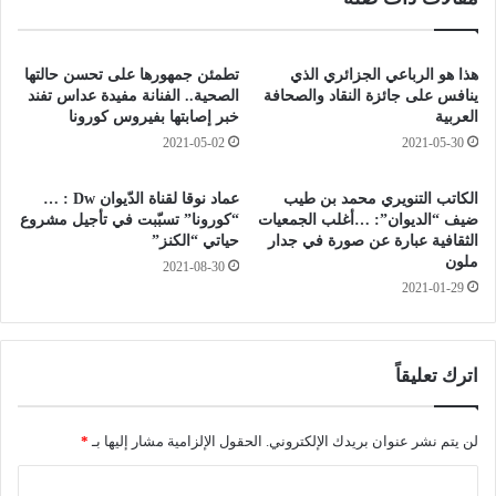
ا
ر
ء
ي
ا
ا
ل
هذا هو الرباعي الجزائري الذي
تطمئن جمهورها على تحسن حالتها
ح
ك
ينافس على جائزة النقاد والصحافة
الصحية.. الفنانة مفيدة عداس تفند
ا
م
العربية
خبر إصابتها بفيروس كورونا
ل
ا
2021-05-02
2021-05-30
ق
م
و
ة
الكاتب التنويري محمد بن طيب
عماد نوقا لقناة الدّيوان Dw : …
ي
.
ضيف “الديوان”: …أغلب الجمعيات
“كورونا” تسبّبت في تأجيل مشروع
ة
.
الثقافية عبارة عن صورة في جدار
حياتي “الكنز”
ي
.
ملون
2021-08-30
غ
غ
2021-01-29
ل
ر
ق
ا
ا
م
ن
ة
اترك تعليقاً
ط
ب
ر
م
ي
لن يتم نشر عنوان بريدك الإلكتروني.
الحقول الإلزامية مشار إليها بـ
*
ل
ق
ي
ا
إ
و