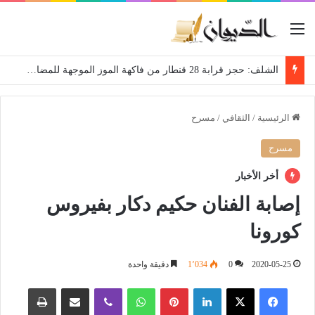
القائمة
الشلف: حجز قرابة 28 قنطار من فاكهة الموز الموجهة للمضاربة
الرئيسية
/
الثقافي
/
مسرح
مسرح
أخر الأخبار
إصابة الفنان حكيم دكار بفيروس
كورونا
2020-05-25
0
1٬034
دقيقة واحدة
فيسبوك
‫X
لينكدإن
بينتيريست
واتساب
ڤايبر
مشاركة عبر البريد
طباعة