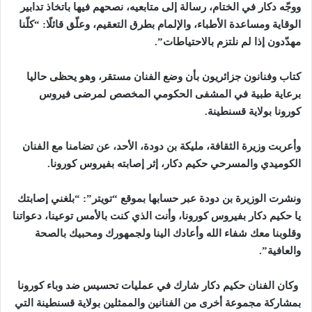
ووجّه دكار في الختام، رسالة إلى متابعيه، نصحهم فيها باتخاذ تدابير
الوقاية ومساعدة الأطباء، والإلمام بطرق التعقيم، وعلّق قائلًا: “كلّنا
مهدّدون إذا لم نلتزم بالاحتياطات”.
كتاب وفنانون جزائريون بأن وضع الفنان مستقر، وهو يحظى حاليا
برعاية طبية في المشفى الحكومي المخصص لمرضى فيروس
كورونا بولاية قسنطينة.
و
أعربت وزيرة الثقافة، مليكة بن دودة، الأحد، عن تضامنا مع الفنان
الكوميدي والمسرحي حكيم دكار، إثر إصابته بفيروس كورونا.
ونشرت الوزيرة بن دودة عبر حسابها بموقع “تويتر”: “بلغني إصابتك
يا حكيم دكار بفيروس كورونا، وأنت الذي كنت بالأمس توعينا، دعواتنا
وقلوبنا معك شفاء الله وأعادك الينا ولجمهورك ومحبيك بالصحة
والعافية”.
وكان الفنان حكيم دكار شارك في عمليات تحسيس ضد وباء كورونا
بمشاركة مجموعة أخرى من الفنانين والممثلين بولاية قسنطينة التي