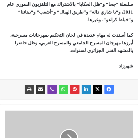
سلسلة ”جحا“ و“ظل الحكايا“ بالاشتراك مع التلفزيون السوري عام
2011، و“يا شاري دالة“ و“طريق الهبال“ و“أشعب“ و“بيناتنا“
و“خباط كراعو“، وغيرها.
كما أسندت له مهام عديدة في لجان التحكيم بمهرجانات مسرحية،
أبرزها مهرجان المسرح الجامعي والمسرح العربي، وظل حاضرا
بالمشهد الفني الجزائري لسنوات.
شهرزاد
ع
ا
ج
ل