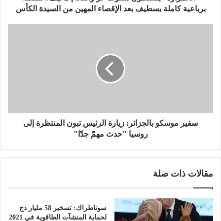
ي
برباعية كاملة بسطيف بعد الإقصاء المهين من السيدة الكأس
س
ق
س
ط
ف
و
ي
ن
ر
س
م
ق
و
و
س
ط
ك
ح
و
ر
ب
سفير موسكو بالجزائر: زيارة الرئيس تبون المنتظرة إلى
و
ا
روسيا "حدث مهمّ جدّا"
ا
ل
ل
ج
ق
ز
مقالات ذات صلة
ا
ا
د
ئ
م
ر
م
:
سوناطراك: تسخير 58 مليار دج
خ
ز
لحماية المنشآت الطاقوية في 2021