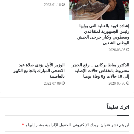
ي
ي
2023-01-16
ف
ا
.
ر
.
ة
إشادة قوية بالعناية التي يوليها
س
ا
رئيس الجمهورية لمتقاعدي
ق
ل
ومعطوبي وكبار جرحى الجيش
ط
ر
الوطني الشعبي
ة
ئ
2026-08-05
ب
ي
ر
س
الدكتور بقاط بركاني… رفع الحجر
الوزير الأول يؤدي صلاة عيد
ب
ت
مشروط بانخفاض حالات الإصابة
الاضحى المبارك بالجامع الكبير
ا
ب
إلى 10 حالات و0 وفاة يوميا
بالعاصمة
ع
و
2022-07-09
2020-05-30
ي
ن
ة
ا
ك
ل
ا
م
اترك تعليقاً
م
ن
ل
ت
ة
ظ
لن يتم نشر عنوان بريدك الإلكتروني.
الحقول الإلزامية مشار إليها بـ
*
ب
ر