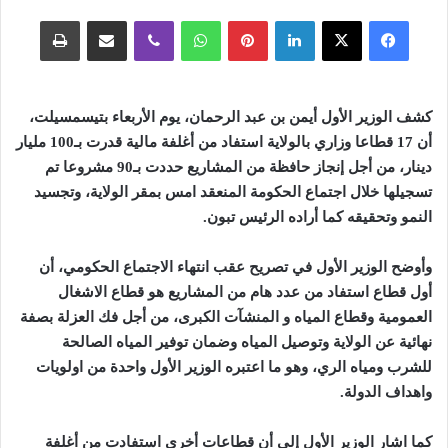
فيسبوك
‫X
لينكدإن
بينتيريست
واتساب
ڤايبر
مشاركة عبر البريد
طباعة
كشف الوزير الأول أيمن بن عبد الرحمان، يوم الأربعاء بتيسمسيلت،
أن 17 قطاعا وزاري بالولاية استفاد من أغلفة مالية قدرت بـ100 مليار
دينار، من أجل إنجاز حافظة من المشاريع حددت بـ90 مشروعا تم
تسجيلها خلال اجتماع الحكومة المنعقد امس بمقر الولاية، وتجسيد
النمو وتحقيقه كما أراده الرئيس تبون
.
وأوضح الوزير الأول في تصريح عقب انتهاء الاجتماع الحكومي، أن
أول قطاع استفاد من عدد هام من المشاريع هو قطاع الاشغال
العمومية وقطاع المياه و المنشآت الكبرى، من أجل فك العزلة بصفة
نهائية عن الولاية وتوصيل المياه وضمان توفير المياه الصالحة
للشرب ومياه الري، وهو ما اعتبره الوزير الأول واحدة من اولويات
واهداف الدولة
.
كما اشار الوزير الأول إلى أن قطاعات أخرى استفادت من أغلفة