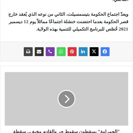
ويعدّ اجتماع الحكومة بتيسمسيلت، الثاني من نوعه الذي يُعقد خارج
قصر الحكومة بعدما احتضنت خنشلة اجتماعًا مماثلاً يوم 12 ديسمبر
2021 خُصّص للبرنامج التكميلي للتنمية بهذه الولاية.
"
ا
ل
ح
م
ر
ا
و
ة
"
"الحمراوة" يسقطون سقوط حر والقادم مخيف.. سقطة