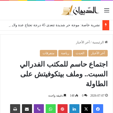
القائمة
نشرية خاصة: موجة حر شديدة تتعدى 45 درجة تجتاح عدة ولايات إلى غاية الاثنين
الرئيسية
/
آخر الأخبار
آخر الأخبار
الحدث
رياضة
متفرقات
اجتماع حاسم للمكتب الفدرالي
السبت.. وملف بيتكوفيتش على
الطاولة
2026-07-07
0
148
دقيقة واحدة
فيسبوك
‫X
لينكدإن
بينتيريست
واتساب
ڤايبر
مشاركة عبر البريد
طباعة