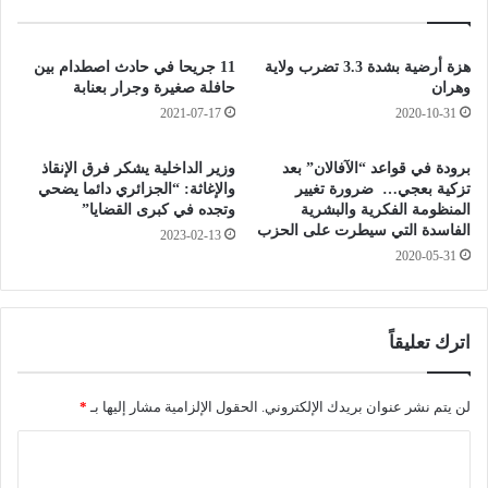
ن
ر
ا
ا
ل
ن
هزة أرضية بشدة 3.3 تضرب ولاية
11 جريحا في حادث اصطدام بين
ن
ت
وهران
حافلة صغيرة وجرار بعنابة
ت
د
2021-07-17
2020-10-31
ا
خ
ئ
ل
برودة في قواعد “الآفالان” بعد
وزير الداخلية يشكر فرق الإنقاذ
ج
ف
تزكية بعجي… ضرورة تغيير
والإغاثة: “الجزائري دائما يضحي
.
ي
المنظومة الفكرية والبشرية
وتجده في كبرى القضايا”
.
م
الفاسدة التي سيطرت على الحزب
2023-02-13
ف
2020-05-31
ن
ا
ت
و
ا
ض
ئ
ا
اترك تعليقاً
ج
ت
ا
م
ل
ع
لن يتم نشر عنوان بريدك الإلكتروني.
الحقول الإلزامية مشار إليها بـ
*
ت
ي
ا
ش
و
ر
س
ل