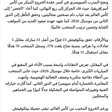
و
نجح المدرب السويسري في كسر عقدة الخروج المبكر من كأس
أمم إفريقيا، حيث قاد الجزائر إلى ربع النهائي، كما أعاد “الخضر” إلى
كأس العالم بعد غياب دام نسختين متتاليتين، وحقق التأهل إلى الدور
الثاني من مونديال 2026. كما شهد عهده صعود العديد من المواهب
الشابة وتحسن ترتيب المنتخب عالميًا
.
وبالأرقام، حقق بيتكوفيتش 23 فوزًا من أصل 33 مباراة، مقابل 5
تعادلات و5 هزائم، بنسبة نجاح بلغت 70٪، وسجل المنتخب 76 هدفًا
مقابل استقبال 31 هدفًا
.
في المقابل، تعرض لانتقادات واسعة بسبب الأداء غير المقنع في
المباريات الكبرى، خاصة خلال مونديال 2026، حيث عانى المنتخب
من أخطاء دفاعية متكررة وضعف الفعالية الهجومية، وانتهت
المغامرة بالخسارة أمام سويسرا في الدور الثاني. كما أثارت خياراته
الفنية وتغييراته المتواصلة في التشكيلة جدلًا كبيرًا بين الجماهير
والمحللين
.
ورغم الخروج المخيب من كأس العالم، تبقى حصيلة بيتكوفيتش