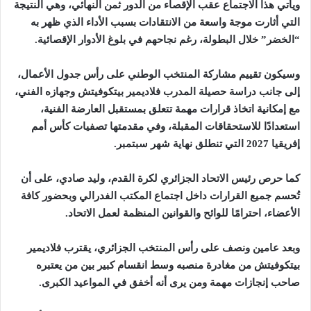
ويأتي هذا الاجتماع عقب الإقصاء من الدور ثمن النهائي، وهي النتيجة
التي أثارت موجة واسعة من الانتقادات بسبب الأداء الذي ظهر به
“الخضر” خلال البطولة، رغم نجاحهم في بلوغ الأدوار الإقصائية
.
وسيكون تقييم مشاركة المنتخب الوطني على رأس جدول الأعمال،
إلى جانب دراسة حصيلة المدرب فلاديمير بيتكوفيتش وجهازه الفني،
مع إمكانية اتخاذ قرارات مهمة تتعلق بمستقبل العارضة الفنية،
استعدادًا للاستحقاقات المقبلة، وفي مقدمتها تصفيات كأس أمم
إفريقيا 2027 التي تنطلق نهاية شهر سبتمبر
.
كما حرص رئيس الاتحاد الجزائري لكرة القدم، وليد صادي، على أن
تُحسم جميع القرارات داخل اجتماع المكتب الفدرالي وبحضور كافة
الأعضاء، احترامًا للوائح والقوانين المنظمة لعمل الاتحاد
.
و
بعد عامين ونصف على رأس المنتخب الجزائري، يقترب فلاديمير
بيتكوفيتش من مغادرة منصبه وسط انقسام كبير بين من يعتبره
صاحب إنجازات مهمة ومن يرى أنه أخفق في المواعيد الكبرى
.