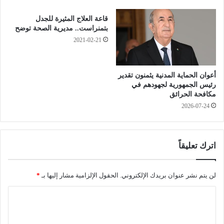
ا
ر
ل
ب
قاعة العلاج المثيرة للجدل
د
ب
بتمنراست.. مديرية الصحة توضح
خ
ا
2021-02-21
ل
ت
.
ن
.
ة
أعوان الحماية المدنية يثمنون تقدير
.
رئيس الجمهورية لجهودهم في
مكافحة الحرائق
ز
2026-07-24
ي
ا
د
ا
اترك تعليقاً
ت
ف
ي
لن يتم نشر عنوان بريدك الإلكتروني.
الحقول الإلزامية مشار إليها بـ
*
ا
ل
ا
أ
ل
ج
و
ت