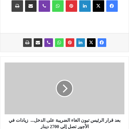
فيسبوك
‫X
لينكدإن
بينتيريست
واتساب
ڤايبر
مشاركة عبر البريد
طباعة
ب
ع
د
ق
ر
ا
ر
ا
ل
ر
بعد قرار الرئيس تبون الغاء الضريبة على الدخل... زيادات في
ئ
الأجور تصل إلى 2700 دينار