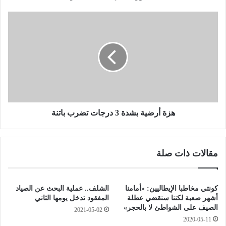
ي
س
ه
ت
ز
ب
ة
و
أ
ن
ر
ا
ض
ل
ي
غ
ة
ا
ب
ء
ش
هزة أرضية بشدة 3 درجات تضرب باتنة
ا
د
ل
ة
ض
3
مقالات ذات صلة
ر
د
ي
ر
ب
ج
ة
ا
كونتي مخاطبا الإيطاليين: «أمامنا
الشلف.. عملية البحث عن الصياد
ع
ت
أشهر صعبة لكننا سنقضي عطلة
المفقود تدخل يومها الثاني
ل
ت
الصيف على الشواطئ لا بالحجر»
2021-05-02
ى
ض
2020-05-11