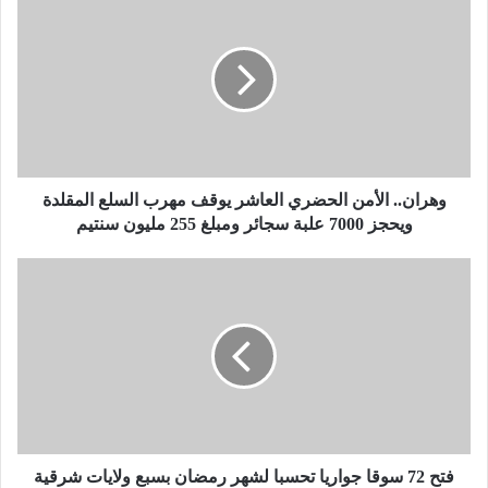
ه
ر
ا
ن
.
.
ا
ل
أ
وهران.. الأمن الحضري العاشر يوقف مهرب السلع المقلدة
م
ويحجز 7000 علبة سجائر ومبلغ 255 مليون سنتيم
ن
ا
ف
ل
ت
ح
ح
ض
7
ر
2
ي
س
ا
و
ل
ق
ع
ا
ا
ج
فتح 72 سوقا جواريا تحسبا لشهر رمضان بسبع ولايات شرقية