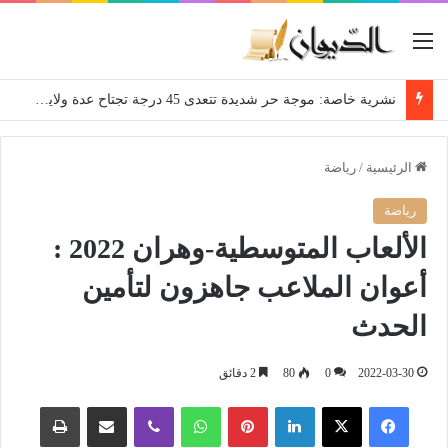
القائمة
نشرية خاصة: موجة حر شديدة تتعدى 45 درجة تجتاح عدة ولايات إلى غاية الاثنين
الرئيسية
/
رياضة
رياضة
الألعاب المتوسطية-وهران 2022 :
أعوان الملاعب جاهزون لتأمين
الحدث
2022-03-30
0
80
2 دقائق
فيسبوك
‫X
لينكدإن
بينتيريست
واتساب
ڤايبر
مشاركة عبر البريد
طباعة