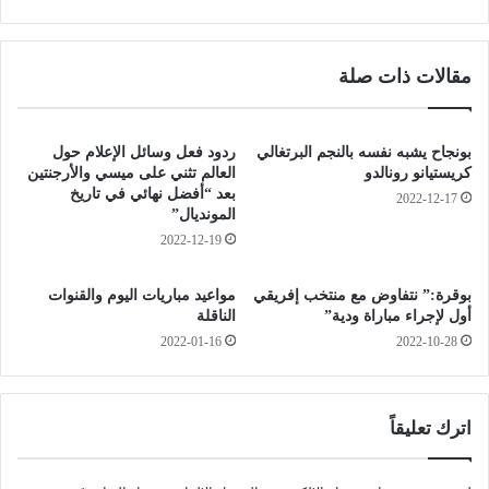
ش
و
ر
ا
ي
ر
مقالات ذات صلة
و
ي
ق
ا
ف
ت
م
ح
بونجاح يشبه نفسه بالنجم البرتغالي
ردود فعل وسائل الإعلام حول
ه
س
كريستيانو رونالدو
العالم تثني على ميسي والأرجنتين
ر
ب
بعد “أفضل نهائي في تاريخ
2022-12-17
ب
المونديال”
ا
ا
ل
2022-12-19
ل
ش
س
ه
بوقرة:” نتفاوض مع منتخب إفريقي
مواعيد مباريات اليوم والقنوات
ل
ر
أول لإجراء مباراة ودية”
الناقلة
ع
ر
2022-01-16
2022-10-28
ا
م
ل
ض
م
ا
ق
ن
اترك تعليقاً
ل
ب
د
س