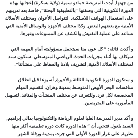
من جهتها, أبدت المتربصة حمادو سمية (ولاية بسكرة) إعجابها بهذه
الدورة التكوينية التي وصفتها “بالتطبيقية البحتة”, خاصة بعد تدريبهم
على استعمال الهواتف اللاسلكية, لتتواصل الأعوان ومختلف الأسلاك
الأمنية مع بعضهم البعض, وكذا مختلف الأجهزة والوسائل الأمنية التي
تساعد على عملية التفتيش والكشف عن الممنوعات وغيرها
.
و أكدت قائلة: ” كل عون منا سيتحمل مسؤوليته أمام المهمة التي
سيكلف بها أثناء مجريات الحدث الرياضي المتوسطي. سنكون سند
لمختلف الأسلاك الأمنية, لتشريف بلادنا والحفاظ على منشأتنا
“.
و ستكون الدورة التكوينية الثالثة والأخيرة, أسبوعا قبل انطلاق
منافسات البحر الأبيض المتوسط بمدينة وهران, لتقسيم المهام
المخصصة لكل فرد, وللتعرف عن مختلف المنشآت والمنافذ, لتسهيل
المأمورية على المتربصين
.
و أكد مدير المدرسة العليا لعلوم الرياضة والتكنولوجيا بدالي إبراهيم,
السيد بلغول فتحي, أن ” هذه الدورة كانت دورة تطبيقية أكثر منها
نظرية, على غرار الدورة الأولى التي جرت بمدينة ورقلة الشهر