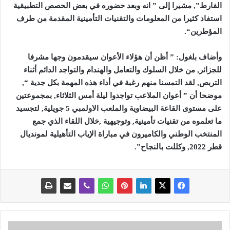
الفارط”, مشيرا إلى ” انه وبعد حضوره في بعض الحصص التطبيقية
استفاد كثيرا من المعلومات والتقنيات التأمينية المقدمة من طرف
المؤطرين
“.
وأضاف بلغول: ” أظن أن هؤلاء الأعوان سيقدمون وجها مشرفا
للجزائر, من خلال السلوك والتعامل والهندام والتواجد الدائم أثناء
التربص, لقد التمسنا منهم رغبة في أداء هذه المهمة بكل جدية “,
موضحا أن ” أعوان الملاعب تواجدوا ليلة أمس الثلاثاء, بمجموعتين
على مستوى القاعة البيضاوية والملعب الاولمبي 5 جويلية, لتجسيد
ما تعلموه من تقنيات تأمينية, وتوجيهية ,خلال اللقاء الذي جمع
المنتخب الوطني والكاميرون في مباراة الإياب التأهيلية لمونديال
قطر 2022, وكللت بالنجاح”.
و