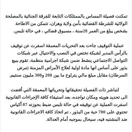
تمكنت فصيلة
المساس بالممتلكات التابعة للفرقة الجنائية بالمصلحة
الولائية للشرطة القضائية
بأمن ولاية وهران،
تتمكن من الاطاحة
بشخص
يبلغ من العمر 28سنة ، مسبوق قضائي ، في حالة تلبس.
عملية التوقيف جاءت بعد التحريات المعمقة اسفرت عن توقيف
بالرأس المدبر لشبكة تختص في النصب والاحتيال عبر شبكات
التواصل الاجتماعي ينشط ضمن شبكة اجرامية منظمة، تقوم ببيع
بذور على أساس انها مادة اولية لعلاج الأمراض المزمنة (مرض
السرطان) مقابل مبلغ مالي يتراوح ما بين 200 و300 مليون سنتيم
.
لتباشر ذات الفصيلة تحقيقاتها وتحرياتها المعمقة التي أفضت
الى تحديد هويته ومكان تواجده، بعد استيفاء كافة الإجراءات القانونية
اسفرت العملية عن توقيفه في حالة تلبس ضبط بحوزته 07 أكياس
تحتوي على 700 حبة من البذور ، تم اتخاذ كافة الاجراءات القانونية
ضد المشتبه فيه، سيحال بموجبه أمام العدالة
.