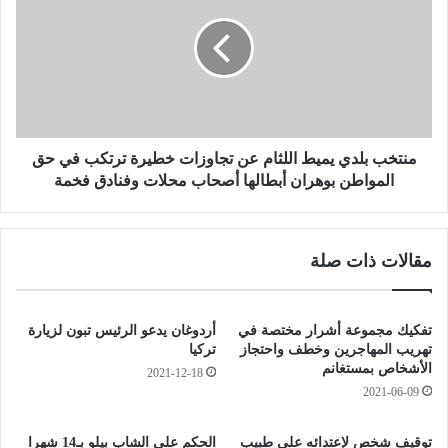
م
ت
س
خ
ا
ب
ك
ب
ن
ل
ب
د
و
ي
ه
ي
منتخب بلدي يميط اللثام عن تجاوزات خطيرة ترتكب في حق
ر
م
المواطن بوهران أبطالها أصحاب محلات وفنادق فخمة
ا
ي
ن
ط
.
ا
مقالات ذات صلة
.
ل
ب
ل
ي
ث
ن
ا
تفكيك مجموعة أشرار مختصة في
أردوغان يدعو الرئيس تبون لزيارة
ه
م
تهريب المهاجرين وخطف واحتجاز
تركيا
م
ع
الأشخاص بمستغانم
2021-12-18
ش
ن
2021-06-09
خ
ت
ص
ج
توقيف شخص لإعتدائه على طبيب
الحكم على الشاب بيلو بـ14 شهرا