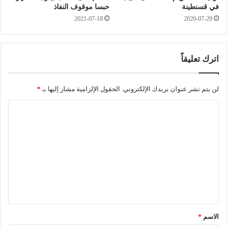
م
ا
في قسنطينة
حبسا موقوف النفاذ
ح
و
2021-07-18
2020-07-29
ل
ز
ب
ا
ح
ت
ث
خ
اترك تعليقاً
ط
ط
ب
ي
ق
ر
لن يتم نشر عنوان بريدك الإلكتروني.
الحقول الإلزامية مشار إليها بـ
*
ا
ة
ل
ا
ت
ـ
ر
ل
0
ت
ت
3
ك
أ
ب
ع
و
ف
ل
ا
ي
م
ح
ي
ر
ق
ق
ب
ا
ا
*
ل
الاسم
*
ل
م