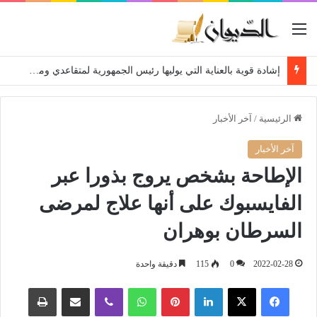
القائمة
إشادة قوية بالعناية التي يوليها رئيس الجمهورية لمتقاعدي ومعطوبي وكبار جرحى الجيش الوطني الشعبي
الرئيسية
/
آخر الأخبار
آخر الأخبار
الإطاحة بشخص يروج بذورا عبر
الفايسبوك على أنها علاج لمرضى
السرطان بوهران
2022-02-28
0
115
دقيقة واحدة
فيسبوك
‫X
لينكدإن
بينتيريست
واتساب
ڤايبر
مشاركة عبر البريد
طباعة