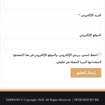
ق
و
ب
ا
ض
ط
البريد الإلكتروني
*
ن
ب
و
ه
الموقع الإلكتروني
ر
ا
ن
أ
احفظ اسمي، بريدي الإلكتروني، والموقع الإلكتروني في هذا المتصفح
ب
لاستخدامها المرة المقبلة في تعليقي.
ط
ا
ل
ه
ا
أ
ص
ح
EDDIWAN © Copyright 2020, All Rights Reserved | DESIGNED BY
BK
ا