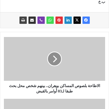
ب.خ
ا
ل
ا
ط
ا
ح
ة
ب
ل
ص
الاطاحة بلصوص المساكن بوهران.. بينهم شخص محل بحث
و
طبقا لـ03 أوامر بالقبض
ص
ا
م
ل
ن