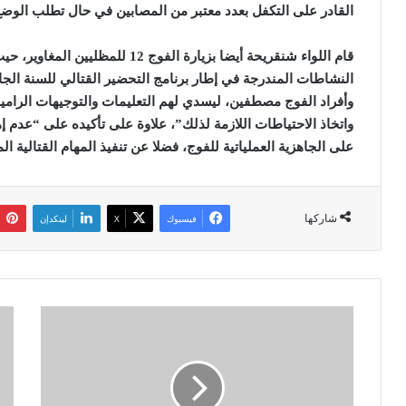
القادر على التكفل بعدد معتبر من المصابين في حال تطلب الوض
قام اللواء شنقريحة أيضا بزيارة الفو
النشاطات المندرجة في إطار برنامج التحضير القتالي للسنة الجا
وأفراد الفوج مصطفين، ليسدي لهم التعليمات والتوجيهات الرامية 
واتخاذ الاحتياطات اللازمة لذلك”، علاوة على تأكيده على “عدم 
على الجاهزية العملياتية للفوج، فضلا عن تنفيذ المهام القتالية ا
شاركها
فيسبوك
‫X
لينكدإن
و
ا
ل
ل
ا
ج
د
ز
ة
ا