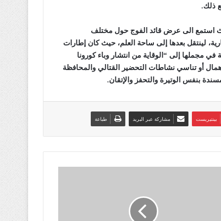
ع ذلك
.
ج 12 للمظليين المغاوير، حيث استمع الى عرض قائد الفوج حول مختلف
رية، لينتقل بعدها إلى ساحة العلم، حيث كان إطارات
في مجملها إلى “الوقاية من انتشار وباء كورونا
إهمال أو تناسي نشاطات التحضير القتالي والمحافظة
لمسندة بنفس الوتيرة والتحفز والإتقان
.
بينتيريست
مشاركة عبر البريد
طباعة