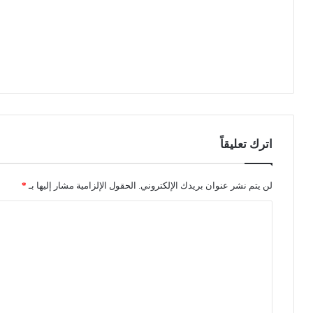
و
ا
ق
ي
ة
ا
ل
أ
ي
اترك تعليقاً
ا
م
ا
لن يتم نشر عنوان بريدك الإلكتروني.
الحقول الإلزامية مشار إليها بـ
*
ل
م
ا
ق
ل
ب
ل
ت
ة
ع
ل