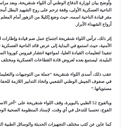
وأوضح بيان لوزارة الدفاع الوطني أن اللواء شنقريحة، وبعد مراس
الناحية العسكرية الأولى، وقفة ترحم على روح الشهيد البطل أمحمد 
مقر قيادة الناحية اسمه، حيث وضع إكليلا من الزهور أمام المعلم 
أرواح الشهداء الأبرار
.
إثر ذلك، ترأس اللواء شنقريحة اجتماع عمل ضم قيادة وإطارات 
الأمنية، حيث استمع في البداية إلى عرض قائد الناحية العسكرية
تنفيذا لتعليمات القيادة العليا، لمواجهة انتشار فيروس كورونا 
البليدة، ليستمع بعده لعروض قادة القطاعات العسكرية ومختلف 
عقب ذلك، أسدى اللواء شنقريحة “جملة من التوجيهات والتعليمات
في صفوف الجيش الوطني الشعبي واتخاذ التدابير اللازمة للحف
مستوياتها
“.
وبالفوج 52 الطبي بالبويرة، وقف اللواء شنقريحة على “آخر
الفوج، تحسبا للتدخل في أي وقت، لإسناد المنظومة الصحية الو
كما عاين عن كثب مختلف التجهيزات الحديثة والوسائل الطبية ال