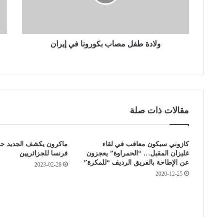
ط
ئ
ف
ر
ل
س
م
ت
ص
ولادة طفل مصاب بكورونا في إيران
س
ا
ت
ب
و
ب
ر
ك
د
و
1
ر
0
مقالات ذات صلة
و
0
ن
م
ا
ل
كازوني سيكون معاقب في لقاء
ماكرون يكشف الجديد حو
ف
ي
غليزان المقبل… “الحمراوة” يعجزون
فرنسا للجزائريين
ي
و
عن الإطاحة بالفريق الرديف “للمكرة”
2023-02-28
إ
ن
2020-12-25
ي
ك
ر
م
ا
ا
ن
م
ة