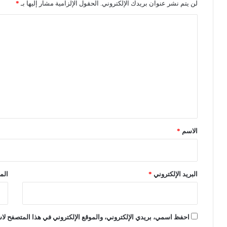
ف
لن يتم نشر عنوان بريدك الإلكتروني.
الحقول الإلزامية مشار إليها بـ
*
ي
ا
ت
ج
ل
و
ت
ل
ف
ع
ي
ل
س
ا
ي
ح
ق
ة
*
"
الاسم
*
ب
ل
ا
ز
البريد الإلكتروني
*
الم
د
ا
ر
م
احفظ اسمي، بريدي الإلكتروني، والموقع الإلكتروني في هذا المتصفح لاس
"