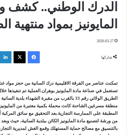
الدرك الوطني.. كشف و
المايونيز بمواد منتهية ال
2020-03-27
فيسبوك
‫X
شاركها
تمكنت عناصر من الفرقة الاقليمية درك السانية من حجز مواد غذا
تستعمل في صناعة مادة المايونيز بوهران
.
العملية تم تنفيذها خل
الطريق الولائي رقم 33 بالقرب من مقبرة الشهداء بل
منطقة مسرغين
.
الشاحنة كانت محملة بكمية معتبرة من المايونيز 
المطبقة على الممارسة التجارية
.
بعد التحقيق مع سائق المركبة أ
من ورشة لتصنيع مادة المايونيز الكائن ببلدية السانية، حيث وبعد ا
بالتنسيق مع مصالح حماية المستهلك وقمع الغش لمديرية التجارة ل