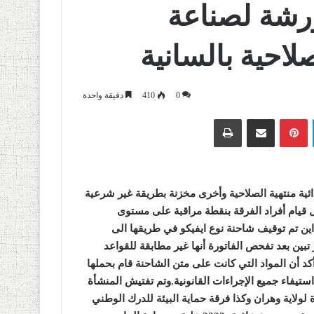
رشة لصناعة
صلاحية بالسانية
0
410
دقيقة واحدة
لينكدإن
بينتيريست
مشاركة عبر البريد
طباعة
ئية منتهية الصلاحية وأخرى مخزنة بطريقة غير شرعية
ال قيام أفراد الفرقة بنقطة مراقبة على مستوى
دية السانية اين تم توقيف شاحنة نوع ايفيكو في طريقها الى
تبين بعد تفحص الفاتورة أنها غير مطابقة للقواعد
كد أن المواد التي كانت على متن الشاحنة قام بحملها
ستيفاء جميع الإجراءات القانونية
.
وتم تفتيش المنشأة
ولاية وهران وكذا فرقة حماية البيئة للدرك الوطني