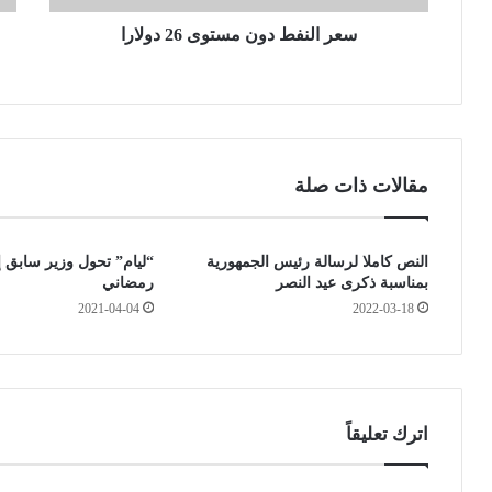
د
و
و
سعر النفط دون مستوى 26 دولارا
ن
ن
ا
م
و
س
ا
ت
ل
و
ح
ى
ج
مقالات ذات صلة
2
ر
6
ا
د
ل
النص كاملا لرسالة رئيس الجمهورية
“ليام” تحول وزير سابق
و
ص
بمناسبة ذكرى عيد النصر
رمضاني
ل
ح
2021-04-04
2022-03-18
ا
ي
ر
.
ا
.
ا
ل
ح
اترك تعليقاً
ل
و