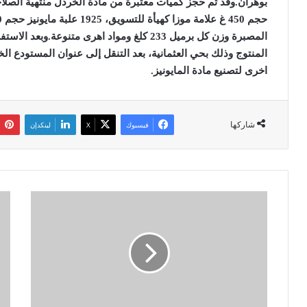
بوهران
.
المصبرة وزن كل برميل 233 كلغ ومواد اهرى متنوعة
.
وبعد الاستف
المنتوج وذلك بحي العثمانية، بعد التنقل إلى عنوان المستودع الخ
اخرى لتصنيع مادة المايونيز
.
شاركها
فيسبوك
‫X
لينكدإن
س
ف
ع
ي
ر
ز
ا
م
ل
ن
ن
ك
ف
و
ط
ر