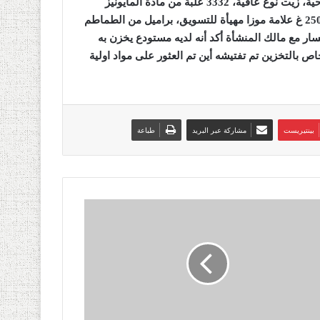
وقد تم حجز كميات معتبرة من مادة الخردل منتهية الصلاحية، زيت نوع عافية، 3332 علبة من مادة المايونيز
حجم 450 غ علامة موزا كهيأة للتسويق، 1925 علبة مايونيز حجم 250 غ علامة موزا مهيأة للتسويق، براميل من الطماطم
سار مع مالك المنشأة أكد أنه لديه مستودع يخزن به
اص بالتخزين تم تفتيشه أين تم العثور على مواد اولية
بينتيريست
مشاركة عبر البريد
طباعة