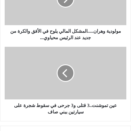
د
ي
ة
و
ه
ر
مولودية وهران.....المشكل المالي يلوح في الأفق والكرة من
ا
جديد عند الرئيس محياوي...
ن
.
ع
.
ي
.
ن
.
ت
.
م
ا
و
ل
ش
م
ن
ش
ت
ك
.
عين تموشنت..3 قتلى و3 جرحى في سقوط شجرة على
ل
.
سيارتين ببني صاف
ا
3
ل
ق
م
ت