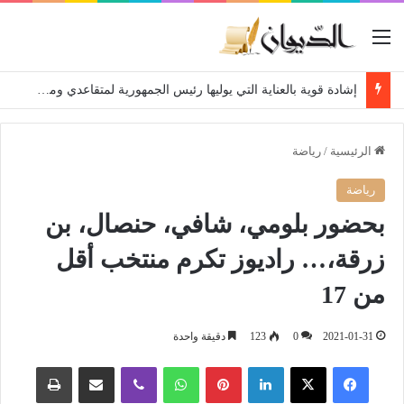
القائمة
إشادة قوية بالعناية التي يوليها رئيس الجمهورية لمتقاعدي ومعطوبي وكبار جرحى الجيش الوطني الشعبي
الرئيسية
/
رياضة
رياضة
بحضور بلومي، شافي، حنصال، بن
زرقة،… راديوز تكرم منتخب أقل
من 17
2021-01-31
0
123
دقيقة واحدة
فيسبوك
‫X
لينكدإن
بينتيريست
واتساب
ڤايبر
مشاركة عبر البريد
طباعة