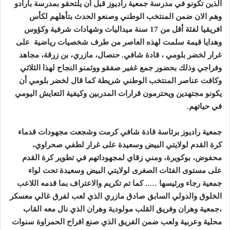
الذين تكونو في مدرسة جمعية راديوز قبل أن يلتحقو بمدرسة بارادو
وهم الان ضمن المنتخب الوطني وصنعو الحدث بتأهلهم لكأس
افريقيا لفئة أقل من 17 سنة ميداليات وشهادات شرفية وكؤوس
وهدايا قيمة سلمت لهذه العاصر من طرف شخصيات رياضية على
غرار لخضر بلومي ، قادة شافي. حنصال، مازري، بن زرقة، مجاهد
وفراجي وذلك بحضور جمع غفير صفقو ووثمنو النجاح لهذا الثلاثي
وكافت عناصر المنتخب الوطني شريطة كما قال لخضر بلومي أن
يكونو مجتهدين ويحترمون قرارات المدربين وكيفية التعايش اليومي
في حياتهم.
جمعية راديوز برئاسة قادة شافي كرمت وشجعت مجهودات قدماء
كرة القدم لولايتي البيض وسعيدة على غرار لطفي صحراوي،
محفوض، بوكويرة، ومني زقاي لمجهوداتهم في تطوير كرة القدم
على مستوى الفئات الصغرى لولايتي البيض وسعيدة تحت لواء
جمعية رجاء ورئيسها ….. كما تم تكريم والاعتراف بما قدمه اللاعب
الخلوق والدولي السابق صادق مازري الذي لعب لفرق غالي معسكر
،جمعية وهران وفريق القلب مولودية وهران الذي نال معه القاب
محلية وعربية ولعب ضمن الفريق الذي صنع افراح الحمراوة سنوات