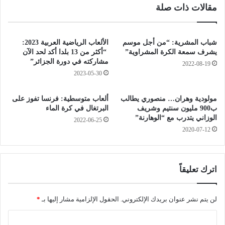
مقالات ذات صلة
ا
ل
ل
ى
ي
و
ي
3
شباب المشرية: “من أجل موسم
الألعاب الرياضية العربية 2023:
ل
ج
يشرف سمعة الكرة المشراوية”
“أكثر من 13 بلدا أكد لحد الآن
و
ر
مشاركته في دورة الجزائر”
2022-08-19
ح
ح
2023-05-30
ف
ى
ي
ف
مولودية وهران… منصوري يطالب
ألعاب متوسطية: فرنسا تفوز على
ا
ي
ب900 مليون سنتيم وشريف
البرتغال في كرة الماء
ل
س
الوزاني يتدرب مع “الوهارنة”
2022-06-25
أ
ق
2020-07-12
ف
و
ق
ط
و
ش
ا
ج
اترك تعليقاً
ل
ر
ك
ة
ر
ع
لن يتم نشر عنوان بريدك الإلكتروني.
الحقول الإلزامية مشار إليها بـ
*
ة
ل
ا
م
ى