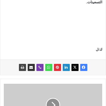
التسعينات.
ك/ل
م
و
ل
و