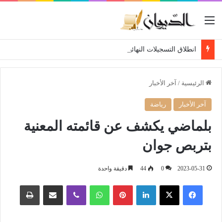
القائمة
انطلاق التسجيلات النهائية لحاملي شهادة البكالوريا 2026
الرئيسية
/
آخر الأخبار
آخر الأخبار
رياضة
بلماضي يكشف عن قائمته المعنية
بتربص جوان
2023-05-31
0
44
دقيقة واحدة
فيسبوك
‫X
لينكدإن
بينتيريست
واتساب
ڤايبر
مشاركة عبر البريد
طباعة