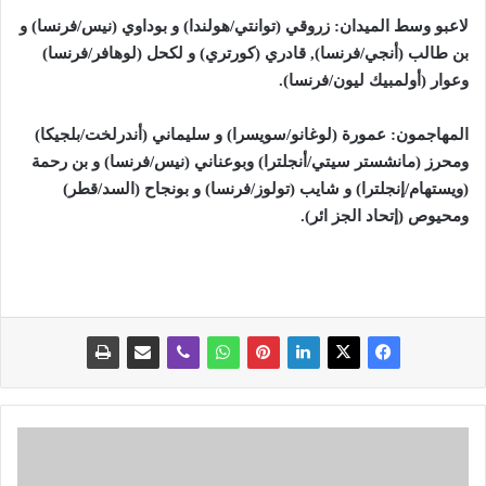
لاعبو وسط الميدان: زروقي (توانتي/هولندا) و بوداوي (نيس/فرنسا) و
بن طالب (أنجي/فرنسا), قادري (كورتري) و لكحل (لوهافر/فرنسا)
وعوار (أولمبيك ليون/فرنسا).
المهاجمون: عمورة (لوغانو/سويسرا) و سليماني (أندرلخت/بلجيكا)
ومحرز (مانشستر سيتي/أنجلترا) وبوعناني (نيس/فرنسا) و بن رحمة
(ويستهام/إنجلترا) و شايب (تولوز/فرنسا) و بونجاح (السد/قطر)
ومحيوص (إتحاد الجز ائر).
م
ح
ا