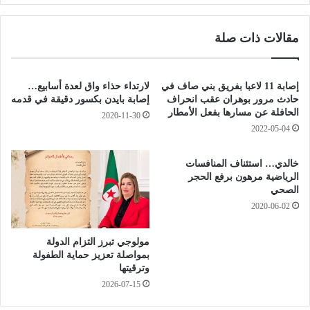
د
ل
و
خ
مقالات ذات صلة
ل
ض
ي
ر
ة
"
م
م
إصابة 11 لاعبا بفريق بني صاف في
لارتداء حذاء واق لعدة أسابيع…
خ
ن
حادث مرور بوهران عقب انحراف
إصابة بايدن بكسور دقيقة في قدمه
ت
ل
الحافلة عن مسارها بفعل الأمطار
2020-11-30
ص
ع
2022-05-04
ة
ب
ف
ت
خالدي… استئناف المنافسات
ي
ص
الرياضية مرهون برفع الحجر
ت
ف
الصحي
ه
ي
2020-06-02
ر
ا
ي
ت
ب
مولوجي تبرز التزام الدولة
أ
بمواصلة تعزيز حماية الطفولة
ا
و
وترقيتها
ل
ل
2026-07-15
س
م
و
ب