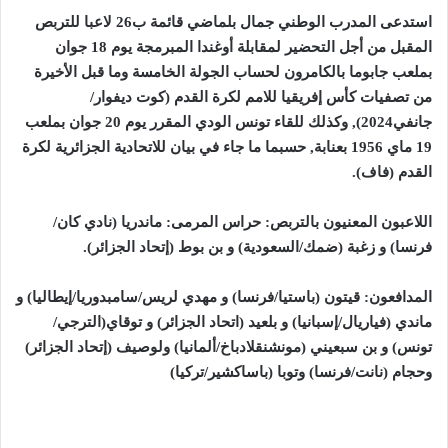
استدعى المدرب الوطني جمال بلماضي قائمة ب26 لاعبا للتربص
المقبل من أجل التحضير لمقابلة أوغندا المبرمجة يوم 18 جوان
بملعب جابوما بالكامرون لحساب الجولة الخامسة وما قبل الأخيرة
من تصفيات كأس إفريقيا للامم لكرة القدم (كوت ديفوار/
جانفي2024), وكذلك للقاء تونس الودي المقرر يوم 20 جوان بملعب
19 ماي 1956 بعنابة, حسبما ما جاء في بيان للاتحادية الجزائرية لكرة
القدم (فاف
).
اللاعبون المعنيون بالتربص: حراس المرمى: ماندريا (نادي كان/
فرنسا) و زغبة (ضمك/السعودية) و بن بوط (إتحاد الجزائر
).
المدافعون: قيتون (باستيا/فرنسا) و مهدي لريس/سامبدوريا/إيطاليا) و
ماندي (فياريال/إسبانيا) و بلعيد (اتحاد الجزائر) و توقاي(الترجي/
تونس) و بن سبعيني (مونشنقلادباخ/ألمانيا) ولوصيف (إتحاد الجزائر)
وحجام (نانت/فرنسا) وتوبا (باساكشير/تركيا
)