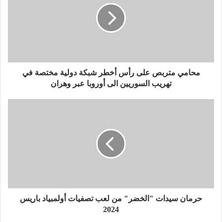
م
ي
م
ت
ر
ب
ص
محامي متربص على رأس أخطر شبكة دولية مختصة في
ع
تهريب السوريين الى أوروبا عبر وهران
ل
ى
ح
ر
ر
أ
م
س
ا
أ
ن
خ
س
ط
ي
ر
د
ش
ا
ب
ت
حرمان سيدات "الخضر" من لعب تصفيات أولمبياد باريس
ك
"
2024
ة
ا