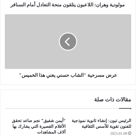
ه
مولودية وهران: اللاعبون يتلقون منحة التعادل أمام السنافر
ر
ا
ع
ن
ر
:
ض
ا
م
ل
س
ل
ر
ا
ح
ع
ي
ب
ة
و
"
عرض مسرحية "الشاب حسني يغني هذا الخميس"
ن
ا
ي
ل
ت
ش
مقالات ذات صلة
ل
ا
ق
ب
و
ح
ن
س
الرئيس تبون: إنشاء ثانوية نموذجية
“أيمن شفيق” نجم صاعد تحقق
م
ن
للفنون تقوية للأسس الثقافية
الأفلام القصيرة التي يشارك بها
ن
ي
آلاف المشاهدات
2023-01-09