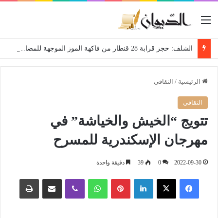
القائمة
الشلف: حجز قرابة 28 قنطار من فاكهة الموز الموجهة للمضاربة
الرئيسية
/
الثقافي
الثقافي
تتويج “الخيش والخياشة” في
مهرجان الإسكندرية للمسرح
2022-09-30
0
39
دقيقة واحدة
فيسبوك
‫X
لينكدإن
بينتيريست
واتساب
ڤايبر
مشاركة عبر البريد
طباعة