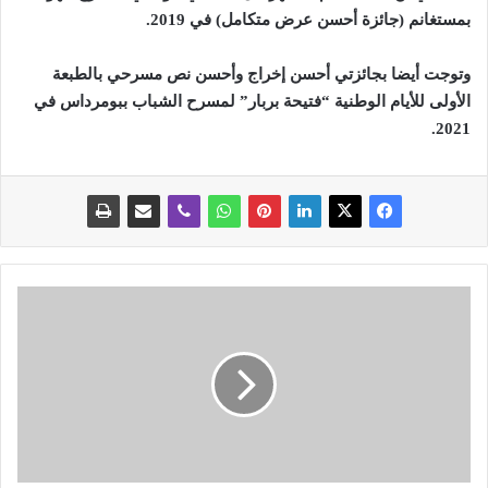
بمستغانم (جائزة أحسن عرض متكامل) في 2019
.
وتوجت أيضا بجائزتي أحسن إخراج وأحسن نص مسرحي بالطبعة
الأولى للأيام الوطنية “فتيحة بربار” لمسرح الشباب ببومرداس في
.
2021
م
و
ل
و
د
ي
ة
و