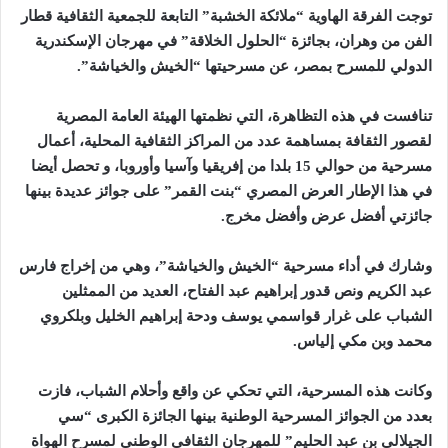
توجت الفرقة الهاوية “ملائكة الخشبة” التابعة للجمعية الثقافية قطار
الفن من وهران، بجائزة “الحلول الخلاقة” في مهرجان الإسكندرية
الدولي للمسرح بمصر، عن مسرحيتها “الخيش والخياشة
”.
تنافست في هذه التظاهرة، التي نظمتها الهيئة العامة المصرية
لقصور الثقافة بمساهمة عدد من المراكز الثقافية المحلية، أعمال
مسرحية من حوالي 15 بلدا من إفريقيا وآسيا وأوروبا، و تحصل أيضا
في هذا الإطار العرض المصري “بنت القمر” على جوائز عديدة بينها
جائزتي أفضل عرض وأفضل مخرج
.
وشارك في أداء مسرحية “الخيش والخياشة”، وهي من إخراج فارس
عبد الكريم ونص قدور إبراهيم عبد الفتاح، العديد من الممثلين
الشباب على غرار قواسمي يوسف ودحة إبراهيم الخليل وبلكروي
محمد وبن مكي إلياس
.
وكانت هذه المسرحية، التي تحكي عن واقع وأحلام الشباب، فازت
بعدد من الجوائز المسرحية الوطنية بينها الجائزة الكبرى “سي
الجيلالي بن عبد الحليم” للمهرجان الثقافي الوطني لمسرح الهواة