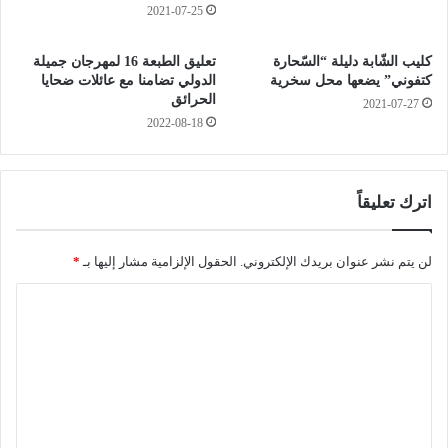
ح
ي
2021-07-25
ة
غ
ا
ن
كليب الشّابة دليلة “السّحارة
تعليق الطبعة 16 لمهرجان جميلة
ل
ي
كتفوني” يضعها محل سخرية
الدولي تضامنا مع عائلات ضحايا
ت
ه
الحرائق
2021-07-27
ع
ذ
2022-08-18
ا
ا
د
ا
ل
ل
أ
خ
اترك تعليقاً
م
م
ا
ي
م
س
لن يتم نشر عنوان بريدك الإلكتروني.
الحقول الإلزامية مشار إليها بـ
*
ا
"
ا
ل
س
ل
ن
ت
ا
ف
ع
ر
ل
ي