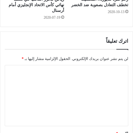
3
ق
تخطف التعادل بصعوبة ضد الخضر
نهائي كأس الاتحاد الإنجليزي أمام
0
ا
أرسنال
2020-10-13
0
د
2020-07-19
0
ة
م
ا
ت
ل
ر
ع
اترك تعليقاً
ح
ا
و
ل
ا
م
لن يتم نشر عنوان بريدك الإلكتروني.
الحقول الإلزامية مشار إليها بـ
*
ج
“
ا
ز
ك
ب
و
ل
و
ب
ت
ه
2
ر
7
ع
ا
”
ل
ن
ي
ف
ي
ق
م
*
ا