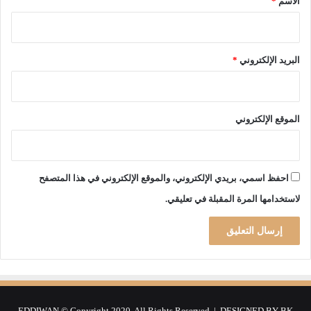
الاسم
*
ت
ح
ص
ل
البريد الإلكتروني
*
ز
م
ي
ل
الموقع الإلكتروني
ه
ب
و
ش
احفظ اسمي، بريدي الإلكتروني، والموقع الإلكتروني في هذا المتصفح
ي
لاستخدامها المرة المقبلة في تعليقي.
ب
ه
ش
ا
م
ع
ل
ى
EDDIWAN © Copyright 2020, All Rights Reserved | DESIGNED BY
BK