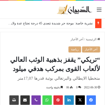
القائمة
نشرية خاصة: موجة حر شديدة تتعدى 45 درجة تجتاح عدة ولايات إلى غاية الاثنين
الرئيسية
/
آخر الأخبار
آخر الأخبار
رياضة
“تريكي” يقفز بذهبية الوثب العالي
لألعاب القوى بمركب هدفي ميلود
متخطيا الايطالي والبرتغالي بوثبة قدرها 17,07متر
2022-06-30
0
86
دقيقة واحدة
فيسبوك
‫X
لينكدإن
بينتيريست
واتساب
ڤايبر
مشاركة عبر البريد
طباعة