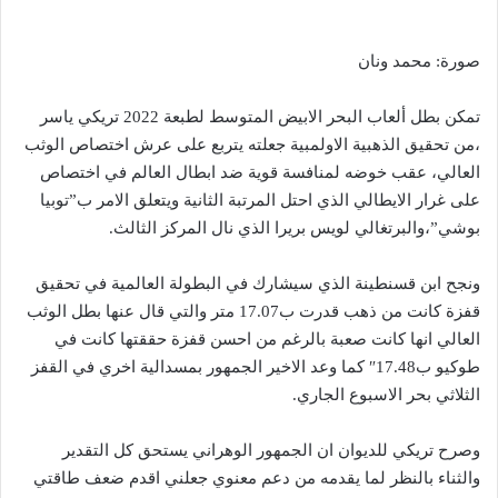
صورة: محمد ونان
تمكن بطل ألعاب البحر الابيض المتوسط لطبعة 2022 تريكي ياسر
،من تحقيق الذهبية الاولمبية جعلته يتربع على عرش اختصاص الوثب
العالي، عقب خوضه لمنافسة قوية ضد ابطال العالم في اختصاص
على غرار الايطالي الذي احتل المرتبة الثانية ويتعلق الامر ب”توبيا
بوشي”،والبرتغالي لويس بريرا الذي نال المركز الثالث.
ونجح ابن قسنطينة الذي سيشارك في البطولة العالمية في تحقيق
قفزة كانت من ذهب قدرت ب17.07 متر والتي قال عنها بطل الوثب
العالي انها كانت صعبة بالرغم من احسن قفزة حققتها كانت في
طوكيو ب17.48″ كما وعد الاخير الجمهور بمسدالية اخري في القفز
الثلاثي بحر الاسبوع الجاري.
وصرح تريكي للديوان ان الجمهور الوهراني يستحق كل التقدير
والثناء بالنظر لما يقدمه من دعم معنوي جعلني اقدم ضعف طاقتي