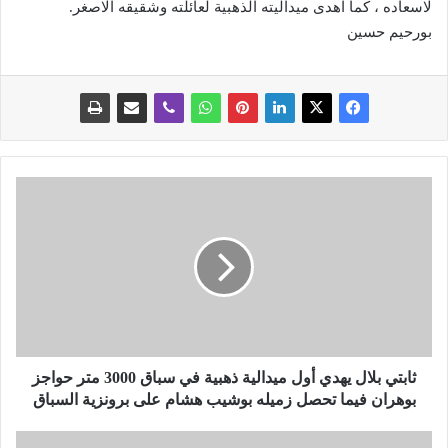
لاسعاده ، كما اهدى ميداليته الذهبية لعائلته وشقيقه الاصغر.
بورحيم حسين
ث
ا
ب
ت
ي
ب
ل
ا
ل
ي
ثابتي بلال يهدي أول ميدالية ذهبية في سباق 3000 متر حواجز
ه
بوهران فيما تحصل زميله بوشيب هشام على برونزية السباق
د
ي
د