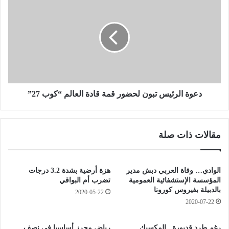
أ
ع
و
و
ل
ة
م
ا
ي
ل
د
ر
ا
ئ
ل
ي
ي
س
دعوة الرئيس تبون لحضور قمة قادة العالم “كوب 27”
ة
ت
ذ
ب
ه
و
مقالات ذات صلة
ب
ن
ي
ل
ة
ح
ف
ض
الوادي… وفاة العربي دبش مدير
هزة أرضية بشدة 3.2 درجات
ي
و
المؤسسة الإستشفائية العمومية
تضرب أم البواقي
س
ر
بالدبيلة بفيروس كورونا
2020-05-22
ب
ق
2020-07-22
ا
م
ق
ة
رغم طرد قديورة.. المكسيك
رياض محرز أساسيا في نصف