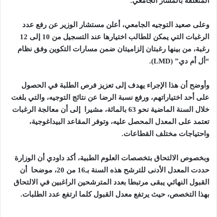
المتعلقة بالمسار الجامعي
.
وعلى صعيد التوجيه الجامعي، أعلن مستشار الوزير عن رفع عدد
الرغبات التي يمكن للطالب اختيارها عند التسجيل من 10 إلى 12
رغبة، من بينها رغبتان إلزاميتان ضمن مسارات التكوين وفق نظام
“أل أم دي
” (LMD).
وأوضح أن هذا الإجراء يهدف إلى تعزيز فرص الطلبة في الحصول
على أحد اختياراتهم، ورفع نسبة الرضا عن نتائج التوجيه، والتي بلغت
خلال السنة الماضية نحو 63 بالمائة، مشيرا إلى أن معالجة الرغبات
تعتمد على المعدل المحصل عليه، وتوفر المقاعد البيداغوجية،
واحتياجات مختلف القطاعات
.
وبخصوص الالتحاق بتخصصات العلوم الطبية، أكد داودي أن الوزارة
حددت المعدل الأدنى للترشح هذه السنة بـ16 من 20، موضحا أن
القبول النهائي يبقى مرتبطا بعدد المترشحين الراغبين في الالتحاق
بهذا التخصص، حيث يرتفع معدل القبول كلما ارتفع عدد الطلبات
.