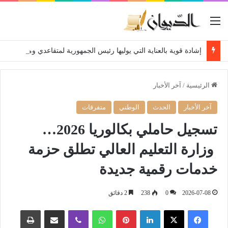
القائمة
إشادة قوية بالعناية التي يوليها رئيس الجمهورية لمتقاعدي ومعطوبي وكبار جرحى الجيش الوطني الشعبي
الرئيسية
/
آخر الأخبار
آخر الأخبار
الحدث
الوطني
متفرقات
تسجيل حاملي بكالوريا 2026…
وزارة التعليم العالي تطلق حزمة
خدمات رقمية جديدة
2026-07-08
0
238
2 دقائق
فيسبوك
‫X
لينكدإن
بينتيريست
واتساب
ڤايبر
مشاركة عبر البريد
طباعة