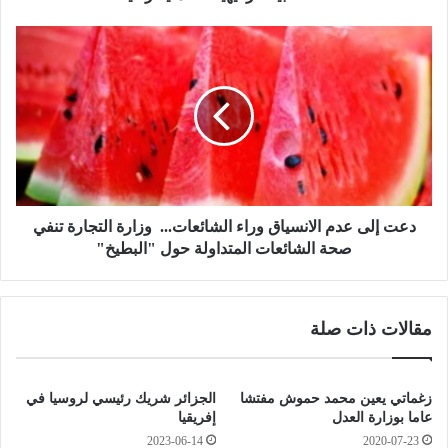
A
R
د
B
ع
I
ت
E
إ
C
ل
O
ى
F
ع
F
د
E
م
E
ا
دعت إلى عدم الانسياق وراء الشائعات... وزارة التجارة تنفي
"
ل
صحة الشائعات المتداولة حول "البطيخ"
ا
ا
ل
ن
ز
س
مقالات ذات صلة
ه
ي
ر
ا
ا
ق
ء
و
زغماتي يعين محمد حموش مفتشا
الجزائر شريك رئيسي لروسيا في
ط
ر
عاما بوزارة العدل
إفريقيا
و
ا
2023-06-14
2020-07-23