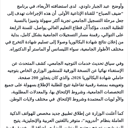
وأوضح عبد الجبار داودي، لدى استضافته الأربعاء، في برنامج
“ضيف الصباح” للقناة الإذاعية الأولى أن هذه الإجراءات تهدف إلى
جعل مرحلة التسجيل الجامعي تجربة أكثر سهولة وتميزا بالنسبة
للطلبة الجدد، مؤكداً أن قطاع التعليم العالي يواصل، للسنة الرابعة
على التوالي، رقمنة مسار التسجيلات الجامعية بشكل كامل، بداية
من إعلان نتائج شهادة البكالوريا وصولا إلى تسليم شهادة التخرج في
مختلف الأطوار الجامعية، سواء الليسانس أو الماستر أو الدكتوراه
.
وفي سياق تحديث خدمات التوجيه الجامعي، كشف المتحدث عن
الإستغناء نهائيا عن النسخة الورقية للمنشور الوزاري الخاص بتوجيه
حاملي شهادة البكالوريا 2026، والذي كان يتجاوز 200 صفحة،
وتعويضه بمنصة رقمية تفاعلية تتيح للطلبة الإطلاع بسهولة على جميع
التخصصات الجامعية، وشروط الإلتحاق بها، والمعدلات المطلوبة،
والأو لويات المعتمدة وشروط الإلتحاق في مختلف ولايات الوطن
.
كما أعلنت الوزارة عن إطلاق تطبيق جديد مخصص للهواتف الذكية
العاملة بنظام “أندرويد”، متوفر باللغتين العربية والإنجليزية، يتيح
للمترشحين تصفح محتوى المنشور الوزاري، إضافة إلى خدمة رقمية