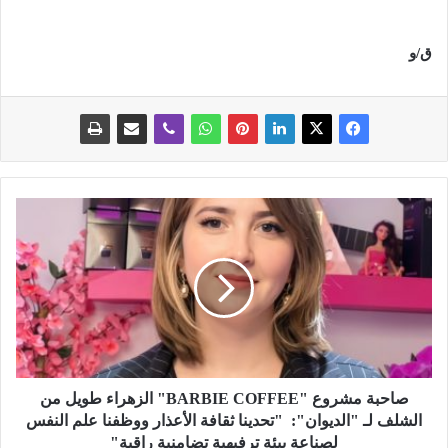
ق/و
ص
ا
ح
ب
ة
م
ش
ر
و
ع
صاحبة مشروع "BARBIE COFFEE" الزهراء طويل من
"
الشلف لـ "الديوان": "تحدينا ثقافة الأعذار ووظفنا علم النفس
B
لصناعة بيئة ترفيهية تضامنية راقية"