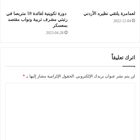
ي
ء
ل
ا
لعمامرة يلتقي نظيره الأردني
دورة تكوينية لفائدة 59 متربصا في
م
ل
رتبتي مشرف تربية ونواب مقتصد
2022-12-04
ن
ش
بمعسكر
ا
ا
2023-04-28
ل
ئ
ش
ع
ل
ا
ف
ت
اترك تعليقاً
ل
.
ـ
.
"
.
لن يتم نشر عنوان بريدك الإلكتروني.
الحقول الإلزامية مشار إليها بـ
*
ا
ل
ا
و
د
ز
ل
ي
ا
ت
و
ر
ا
ة
ع
ن
ا
ل
"
ل
:
ت
ي