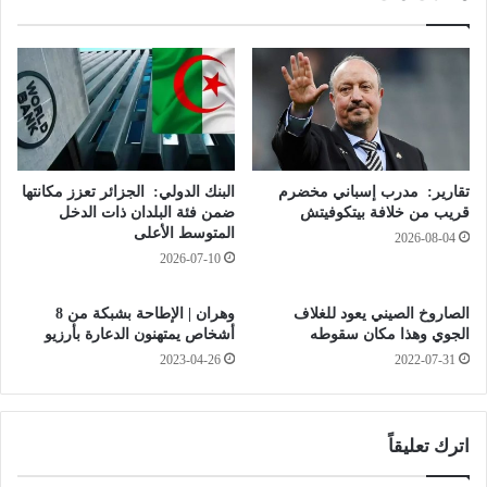
ت
0
ب
م
ب
ح
ر
ل
ي
ا
د
ت
و
ج
ا
ا
تقارير: مدرب إسباني مخضرم
البنك الدولي: الجزائر تعزز مكانتها
د
ر
قريب من خلافة بيتكوفيتش
ضمن فئة البلدان ذات الدخل
ي
ي
المتوسط الأعلى
2026-08-04
س
ا
2026-07-10
ل
ف
ي
ي
الصاروخ الصيني يعود للغلاف
وهران | الإطاحة بشبكة من 8
ب
أ
الجوي وهذا مكان سقوطه
أشخاص يمتهنون الدعارة بأرزيو
ا
س
ل
2023-04-26
2022-07-31
ب
ش
و
ل
ع
ف
ب
اترك تعليقاً
ع
ي