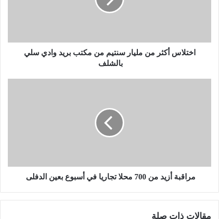
ا
س
أ
ك
ث
ر
اختلاس أكثر من مليار سنتيم من مكتب بريد وادي سلي
م
بالشلف
ن
م
م
ل
ر
ي
ا
ا
ق
ر
ب
س
ة
ن
أ
ت
ز
ي
ي
م
د
مراقبة أزيد من 700 محلا تجاريا في أسبوع بعين الدفلى
م
م
ن
ن
م
7
مقالات ذات صلة
ك
0