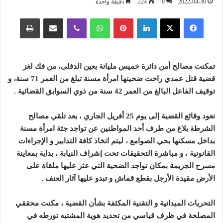
2022-04-30
0
224
دقيقة واحدة
فيسبوك
‫X
لينكدإن
بينتيريست
واتساب
ڤايبر
مشاركة عبر البريد
طباعة
تمكنت مصالح أمن دائرة خميس مليانة بعين الدفلى، من فك لغز
قضية قتل عمدي راحت ضحيتها امرأة مسنة تبلغ من العمر 71 سنة، و
توقيف الفاعل البالغ من العمر 42 سنة من ذوي السوابق القضائية .
تعود وقائع القضية إلى يوم 25 أفريل الجاري ، بعد تلقي مصالح
الشرطة بلاغ من طرف أحد المواطنين عن تواجد جثة امرأة مسنة
بداخل مسكنها بحي الصوامع ، ليتم اتخاذ كافة التدابير و الإجراءات
القانونية ، و مباشرة التحقيقات تحت إشراف النيابة ، بداية بمعاينة
مسرح الجريمة بمكان تواجد الضحية التي عثر عليها ملقاة على
الأرض مقيدة الأرجل بقطع قماش و تبدو عليها آثار العنف .
التحريات الميدانية و التقنية المكثفة بشأن القضية ، مكنت محققي
المصلحة في ظرف قياسي من تحديد هوية المشتبه تورطه في