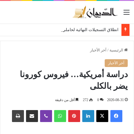
القائمة
انطلاق التسجيلات النهائية لحاملي شهادة البكالوريا 2026
الرئيسية
/
آخر الأخبار
آخر الأخبار
دراسة أمريكية… فيروس كورونا
يضر بالكلى
2020-08-31
0
272
أقل من دقيقة
فيسبوك
‫X
لينكدإن
بينتيريست
واتساب
ڤايبر
مشاركة عبر البريد
طباعة