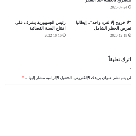
للتصريح بالعملة عند السفر
س
ل
2026-07-24
ت
م
خ
ر
ص
“لا خروج إلا لفرد واحد”.. إيطاليا
رئيس الجمهورية يشرف على
و
تفرض الحظر الشامل
افتتاح السنة القضائية
“
ر
ا
خ
2022-10-16
2020-12-19
ل
ل
غ
ا
ش
ل
اترك تعليقاً
ا
2
ش
4
ي
س
لن يتم نشر عنوان بريدك الإلكتروني.
الحقول الإلزامية مشار إليها بـ
*
ن
ا
”
ع
ا
ة
ل
ت
ع
ل
ي