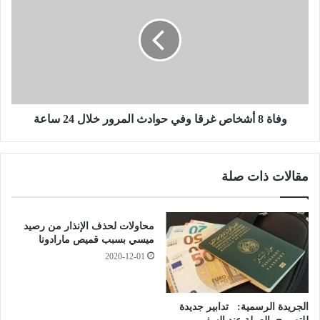
ث
ا
ي
ة
ق
8
ة
أ
”
ش
ع
خ
ل
ا
ى
ص
وفاة 8 أشخاص غرقا وفي حوادث المرور خلال 24 ساعة
ا
غ
ل
ر
أ
ق
مقالات ذات صلة
س
ا
ا
و
ت
ف
ذ
ي
محاولات لحذف الإنذار من رصيد
ة
ح
ميسي بسبب قميص مارادونا
ا
و
2020-12-01
ل
ا
ح
د
ر
ث
الجريدة الرسمية: تدابير جديدة
ا
ا