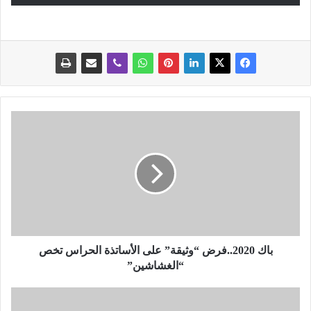
ب
ا
ك
2
0
2
0
.
.
ف
باك 2020..فرض “وثيقة” على الأساتذة الحراس تخص
ر
“الغشاشين”
ض
“
و
و
ف