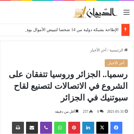
القائمة
الإطاحة بشبكة دولية من 14 شخصا لتبييض الأموال بوهران
الرئيسية
/
آخر الأخبار
آخر الأخبار
رسميا.. الجزائر وروسيا تتفقان على
الشروع في الاتصالات لتصنيع لقاح
سبوتنيك في الجزائر
2021-01-31
0
257
أقل من دقيقة
فيسبوك
‫X
لينكدإن
بينتيريست
واتساب
ڤايبر
مشاركة عبر البريد
طباعة