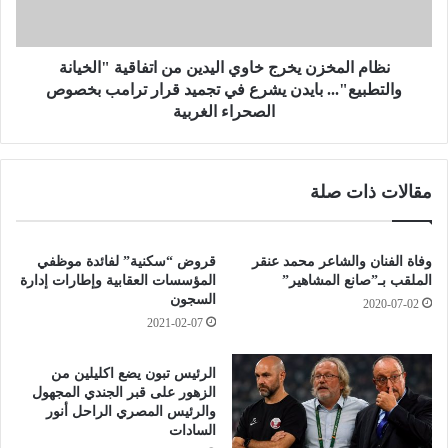
إ
م
ث
خ
ا
ز
ر
ن
نظام المخزن يخرج خاوي اليدين من اتفاقية "الخيانة
ة
ي
والتطبيع"... بايدن يشرع في تجميد قرار ترامب بخصوص
ش
خ
الصحراء الغربية
غ
ر
ب
ج
إ
خ
مقالات ذات صلة
ي
ا
ج
و
ا
ي
ب
ا
وفاة الفنان والشاعر محمد عنقر
قروض “سكنية” لفائدة موظفي
ي
ل
الملقب بـ”صانع المشاهير”
المؤسسات العقابية وإطارات إدارة
،
ي
السجون
2020-07-02
و
د
2021-02-07
ت
ي
ب
ن
الرئيس تبون يضع اكليلين من
ل
م
الزهور على قبر الجندي المجهول
ي
ن
والرئيس المصري الراحل أنور
غ
ا
السادات
ر
ت