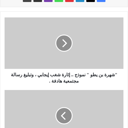
"
ش
ه
ر
ة
ب
ن
ي
ط
و
"شهرة بن يطو " نموذج .. إثارة شغب إيجابي ، وتبليغ رسالة
"
مجتمعية هادفة .
ن
م
ن
و
ظ
ذ
ا
ج
م
.
ا
.
ل