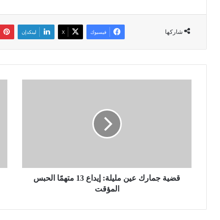
شاركها
فيسبوك
‫X
لينكدإن
ق
ب
ض
د
ي
ا
ة
ي
ج
ة
م
ا
ا
ل
ر
ت
ك
ح
ع
قضية جمارك عين مليلة: إيداع 13 متهمًا الحبس
ر
ي
ك
المؤقت
ن
ل
م
ت
ل
ف