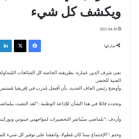
ويكشف كل شيء
2021-04-30
فيسبوك
‫X
شاركها
نفى شرف الدين عمارة، بطريقته الخاصة كل الشائعات المُتداو
الفنية للخضر.
وأوضح رئيس الفاف الجديد، بأن أفضل مُدرب في إفريقيا مُستمر 
وتحدث قائلا في هذا الشأن للإذاعة الوطنية :”لقد التقيت ببلماض
وأردف :”بلماضي سيُباشر التحضيرات لمواجهتي جيبوتي وبوركين
وختم :”الإجتماع بيننا كان مُطولا، واتفقنا على توفير كل شيء لل