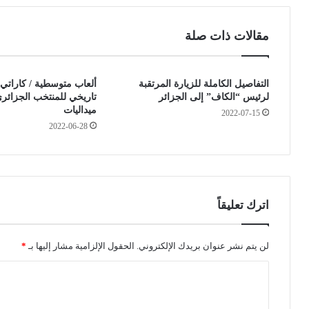
ي
ا
ل
د
مقالات ذات صلة
ة
ي
:
ا
إ
ل
التفاصيل الكاملة للزيارة المرتقبة
ألعاب متوسطية / كاراتي د
ي
م
لرئيس “الكاف” إلى الجزائر
تاريخي للمنتخب الجزائ
د
و
ميداليات
2022-07-15
ا
ج
2022-06-28
ع
ة
1
ا
3
ل
م
ث
ت
ا
ه
ل
اترك تعليقاً
مً
ث
ا
ة
ا
.
لن يتم نشر عنوان بريدك الإلكتروني.
الحقول الإلزامية مشار إليها بـ
*
ل
.
ا
ح
ب
ب
ل
ل
س
ج