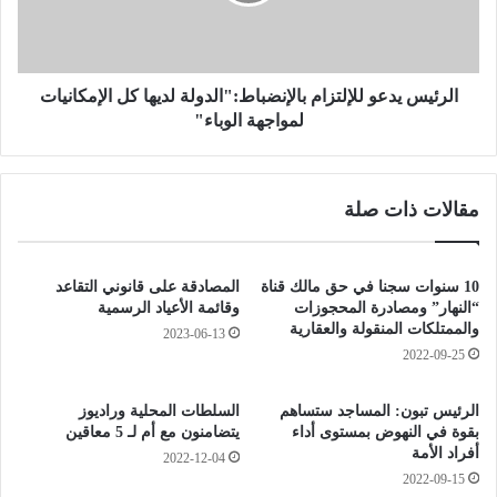
س
ر
ي
ي
د
ي
ع
ن
و
الرئيس يدعو للإلتزام بالإنضباط:"الدولة لديها كل الإمكانيات
ا
ل
لمواجهة الوباء"
ل
ل
ع
إ
ا
ل
مقالات ذات صلة
ل
ت
ق
ز
ي
ا
ن
م
10 سنوات سجنا في حق مالك قناة
المصادقة على قانوني التقاعد
ف
ب
“النهار” ومصادرة المحجوزات
وقائمة الأعياد الرسمية
ي
ا
والممتلكات المنقولة والعقارية
2023-06-13
ت
ل
2022-09-25
ر
إ
ك
ن
الرئيس تبون: المساجد ستساهم
السلطات المحلية وراديوز
ي
ض
بقوة في النهوض بمستوى أداء
يتضامنون مع أم لـ 5 معاقين
ا
ب
أفراد الأمة
2022-12-04
ن
ا
2022-09-15
ح
ط