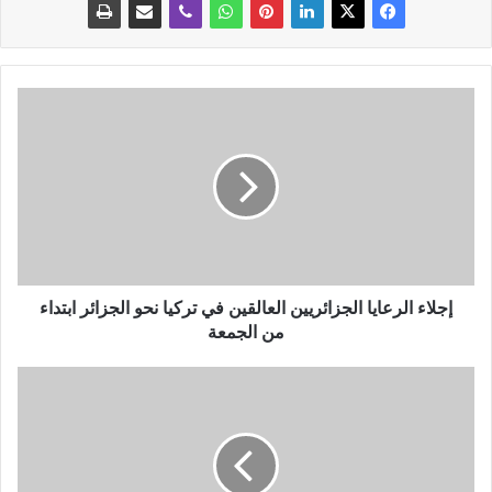
إ
ج
ل
ا
ء
ا
ل
ر
ع
ا
إجلاء الرعايا الجزائريين العالقين في تركيا نحو الجزائر ابتداء
ي
من الجمعة
ا
ا
ا
ل
ل
ج
ر
ز
ئ
ا
ي
ئ