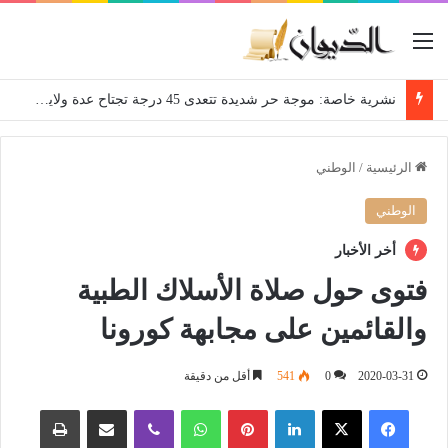
القائمة
نشرية خاصة: موجة حر شديدة تتعدى 45 درجة تجتاح عدة ولايات إلى غاية الاثنين
الرئيسية
/
الوطني
الوطني
أخر الأخبار
فتوى حول صلاة الأسلاك الطبية
والقائمين على مجابهة كورونا
2020-03-31
0
541
أقل من دقيقة
فيسبوك
‫X
لينكدإن
بينتيريست
واتساب
ڤايبر
مشاركة عبر البريد
طباعة