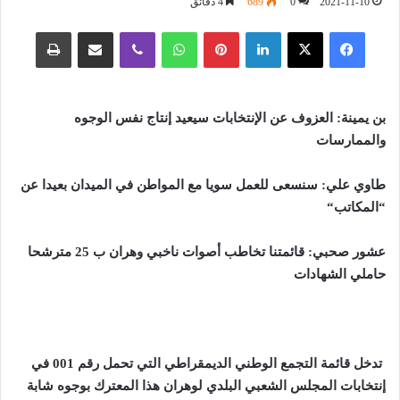
2021-11-10
0
689
4 دقائق
فيسبوك
‫X
لينكدإن
بينتيريست
واتساب
ڤايبر
مشاركة عبر البريد
طباعة
بن يمينة: العزوف عن الإنتخابات سيعيد إنتاج نفس الوجوه
والممارسات
طاوي علي: سنسعى للعمل سويا مع المواطن في الميدان بعيدا عن
“المكاتب
“
عشور صحبي: قائمتنا تخاطب أصوات ناخبي وهران ب 25 مترشحا
حاملي الشهادات
تدخل قائمة التجمع الوطني الديمقراطي التي تحمل رقم 001 في
إنتخابات المجلس الشعبي البلدي لوهران هذا المعترك بوجوه شابة