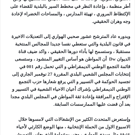
أطر منظمة ، وإعادة النظر في مخطط السير بالبلدية للقضاء على
الإكتظاظ المروري ، تهيئة المدارس ، والمساحات الخضراء لإعادة
وجه وهران الحقيقي.
وبدوره عاد المترشح عشور صحبي الهواري إلى التعديلات الاخيرة
في قانون البلدية والتي ستعطي نفسا جديدا للمجالس المنتخبة
مستقبلا ، وستسمح لها بأداء دورها الحقيقي ، واكد ضيف قناة
الديوان
Dw
أن المواطن هو أساس التغيير المنشود ، وستسعى
قائمة التجمع الوطني الديمقراطي و التي تحمل رقم 001 في
إنتخابات المجلس الشعبي البلدي المقررة 27 نوفمبر الجاري إلى
تجسيد الحوكمة في التسيير و التي يرفع شعارها حزب التجمع
الوطني الديمقراطي بإشراك أعيان الاحياء الشعبية في التسيير و
الإقتراح و المرافقة وإعادة ثقة المواطن في المجلس البلدي مجدا
بعد أن قضت عليها الممارسسات السابقة.
وإستعرض المتحدث الكثير من الإنشغالات التي لامسوها خلال
الاسبوع الاول من الحملة الإنتخابية ، منها الوضع الكارثي لأحياء
عتيقة مثل سيدي الهواري ، وحي بوعمامة الذي يعاني التهميش .