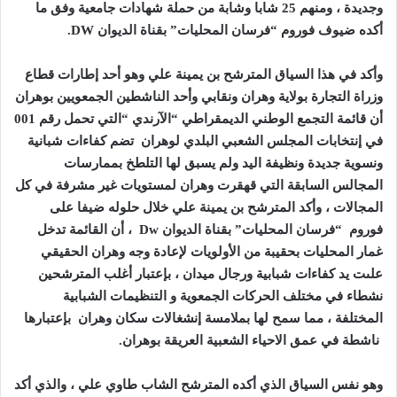
وجديدة ، ومنهم 25 شابا وشابة من حملة شهادات جامعية وفق ما
أكده ضيوف فوروم “فرسان المحليات” بقناة الديوان
DW.
وأكد في هذا السياق المترشح بن يمينة علي وهو أحد إطارات قطاع
وزراة التجارة بولاية وهران ونقابي وأحد الناشطين الجمعويين بوهران
أن قائمة التجمع الوطني الديمقراطي “الآرندي “التي تحمل رقم 001
في إنتخابات المجلس الشعبي البلدي لوهران تضم كفاءات شبانية
ونسوية جديدة ونظيفة اليد ولم يسبق لها التلطخ بممارسات
المجالس السابقة التي قهقرت وهران لمستويات غير مشرفة في كل
المجالات ، وأكد المترشح بن يمينة علي خلال حلوله ضيفا على
فوروم “فرسان المحليات” بقناة الديوان
Dw
، أن القائمة تدخل
غمار المحليات بحقيبة من الأولويات لإعادة وجه وهران الحقيقي
علىت يد كفاءات شبابية ورجال ميدان ، بإعتبار أغلب المترشحين
نشطاء في مختلف الحركات الجمعوية و التنظيمات الشبابية
المختلفة ، مما سمح لها بملامسة إنشغالات سكان وهران بإعتبارها
ناشطة في عمق الاحياء الشعبية العريقة بوهران.
وهو نفس السياق الذي أكده المترشح الشاب طاوي علي ، والذي أكد