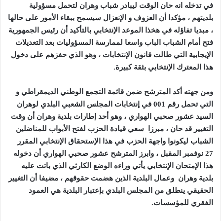
في تدخله انه حان الوقت ليبادر شباب وهران لتحمل مسؤولية
بلديتهم ، مؤكدا أن العزوف و الإنعزال سيسمح ببقاء الأمور على حالها
، مبديا تفاؤله في هخذا الموعد الإنتخابي بالتأكيد أن رئيس الجمهورية
فتح أمام الشباب الباب واسعا لممارسة المسؤوليات بعد التعديلات
الإيجابية التي طالت قانون الإنتخابات ، وهو الذي حفزهم على دخول
هذا المعترك الإنتخابي بثقة كبيرة.
ومن جهته أكد المترشح ضمن قائمة التجمع الوطني الديمقراطي و
التي تحمل رقم 001 في إنتخابات المجلس الشعبي البلدي لوهران
السيد عشور صحبي الهواري ، وهو أحد إطارات بلدية وهران أن وقت
التغيير قد حان ، مبرزا سعي قيادة الحزب لفتح الأبواب للمناضلين
الشباب ليكونوا واجهة الحزب في هذا الإستحقاق الإنتخابي المقرر
27 نوفمبر المقبل ، وابرز المترشح عشور صحبي الهواري أن دخوله
هذا الإمتحان الإنتخابي يأتي وراءه الوضع الكارثي الذي باتت عليه
بلدية وهران وعمال البلدية الذين هضمت حقوقهم ، مضيفا أن التغيير
الحقيقي ينطلق من المجلس البلدي بإعتبار البلدية هي العمود
الفقري للمؤسسات.