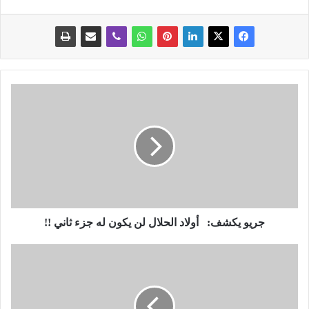
ج
ر
ي
و
ي
ك
ش
ف
:
جريو يكشف: أولاد الحلال لن يكون له جزء ثاني !!
أ
"
و
ن
ل
س
ا
ي
د