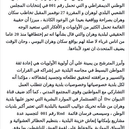
الوطني الديمقراطي و التي تحمل رقم 001 في إنتخابات المجلس
الشعبي البلدي لوهران و المقررة 27 نوفمبر المقبل تخاطب سكان
وهران بصراحة وواقعية بعيدا عن الوعود الكاذبة ، مبرزا أن حقيبة
القائمة تحمل الكثير من الأولويات و الأفكار التي ستعيد الوجه
الحقيقي لبلدية وهران والتي قال بشأنها انه تم إختطافها منذ 20 عاما
من اناس غرباء لا صلة لهم بواقع سكان وهران اليومي ، وحان الوقت
يضيف المتحدث ان تعود لأبناءها.
وأبرز المترشح بن يمينة علي أن أولوية الأولويات هي إعادة ثقة
المواطن البسيط في مجاسه البلدية عبر إشراكه في القرارات
والتسيير و مرافقته لتحقيق تطلعاته وتجسيد إنشغالاته ، مؤكدا أنه
لكل بلدية خصوصياتها وخصوصيات بلدية وهران تتطلب العمل
التشاركي مع المواطنين وقوى المجتمع المدني ، كما أكد ضيف قناة
الديوان
Dw
أن الغستثمار في الموارد البشرية التي تحوز عليها بلدية
وهران من شأنه تحريك دواليب التنمية بالبلدية التي تعتبر أكبر بلديات
الوطن ، وسيسعى فرسان قائمة
Rnd
رقم 001 لتجسيد عدة
مشاريع بإمكانها إنعاش خزينة البلدية ، بتنظيم الحظائر العشوائية و
الأسواق الموازية والحفاظ على لقمة العيش للناشطين بها وفق