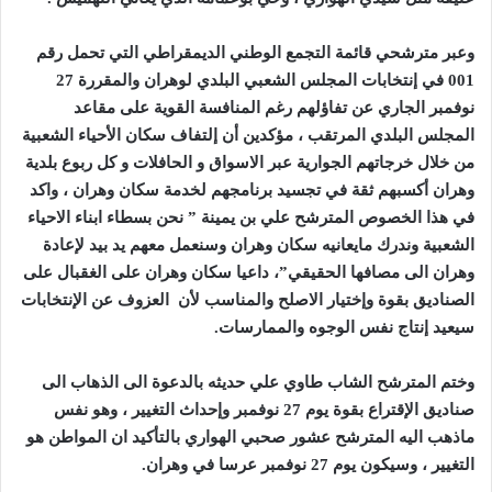
وعبر مترشحي قائمة التجمع الوطني الديمقراطي التي تحمل رقم
001 في إنتخابات المجلس الشعبي البلدي لوهران والمقررة 27
نوفمبر الجاري عن تفاؤلهم رغم المنافسة القوية على مقاعد
المجلس البلدي المرتقب ، مؤكدين أن إلتفاف سكان الأحياء الشعبية
من خلال خرجاتهم الجوارية عبر الاسواق و الحافلات و كل ربوع بلدية
وهران أكسبهم ثقة في تجسيد برنامجهم لخدمة سكان وهران ، واكد
في هذا الخصوص المترشح علي بن يمينة ” نحن بسطاء ابناء الاحياء
الشعبية وندرك مايعانيه سكان وهران وسنعمل معهم يد بيد لإعادة
وهران الى مصافها الحقيقي”، داعيا سكان وهران على الغقبال على
الصناديق بقوة وإختيار الاصلح والمناسب لأن
العزوف عن الإنتخابات
سيعيد إنتاج نفس الوجوه والممارسات
.
وختم المترشح الشاب طاوي علي حديثه بالدعوة الى الذهاب الى
صناديق الإقتراع بقوة يوم 27 نوفمبر وإحداث التغيير ، وهو نفس
ماذهب اليه المترشح عشور صحبي الهواري بالتأكيد ان المواطن هو
التغيير ، وسيكون يوم 27 نوفمبر عرسا في وهران.