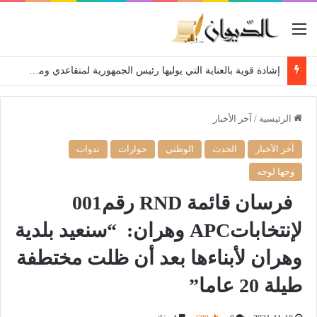
القائمة
إشادة قوية بالعناية التي يوليها رئيس الجمهورية لمتقاعدي ومعطوبي وكبار جرحى الجيش الوطني الشعبي
الرئيسية
/
آخر الأخبار
آخر الأخبار
الحدث
الوطني
حوارات
ندوات
وجها لوجه
فرسان قائمة RND رقم001
لإنتخاباتAPC وهران: “سنعيد بلدية
وهران لأبناءها بعد أن ظلت مختطفة
طيلة 20 عاما”