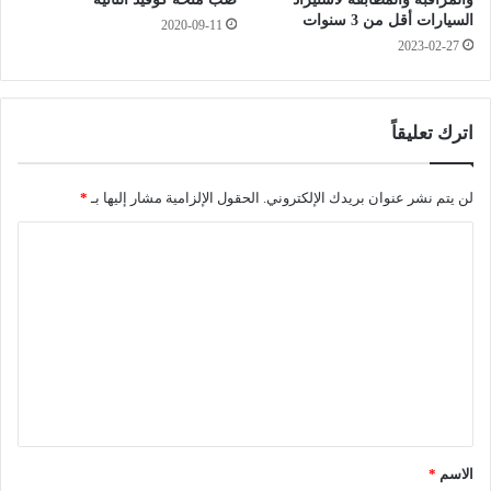
!
ن
السيارات أقل من 3 سنوات
2020-09-11
!
3
2023-02-27
7
س
ن
ة
اترك تعليقاً
م
ن
لن يتم نشر عنوان بريدك الإلكتروني.
الحقول الإلزامية مشار إليها بـ
*
ا
ل
ا
ا
خ
ل
ت
ت
ف
ع
ا
ء
ل
ا
ي
ل
ق
ق
س
*
الاسم
*
ر