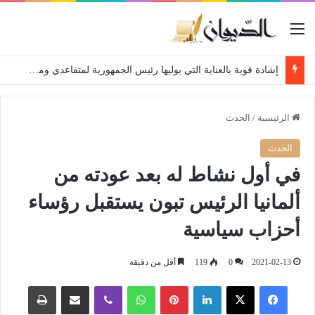
القائمة
إشادة قوية بالعناية التي يوليها رئيس الجمهورية لمتقاعدي ومعطوبي وكبار جرحى الجيش الوطني الشعبي
الرئيسية
/
الحدث
الحدث
في أول نشاط له بعد عودته من
ألمانيا الرئيس تبون يستقبل رؤساء
أحزاب سياسية
2021-02-13
0
119
أقل من دقيقة
فيسبوك
‫X
لينكدإن
بينتيريست
واتساب
ڤايبر
مشاركة عبر البريد
طباعة