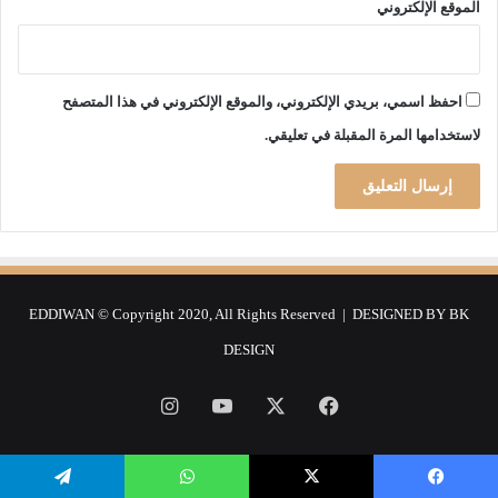
الموقع الإلكتروني
ي
ا
م
ن
احفظ اسمي، بريدي الإلكتروني، والموقع الإلكتروني في هذا المتصفح
ط
ر
لاستخدامها المرة المقبلة في تعليقي.
ف
م
ج
م
ع
ص
ي
EDDIWAN © Copyright 2020, All Rights Reserved | DESIGNED BY
BK
د
ا
DESIGN
ل
فيسبوك
‫X
‫YouTube
انستقرام