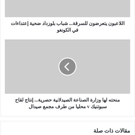
و
ن
ي
ت
اللاعبون يتعرضون للسرقة... شباب بلوزداد ضحية إعتداءات
ع
في الكونغو
ر
ض
م
و
ن
ن
ح
ل
ت
ل
ه
س
ل
ر
ه
ق
ا
ة
و
.
ز
منحته لها وزارة الصناعة الصيدلانية حصرية... إنتاج لقاح
.
ا
سبوتنيك v محليا من طرف مجمع صيدال
.
ر
ش
ة
ب
ا
مقالات ذات صلة
ا
ل