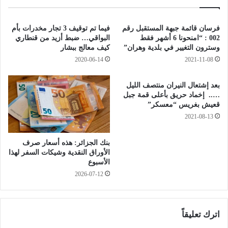
ب
ص
ب
ن
ل
ا
فرسان قائمة جبهة المستقبل رقم
فيما تم توقيف 3 تجار مخدرات بأم
و
ع
002 : “امنحونا 6 أشهر فقط
البواقي… ضبط أزيد من قنطاري
ز
ة
وسترون التغيير في بلدية وهران”
كيف معالج ببشار
د
ا
2020-06-14
2021-11-08
ا
ل
د
ص
بعد إشتعال النيران منتصف الليل
ض
ي
….. إخماد حريق بأعلى قمة جبل
ح
د
قعيش بغريس “معسكر”
ي
ل
2021-08-13
ة
ا
إ
ن
ع
بنك الجزائر: هذه أسعار صرف
ي
الأوراق النقدية وشيكات السفر لهذا
ت
ة
الأسبوع
د
ح
2026-07-12
ا
ص
ء
ر
ا
ي
ت
ة
اترك تعليقاً
ف
.
ي