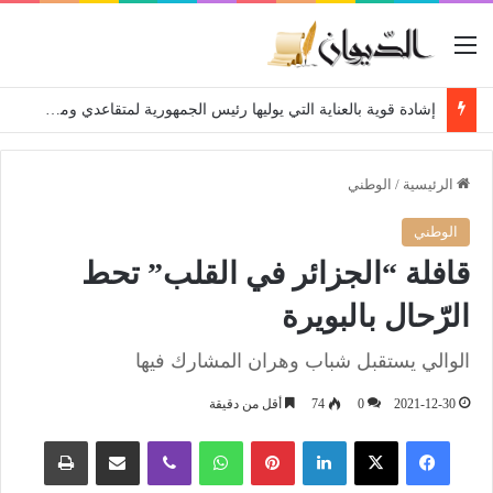
القائمة
إشادة قوية بالعناية التي يوليها رئيس الجمهورية لمتقاعدي ومعطوبي وكبار جرحى الجيش الوطني الشعبي
الرئيسية
/
الوطني
الوطني
قافلة “الجزائر في القلب” تحط
الرّحال بالبويرة
الوالي يستقبل شباب وهران المشارك فيها
2021-12-30
0
74
أقل من دقيقة
فيسبوك
‫X
لينكدإن
بينتيريست
واتساب
ڤايبر
مشاركة عبر البريد
طباعة