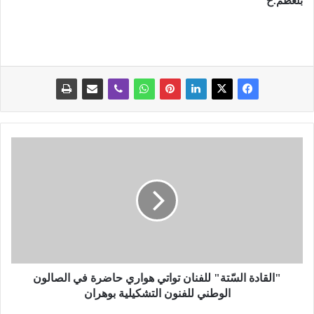
بلعظم.خ
"
ا
ل
ق
ا
د
ة
ا
ل
سّ
"القادة السّتة" للفنان تواتي هواري حاضرة في الصالون
ت
الوطني للفنون التشكيلية بوهران
ة