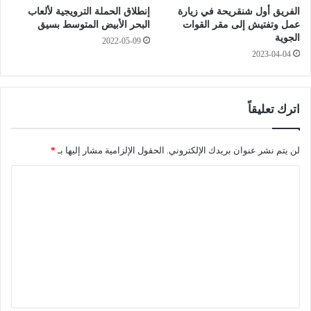
ة
ن
الفريق أول شنقريحة في زيارة
إنطلاق الحملة الترويجية لألعاب
ف
ا
عمل وتفتيش إلى مقر القوات
البحر الأبيض المتوسط بسيق
ي
ل
الجوية
2022-05-09
ا
م
2023-04-04
ل
ا
ص
ل
ا
ي
ل
ة
اترك تعليقاً
و
ل
ن
س
ا
ن
لن يتم نشر عنوان بريدك الإلكتروني.
الحقول الإلزامية مشار إليها بـ
*
ل
ة
ا
و
2
ط
0
ل
ن
2
ت
ي
2
ل
ع
ل
ل
ف
ن
ي
و
ق
ن