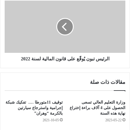
"
ا
ل
ل
ل
ر
ف
ئ
ن
ي
ا
س
ن
ت
ت
ب
و
و
ا
ن
الرئيس تبون يُوقّع على قانون المالية لسنة 2022
ت
يُ
ي
و
ه
قّ
مقالات ذات صلة
و
ع
ا
ع
ر
ل
ي
ى
وزارة التعليم العالي تسعى
توقيف 11متورطا …. تفكيك شبكة
ح
ق
الحصول على 4 آلاف براءة إختراع
إجرامية واسترجاع سيارتين
ا
ا
نهاية هذه السنة
بالكرمة “وهران”
ض
ن
2021-10-05
2023-05-22
ر
و