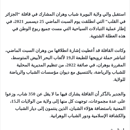
استقبل والي ولاية البويرة شباب وهران المشارك في قافلة “الجزائر
في القلب” التي انطلقت يوم السبت الماضي 25 ديسمبر 2021، في
إطار عملية التبادلات السياحية التي مست جميع ربوع الوطن في
هذه العطلة الشتوية.
وكانت القافلة قد أعطيت إشارة انطلاقها من وهران السبت الماضي،
لتباشر حملة ترويجها للطبعة الـ19 لألعاب البحر الأبيض المتوسط،
المقررة بوهران، في صائفة 2022، من تنظيم المديرية المحلية
للشباب والرياضة، بالتنسيق مع ديوان مؤسسات الشباب والرياضة
للولاية
.
والجدير بالذّكر أن القافلة يشارك فيها ما لا يقل عن 350 شاب، وزعوا
على عدة مجموعات، توجهت كل منها إلى ولاية من الولايات الـ15،
المعنية باستضافة هؤلاء الشبان، الذين ينتمون إلى ديار الشباب
والكشافة الإسلامية ودور الشباب الوهرانية.