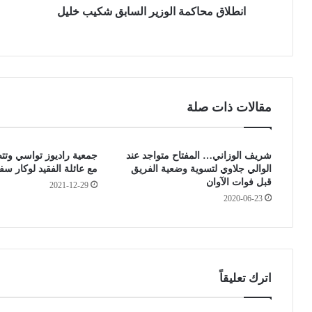
ك
انطلاق محاكمة الوزير السابق شكيب خليل
أ
م
ف
ة
ر
ا
ي
ل
ق
و
ي
ز
ي
مقالات ذات صلة
ي
ع
ر
ل
ا
ق
شريف الوزاني… المفتاح متواجد عند
جمعية راديوز تواسي وتتض
ل
ع
الوالي جلاوي لتسوية وضعية الفريق
مع عائلة الفقيد لوكار س
س
ض
قبل فوات الآوان
2021-12-29
ا
و
2020-06-23
ب
ي
ق
ة
ش
ب
ك
و
ي
ر
ب
ك
اترك تعليقاً
خ
ي
ل
ن