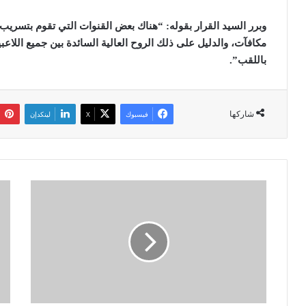
وبرر السيد القرار بقوله: “هناك بعض القنوات التي تقوم بتسري
مكافآت، والدليل على ذلك الروح العالية السائدة بين جميع اللا
باللقب
”.
شاركها
فيسبوك
‫X
لينكدإن
ا
ا
ن
ل
ط
ا
ل
ت
ا
ح
ق
ا
م
د
ح
ا
ا
ل