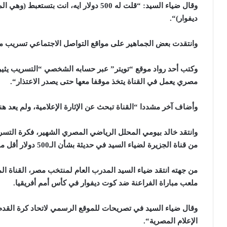
وقال ضياء السيد: “قلت له 500 دولار ايه، ا
ديفوار)
“.
وانتقدت بعض الجماهير على مواقع التواصل الاجتماعي تسريب مق
وكتب أحد رواد موقع “تويتر” عبر حسابه الشخصي “التسريب يثير
مصري يعمل في القناة يتخذ موقفا معها حتى يصدر الاعتذار
“.
وأضاف آخر مشددا “القناة تبحث عن الإثارة الإعلامية، ولم يعد ه
وانتقد خالد بيومي المحلل الرياضي المصري الشهير، فكرة التسر
من قناة الجزيرة لضياء السيد في حديثة بشأن الـ500 دولار أقل ما يوصف بعدم الأمانة المهنية والإعلامية
من جهته انتقد ضياء السيد المدرب العام لمنتخب مصر، القناة ا
ملعب مباراة الفراعنة ضد كوت ديفوار في كأس أمم أفريقيا
.
وقال ضياء السيد في تصريحات للموقع الرسمي لاتحاد كرة القدم 
الإعلام المصرية
“.