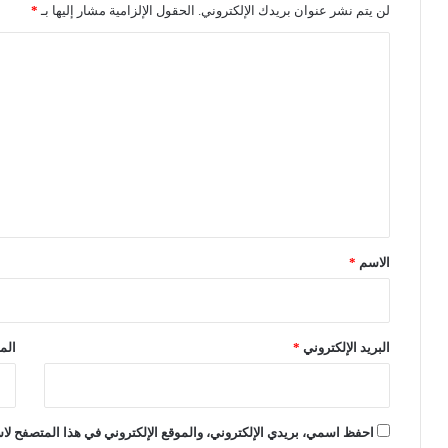
ي
ا
لن يتم نشر عنوان بريدك الإلكتروني.
الحقول الإلزامية مشار إليها بـ
*
ل
ف
ا
ا
س
ل
و
ت
إ
ل
ع
ى
ل
ح
ي
ي
ن
ق
ا
*
س
الاسم
*
ت
ع
ا
د
البريد الإلكتروني
*
الم
ة
ا
ل
ن
احفظ اسمي، بريدي الإلكتروني، والموقع الإلكتروني في هذا المتصفح لاس