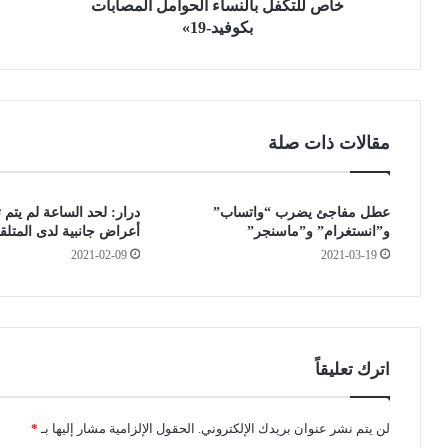
س
م
خاص للتكفل بالنساء الحوامل المصابات
ت
و
بكوفيد-19»
ش
ا
ف
ص
ا
ل
ئ
ة
ي
ن
مقالات ذات صلة
ة
ش
ا
ا
ل
ط
عطل مفاجئ يضرب “واتساب”
درار: لحد الساعة لم يتم
ج
ه
و”انستغرام” و”ماسنجر”
أعراض جانبية لدى المتلقي
ا
ع
م
2021-03-19
2021-02-09
ن
ع
د
ي
ب
ة
ل
ل
و
و
غ
اترك تعليقاً
ه
ه
ر
6
ا
0
لن يتم نشر عنوان بريدك الإلكتروني.
الحقول الإلزامية مشار إليها بـ
*
ن
س