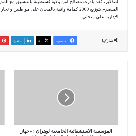
للتذكير، فقد بادرت مصالح أمن ولاية قسنطينة بالتنسيق مع المديرية
المنصرم بتوزيع 2000 كمامة واقية بالمجان على مواطن
الإدارية علي منجلي.
شاركها
فيسبوك
‫X
لينكدإن
ا
ب
ل
إ
م
م
ؤ
ك
س
ا
س
ن
ة
ه
ا
ط
ل
ل
ا
المؤسسة الاستشفائية الجامعية لوهران : «جهاز
ب