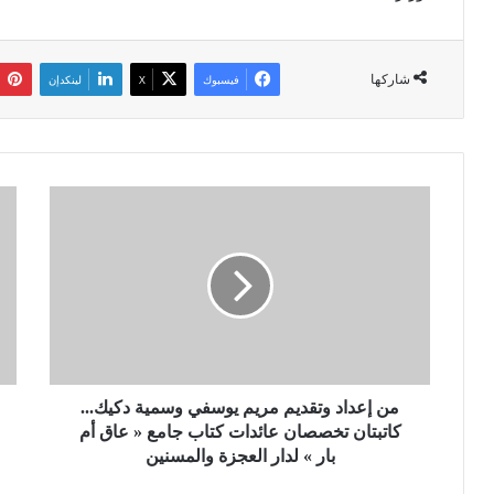
شاركها
فيسبوك
‫X
لينكدإن
م
ش
ن
ا
إ
ب
ع
ي
د
ر
ا
و
د
ى
و
ت
ت
ف
ق
من إعداد وتقديم مريم يوسفي وسمية دكيك...
ا
د
ص
كاتبتان تخصصان عائدات كتاب جامع « عاق أم
ي
ي
بار » لدار العجزة والمسنين
م
ل