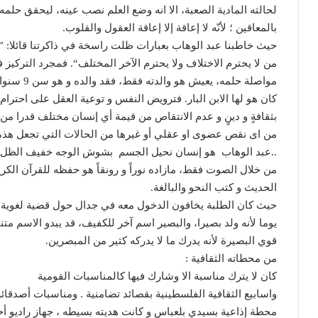
لحالته المادية الصعبة، الا انه وضع العلم نصب عينه، ليحقق حلمه
بالمعاقين ؛ لأنّه لا إعاقة إلا إعاقة العقول والقلوب
.
حيث خاطبنا عبد الوهاب بعبارات ظلت راسخة في ذاكرتنا قائلا
: ”
من لا يحترم الاختلاف ولا يحترم الآخر المختلف
“.
فمجرد التركيز ف
مواصلة حلمه، يعيش هو والدته فقط، فقد والده و هو سن
9
سنوات
كان هو لها الابن البار
.
فترويض النفس و توعية العقل على احترام 
بثقافةٍ و دينٍ و عدم الانتقاص من قيمة أي إنسان مختلف قدرا من 
من اى نقص عضوى او عقلي أو غيرها من الحالات التي تجعل هذه 
..
عبد الوهاب
هو إنسان نحيل الجسم
بشوش الوجه خفيف الظل، 
من خلال الصوت فقط، مازاده نوراً و رونقاً هو حفظه للقرآن الكر
الحديث و كتب النحو والبالغة
.
حيث كان الطلبة يخافون الدخول معه في جدال حول قضية لغوية ل
يوما لأنه ولد بصيرا، والبصير اسم آخر للكفيف، قد يبدو الاسم متنا
قوي البصيرة لأنه يدرك ما لا يدركه كثير من المبصرين
.
من محطاته الثقافية
:
كان لا يترك مناسبة الا وشارك فيها كالمناسبات القومية
واسابيع الثقافية الفلسطينية بقصائد تضامنية
.
ومناسبات أصدقائه
محطة إذاعية بسيدي بلعباس و كانت هديته بسيطه ، جهاز راديو 