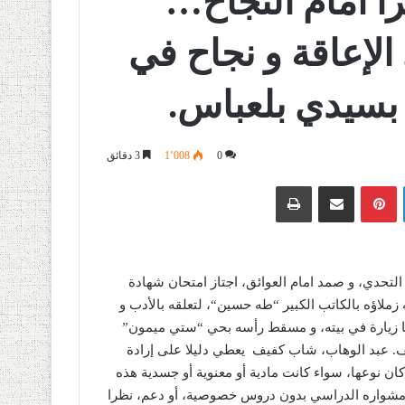
زا أمام النجاح…
إعاقة و نجاح في
 بسيدي بلعباس.
0
1٬008
3 دقائق
لينكدإن
بينتيريست
مشاركة عبر البريد
طباعة
التحدي، و صمد امام العوائق، اجتاز امتحان شهادة
 زملاؤه بالكاتب الكبير
“
طه حسين
“
، لتعلقه بالأدب و
نا زيارة في بيته، و مسقط رأسه بحي
“
ستي ميمون
”
ف
.
عبد
الوهاب، شاب كفيف
يعطي دليلا على إرادة
كان نوعها، سواء كانت مادية أو معنوية أو جسدية هذه
مشواره الدراسي بدون دروس خصوصية، أو دعم، نظرا