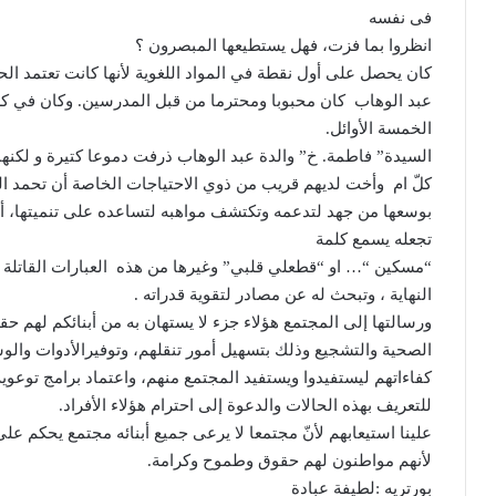
فى نفسه
انظروا بما فزت، فهل يستطيعها المبصرون ؟
كان يحصل على أول نقطة في المواد اللغوية لأنها كانت تعتمد ال
عبد الوهاب
كان محبوبا ومحترما من قبل المدرسين
.
وكان في كل
الخمسة الأوائل
.
السيدة
”
فاطمة
.
خ
”
والدة عبد الوهاب ذرفت دموعا كتيرة و لكنها 
كلّ ام
وأخت لديهم قريب من ذوي الاحتياجات الخاصة أن تحمد الله
بوسعها من جهد لتدعمه وتكتشف مواهبه لتساعده على تنميتها، أ
تجعله يسمع كلمة
“
مسكين
“…
او
“
قطعلي قلبي
”
وغيرها من هذه
العبارات القاتل
النهاية ، وتبحث له عن مصادر لتقوية قدراته
.
ورسالتها إلى المجتمع هؤلاء جزء لا يستهان به من أبنائكم لهم ح
الصحية والتشجيع وذلك بتسهيل أمور تنقلهم، وتوفيرالأدوات والو
كفاءاتهم ليستفيدوا ويستفيد المجتمع منهم، واعتماد برامج توعو
للتعريف بهذه الحالات والدعوة إلى احترام هؤلاء الأفراد
.
علينا استيعابهم لأنّ مجتمعا لا يرعى جميع أبنائه مجتمع يحكم ع
لأنهم مواطنون لهم حقوق وطموح وكرامة
.
بورتريه
:
لطيفة عبادة