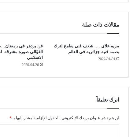
م
خ
ر
ط
ي
ي
م
ر
مقالات ذات صلة
ي
ة
و
ل
س
إ
مريم غلاي …. شغف فني يطمح لترك
فن يزدهر في رمضان…
ف
ر
بصمة فنية جزائرية في العالم
القوّالي صورة مشرقة لس
ي
غ
الاسلامي
و
2022-01-01
ا
2020-04-26
س
م
م
ه
ي
ع
ة
ل
د
ى
ك
ا
اترك تعليقاً
ي
ل
ك
ح
.
ر
لن يتم نشر عنوان بريدك الإلكتروني.
الحقول الإلزامية مشار إليها بـ
*
.
ق
ا
.
ة
ك
.