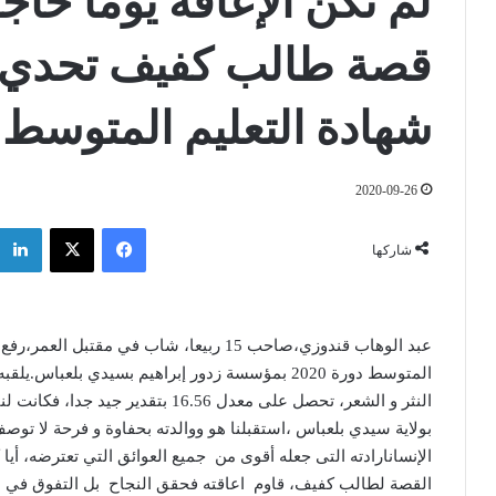
لم تكن الإعاقة يوما حاج
قصة طالب كفيف تحدي ال
شهادة التعليم المتوسط
2020-09-26
فيسبوك
‫X
شاركها
عبد الوهاب قندوزي،صاحب
15
ربيعا، شاب في مقتبل العمر،رفع 
المتوسط دورة
2020
بمؤسسة زدور إبراهيم بسيدي بلعباس
.
يلقبه
النثر و الشعر، تحصل على معدل
16.56
بتقدير جيد جدا، فكانت ل
بولاية سيدي بلعباس ،استقبلنا هو ووالدته بحفاوة و فرحة لا توص
الإنسانارادته التى جعله أقوى من
جميع العوائق التي تعترضه، أيا 
القصة لطالب كفيف، قاوم
اعاقته فحقق النجاح
بل التفوق في 