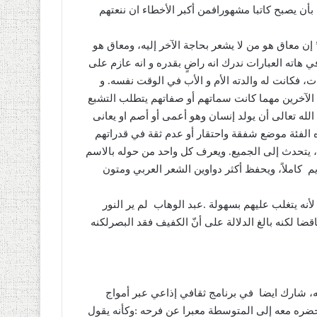
 بأن يصبح كاتبا مشهورافمن أكبر الأخطاء ان ننعتهم
إن معاق هو من لا يشعر بحاجة الآخر إليه، ومعاق هو
ي هاته العبارات ندرك انه راضٍ بقدره و انه عازم على
، فكانت له والدته الأم و الأب في الوقت نفسه
.
و
الآخرين مهما كانت سماتهم أو صفاتهم يتطلب التشبع
الله تعالى أن يولد إنسان وهو أعمى أو أصم او يعانى
الفئة موضع شفقة واحتقار أو عدم ثقة في قدراتهم
يتحدث إلى الجميع
.
ويعرف كل واحد من حوله بالاسم
يم
كاملاً، ويحفظ أكثر دواوين الشعر العربي ومتون
أنه يتغلب عليهم بسهولة
.
عبد الوهاب
لم ير النور
قضا لكنه بالغ الدلالة على أنّ الكفيف فقد البصرلكنه
، شارك ايضا
في برنامج ثقافي إذاعي عبر أمواج
أحضره معه إلى المتوسطة معبرا عن فرحه
:
وكأنه يقول