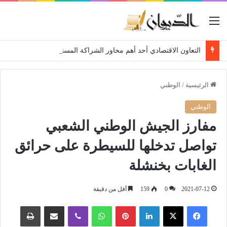
القائمة
التعاون الاقتصادي أحد أهم محاور الشراكة المستقبلية… الجزائر عازمة على الارتقاء بعلاقاتها مع بيلاروسيا
الرئيسية
/
الوطني
الوطني
مفارز الجيش الوطني الشعبي
تواصل تدخلها للسيطرة على حرائق
الغابات بخنشلة
2021-07-12
0
159
أقل من دقيقة
فيسبوك
‫X
لينكدإن
بينتيريست
واتساب
ڤايبر
مشاركة عبر البريد
طباعة