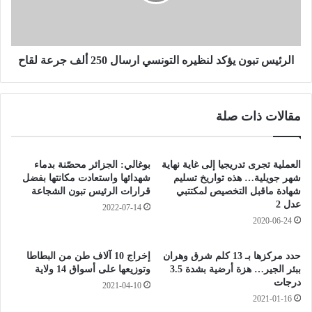
م
س
ت
ت
ع
ب
ف
و
ن
ن
الرئيس تبون يؤكد لنظيره التونسي ارسال 250 ألف جرعة لقاح
ة
ي
ف
ؤ
ي
ك
مقالات ذات صلة
و
د
ه
ل
ر
ن
ا
ظ
العملية تجرى تدريجيا إلى غاية نهاية
بوغالي: الجزائر محصّنة بدماء
ن
ي
شهر جويلية… هذه تواريخ تسليم
شهدائها واستعادت مكانتها بفضل
ر
شهادة ماقبل التخصيص لمكتتبي
قرارات الرئيس تبون الشجاعة
عدل 2
ه
2022-07-14
ا
2020-06-24
ل
ت
حدد مركزها بـ 13 كلم شرق وهران
إخراج 10 آلاف طن من البطاطا
و
ببئر الجير… هزة أرضية بشدة 3.5
وتوزيعها على أسواق 14 ولاية
ن
درجات
2021-04-10
س
2021-01-16
ي