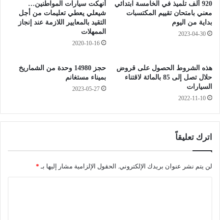
ب
ت
920 ألف تلميذ في الخامسة ابتدائي
أنهكت سيارات المواطنين…
ن
ل
معني بامتحان تقييم المكتسبات
شيعلي يعطي تعليمات من أجل
ب
ى
بداية من اليوم
التقيد بالمعايير اللازمة عند إنجاز
و
الممهلات
و
2023-04-30
ز
2
2020-10-16
ي
3
د
ج
هذه الشروط الحصول على قروض
حجز 14980 وحدة من الشماريخ
"
ر
حلال تصل إلى 85 بالمائة لاقتناء
بميناء مستغانم
ي
ي
السيارات
2023-05-27
ؤ
ح
2022-11-10
ك
ف
د
ي
إ
ح
ن
ا
اترك تعليقاً
ه
د
ا
ث
ء
م
لن يتم نشر عنوان بريدك الإلكتروني.
الحقول الإلزامية مشار إليها بـ
*
م
ر
ا
ه
و
ا
ر
ل
م
م
ت
م
م