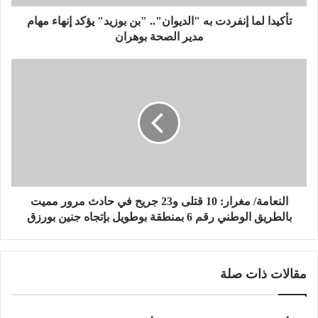
ا
إ
تأكيدا لما إنفردت به "الديوان".. "بن بوزيد" يؤكد إنهاء مهام
ن
مدير الصحة بوهران
ف
ر
ا
د
ل
ت
ن
ب
ع
ه
ا
"
م
ا
ة
ل
/
د
م
ي
غ
النعامة/ مغرار: 10 قتلى و23 جريح في حادث مرور مميت
و
ر
بالطريق الوطني رقم 6 بمنطقة بوطويل بإتجاه جنين بورزق
ا
ا
ن
ر
"
:
مقالات ذات صلة
.
1
.
0
"
ق