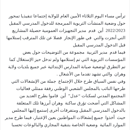
ترأس مساء اليوم الثلاثاء الأمين العام للولاية إجتماعا تنفيذيا تمحور
حول وضعية المنشآت التربوية المبرمجة للدخول المدرسي المقبل
2022/2023 أين قدم مدير التجهيزات العمومية حصيلة المشاريع
التي أنجزت والتي في طور الإنجاز فضلا عن تلك المترقب إستلامها
قبل الدخول المدرسي المقبل
فيما قدم مدير التربية مجموعة من التوضيحات حول بعض
المؤسسات التربوية التي تم إستلامها ولم تدخل حيز الإستغلال كما
تم التطرق لوضعية صيانة المدارس الإبتدائية عبر جميع بلديات ولاية
وهران والتي تشهد تقدما من الأشغال .
وفي نفس السياق طرح خلال الإجتماع جملة من الإنشغالات التي
طرحها النائب بالمجلس الشعبي الوطني رفقة ممثلي فعاليات
المجتمع المدني لسكنات “عدل” أين قاموا بطرح العديد من
المشاكل التي أضحت تؤرق ساكنة وهران أبرزها تلك المتعلقة
بالدخول المدرسي المقبل ومتفرقات أخرى إستمع إليها المجلس
حيث أخذوا جميع إنشغالات المواطنين بعين الإعتبار، فيما طرح مدير
الموارد المائية وضعية الخاصة بتنقية المجاري والبالوعات تحسبا