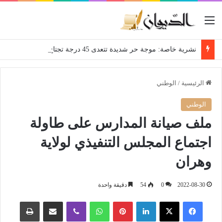
القائمة
نشرية خاصة: موجة حر شديدة تتعدى 45 درجة تجتاح عدة ولايات إلى غاية الاثنين
الرئيسية
/
الوطني
الوطني
ملف صيانة المدارس على طاولة
اجتماع المجلس التنفيذي لولاية
وهران
2022-08-30
0
54
دقيقة واحدة
فيسبوك
‫X
لينكدإن
بينتيريست
واتساب
ڤايبر
مشاركة عبر البريد
طباعة