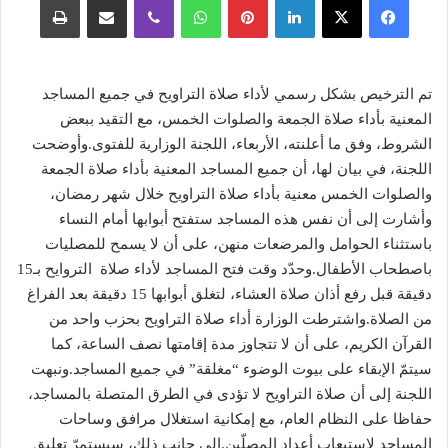
تم الترخيص بشكل رسمي لأداء صلاة التراويح في جميع المساجد
المعنية بأداء صلاة الجمعة والصلوات الخمس، مع التقيد ببعض
الشروط، وفق ما أعلنته، الأربعاء، اللجنة الوزارية للفتوى.وأوضحت
اللجنة، في بيان لها، أن جميع المساجد المعنية بأداء صلاة الجمعة
والصلوات الخمس معنية بأداء صلاة التراويح خلال شهر رمضان،
وأشارت إلى أن نفس هذه المساجد ستفتح أبوابها أمام النساء
باستثناء الحوامل والمرضعات منهن، على أن لا يسمح للمصليات
باصطحاب الأطفال.وحدّد وقت فتح المساجد لأداء صلاة التروايح بـ15
دقيقة قبل رفع أذان صلاة العشاء، لتغلق أبوابها 15 دقيقة بعد الفراغ
من الصلاة.واشترطت الوزارة أداء صلاة التراويح بحزب واحد من
القرآن الكريم، على أن لا تتجاوز مدة إقامتها نصف الساعة، كما
سيتمّ الإبقاء على بيوت الوضوء “مغلقة” في جميع المساجد.ونبهت
اللجنة إلى أن صلاة التراويح لا تؤدى في الطرق المتصلة بالمساجد،
حفاظا على النظام العام، مع إمكانية استغلال مرافق وساحات
المساجد لاستيعاب أعداد المصلّين.إلى جانب ذلك، سيستمرّ تعليق