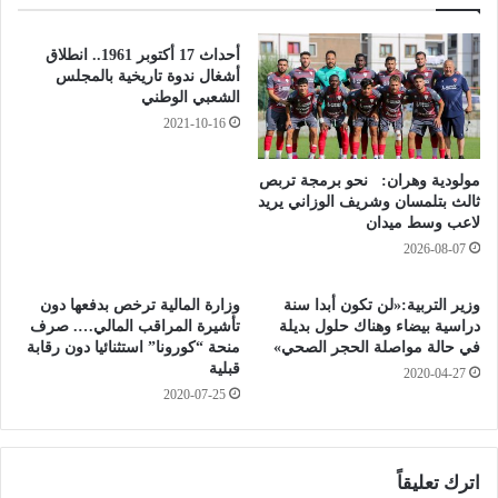
ث
ط
ل
ل
ا
ا
أحداث 17 أكتوبر 1961.. انطلاق
ث
ق
أشغال ندوة تاريخية بالمجلس
ة
ن
الشعبي الوطني
م
ا
2021-10-16
ش
ر
ا
ب
مولودية وهران: نحو برمجة تربص
ر
و
ثالث بتلمسان وشريف الوزاني يريد
ي
ل
لاعب وسط ميدان
ع
ا
2026-08-07
م
ي
ر
ة
وزير التربية:«لن تكون أبدا سنة
وزارة المالية ترخص بدفعها دون
ا
و
دراسية بيضاء وهناك حلول بديلة
تأشيرة المراقب المالي…. صرف
س
ا
في حالة مواصلة الحجر الصحي»
منحة “كورونا” استثنائيا دون رقابة
ي
ش
قبلية
2020-04-27
م
ن
2020-07-25
ت
ط
ن
ن
ف
ي
اترك تعليقاً
ذ