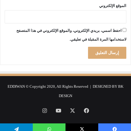
ل
الموقع الإلكتروني
ط
ا
ق
ة
احفظ اسمي، بريدي الإلكتروني، والموقع الإلكتروني في هذا المتصفح
و
لاستخدامها المرة المقبلة في تعليقي.
ا
ل
ص
ح
ة
EDDIWAN © Copyright 2020, All Rights Reserved | DESIGNED BY
BK
DESIGN
فيسبوك
‫X
‫YouTube
انستقرام