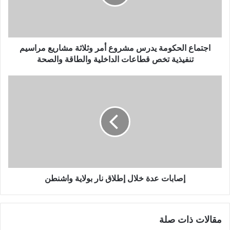
ع
ا
ل
ح
ك
اجتماع الحكومة يدرس مشروع أمر وثلاثة مشاريع مراسيم
و
تنفيذية تخص قطاعات الداخلية والطاقة والصحة
م
ة
إ
ي
ص
د
ا
ر
ب
س
ا
م
ت
ش
ع
ر
د
و
ة
ع
خ
إصابات عدة خلال إطلاق نار بولاية واشنطن
أ
ل
م
ا
ر
ل
مقالات ذات صلة
و
إ