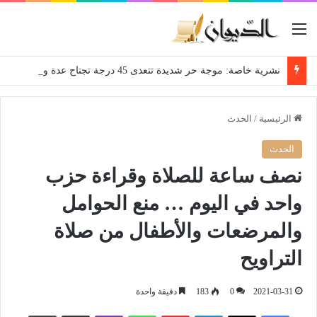
القائمة
نشرية خاصة: موجة حر شديدة تتعدى 45 درجة تجتاح عدة ولايات إلى غاية الاثنين
الرئيسية
/
الحدث
الحدث
نصف ساعة للصلاة وقراءة حزب
واحد في اليوم … منع الحوامل
والمرضعات والأطفال من صلاة
التراويح
2021-03-31
0
183
دقيقة واحدة
فيسبوك
‫X
لينكدإن
بينتيريست
واتساب
ڤايبر
مشاركة عبر البريد
طباعة