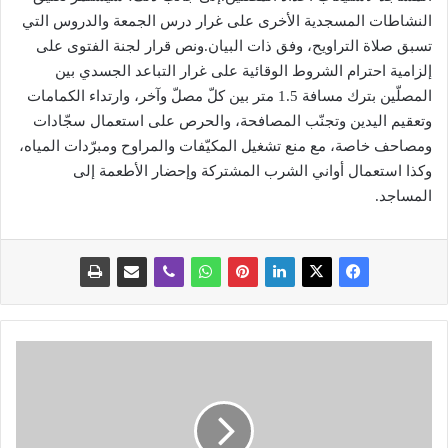
النشاطات المسجدية الأخرى على غرار درس الجمعة والدروس التي
تسبق صلاة التراويح، وفق ذات البيان.ونص قرار لجنة الفتوى على
إلزامية احترام الشروط الوقائية على غرار التباعد الجسدي بين
المصلّين بترك مسافة 1.5 متر بين كلّ مصلّ وآخر، وارتداء الكمامات
وتعقيم اليدين وتجنّب المصافحة، والحرص على استعمال سجّادات
ومصاحف خاصة، مع منع تشغيل المكيّفات والمراوح ومبرّدات المياه،
وكذا استعمال أواني الشرب المشتركة وإحضار الأطعمة إلى
المساجد.
ا
ج
ت
م
ا