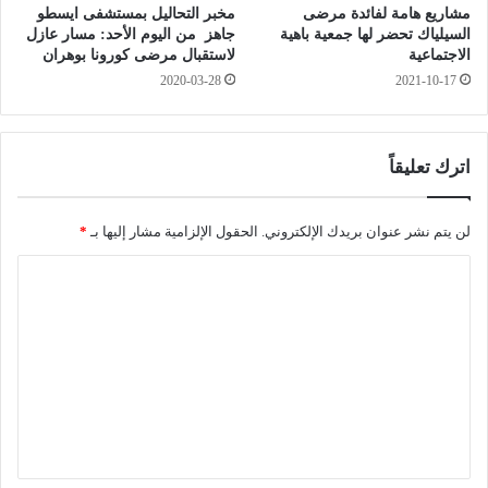
مشاريع هامة لفائدة مرضى
مخبر التحاليل بمستشفى ايسطو
د
و
السيلياك تحضر لها جمعية باهية
جاهز من اليوم الأحد: مسار عازل
ي
ض
الاجتماعية
لاستقبال مرضى كورونا بوهران
ن
ي
2020-03-28
2021-10-17
ة
ح
و
ا
ا
ت
ل
م
اترك تعليقاً
ر
ن
ي
ش
ا
ر
لن يتم نشر عنوان بريدك الإلكتروني.
الحقول الإلزامية مشار إليها بـ
*
ض
ك
ا
ة
ا
ل
ت
ت
ص
ا
ع
ل
ل
ا
ت
ي
ا
ق
ل