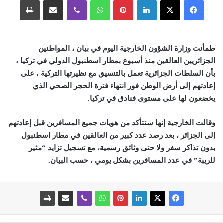
فيسبوك
‫X
لينكدإن
بينتيريست
واتساب
ڤايبر
مشاركة عبر البريد
طباعة
طمأنت وزارة الشؤون الخارجية اليوم في بيان ، المواطنين
الجزائريين العالقين منذ أسبوع بمطار اسطنبول الدولي في تركيا ،
بأن السلطات الجزائرية تعمل بالتنسيق مع نظيرتها التركية ، على
إعادتهم إلى أرض الوطن فور انتهاء فترة الحجر الصحي الذي
يخضعون لها على مستوى فنادق في تركيا
.
وقالت الخارجية إنها ستتأكد من هويات جميع المسافرين قبل إعادتهم
إلى الجزائر ، بعد رصد عدد كبير من العالقين في مطار اسطنبول
بدون تذاكر سفر ولا حتى وثائق رسمية، مع تسجيل تزايد “مثير
للريبة” في عدد المسافرين بشكل يومي ، حسب البيان.