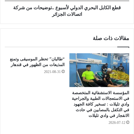
ر
ل
ي
ا
قطع الكابل البحري الدولي لأسبوع ..توضيحات من شركة
ا
ل
اتصالات الجزائر
ن
ب
ح
ح
ظ
ر
مقالات ذات صلة
ر
ي
ا
ا
ل
ل
ت
د
“طالبان” تحظر الموسيقى وتمنع
ج
و
المذيعات من الظهور في قندهار
و
ل
2021-08-31
ل
ي
ف
ل
ي
أ
المؤسسة الاستشفائية المتخصصة
م
س
في الاستعجالات الطبية والجراحية
ك
ب
وادي تليلات : تسخير كافة الجهود
ة
و
في التكفل بالمصابين في حادث
و
ع
الانفجار في وادي تليلات
ا
.
2026-07-12
ل
.
م
ت