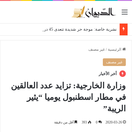
القائمة
نشرية خاصة: موجة حر شديدة تتعدى 45 درجة تجتاح عدة ولايات إلى غاية الاثنين
الرئيسية
/
غير مصنف
غير مصنف
أخر الأخبار
وزارة الخارجية: تزايد عدد العالقين
في مطار اسطنبول يوميا “يثير
الريبة”
2020-03-26
0
393
أقل من دقيقة