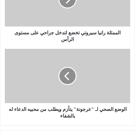
ث
ل
ة
ر
ا
ن
الممثلة رانيا سيروتي تخضع لتدخل جراحي على مستوى
ي
الرأس
ا
س
ا
ي
ل
ر
و
و
ض
ت
ع
ي
ا
ت
ل
خ
ص
ض
ح
ع
ي
الوضع الصحي لـ "عرجونة" يتأزم ويطلب من محبيه الدعاء له
ل
ل
بالشفاء
ت
ـ
د
"
خ
ع