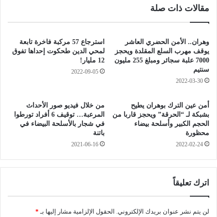
مقالات ذات صلة
ل
ر
ج
ج
ر
و
ا
ن
وهران.. الأمن الحضري العاشر
استرجاع 57 مركبة فاخرة تابعة
ح
ة
يوقف مهرب السلع المقلدة ويحجز
لمحي الدين طحكوت إحداها تفوق
ي
"
7000 علبة سجائر ومبلغ 255 مليون
12 مليار!
ع
سنتيم
ي
2022-09-05
ل
ت
2022-03-30
ى
أ
م
ز
أمن عين الترك بوهران يطيح
من خلال فيديو صور الأحداث
س
م
بشبكة لـ “الحرقة” ويحجز قاربا من
المرعبة… توقيف 6 أفراد تورطوا
ت
و
الحجم الكبير وأسلحة بيضاء
في شجار بالأسلحة البيضاء في
و
ي
محظورة
باتنة
ى
ط
2021-06-16
2022-02-24
ا
ل
ل
ب
ر
م
أ
ن
اترك تعليقاً
س
م
ح
لن يتم نشر عنوان بريدك الإلكتروني.
الحقول الإلزامية مشار إليها بـ
*
ب