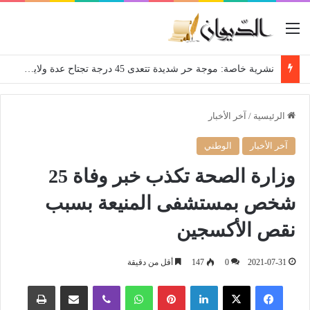
القائمة
نشرية خاصة: موجة حر شديدة تتعدى 45 درجة تجتاح عدة ولايات إلى غاية الاثنين
الرئيسية
/
آخر الأخبار
آخر الأخبار
الوطني
وزارة الصحة تكذب خبر وفاة 25
شخص بمستشفى المنيعة بسبب
نقص الأكسجين
2021-07-31
0
147
أقل من دقيقة
فيسبوك
‫X
لينكدإن
بينتيريست
واتساب
ڤايبر
مشاركة عبر البريد
طباعة