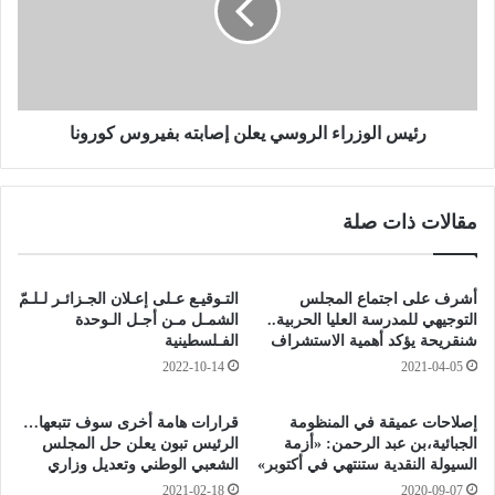
م
ا
ي
ل
ل
و
ل
ز
ش
ر
غ
ا
رئيس الوزراء الروسي يعلن إصابته بفيروس كورونا
ل
ء
:
ا
م
ل
مقالات ذات صلة
س
ر
ت
و
ق
س
ب
ي
أشرف على اجتماع المجلس
التـوقيـع عـلى إعـلان الجـزائـر لـلـمّ
ل
ي
التوجيهي للمدرسة العليا الحربية..
الشمـل مـن أجـل الـوحدة
ا
ع
شنقريحة يؤكد أهمية الاستشراف
الفـلسطينية
ل
ل
2022-10-14
2021-04-05
ج
ن
ز
إ
إصلاحات عميقة في المنظومة
قرارات هامة أخرى سوف تتبعها…
ا
ص
الجبائية،بن عبد الرحمن: «أزمة
الرئيس تبون يعلن حل المجلس
ئ
ا
السيولة النقدية ستنتهي في أكتوبر»
الشعبي الوطني وتعديل وزاري
ر
ب
2021-02-18
2020-09-07