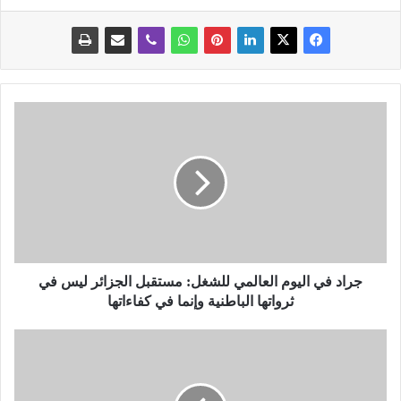
ج
ر
ا
د
ف
ي
ا
ل
ي
و
جراد في اليوم العالمي للشغل: مستقبل الجزائر ليس في
م
ثرواتها الباطنية وإنما في كفاءاتها
ا
ل
ر
ع
ئ
ا
ي
ل
س