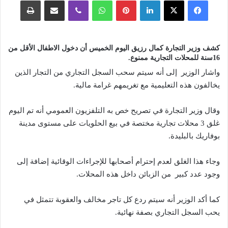
فيسبوك
‫X
لينكدإن
بينتيريست
واتساب
ڤايبر
مشاركة عبر البريد
طباعة
كشف وزير التجارة كمال رزيق اليوم الخميس أن دخول الاطفال الأقل من
16سنة للمحلات التجارية ممنوع.
واشار الوزير إلى أنه سيتم سحب السجل التجاري من التجار الذين
يخالفون هذه التعليمية مع تغريمهم غرامة مالية.
وقال وزير التجارة في تصريح خص به التلفزيون العمومي أنه تم اليوم
غلق 3 محلات تجارية مختصة في بيع الحلويات على مستوى مدينة
بوفاريك بالبليدة.
وجاء هذا الغلق لعدم إحترام أصحابها للإجراءات الوقائية إضافة إلى
وجود عدد كبير من الزبائن داخل هذه المحلات.
كما أكد الوزير أنه سيتم ردع كل تاجر مخالف والعقوبة تتمثل في
يحب السجل التجاري بصفة نهائية.