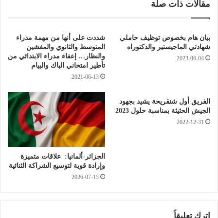
مقالات ذات صلة
م
ج
ا
ز
ذ
ا
ا
ئ
بيان هام بخصوص توظيف حاملي
شددت على أنها من مهمة مدراء
ك
ر
شهادتي الماجيستير والدكتوراه
المتوسط والثانوي والمفشين
ا
ي
والنظار… إعفاء مدراء الابتدائي من
2023-06-04
ن
تأطير امتحاني الباك والبيام
ي
ي
ن
2021-06-13
ق
ا
ص
ل
الفريق أول شنقريحة يشيد بجهود
د
ع
الجيش الحثيثة بمناسبة حلول 2023
م
ا
2022-12-31
ا
ل
ك
ق
ر
ي
الجزائر-ألمانيا: علاقات متميزة
و
ن
وإرادة قوية لتوسيع الشراكة الثنائية
ن
ف
2026-07-15
ف
ي
ي
ت
ق
ر
و
ك
اترك تعليقاً