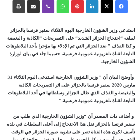
فيسبوك
‫X
لينكدإن
بينتيريست
واتساب
ڤايبر
مشاركة عبر البريد
طباعة
استدعى وزير الشؤون الخارجية اليوم الثلاثاء سفير فرنسا بالجزائر
ليبلغه “احتجاج الجزائر الشديد” على التصريحات “الكاذبة و البغيضة
و كذا القذف ” ضد الجزائر التي تم الإدلاء بها مؤخرا بأحد البلاطوهات
التابعة لقناة تلفزيونية عمومية فرنسية، حسبما جاء في بيان لوزارة
الشؤون الخارجية
.
وأوضح البيان أن ” وزير الشؤون الخارجية استدعى اليوم الثلاثاء 31
مارس 2020 سفير فرنسا بالجزائر على اثر التصريحات الكاذبة
والبغيضة و القذف الذي طال الجزائر وسلطاتها في أحد البلاطوهات
التابعة لقناة تلفزيونية عمومية فرنسية
“.
و أضاف ذات المصدر أن “وزير الشؤون الخارجية الذي طلب من
سفير فرنسا بالجزائر نقل هذا الاحتجاج إلى أعلى السلطات في بلده
تأسف لكون هذه القناة تصر على تشويه صورة الجزائر في الوقت
الذي يجب أن تنصب كل الجهود على محاربة تفشي جائحة كورونا