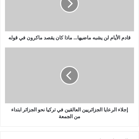
ا
ل
أ
ي
ا
م
قادم الأيام لن يشبه ماضيها... ماذا كان يقصد ماكرون في قوله
ل
ن
إ
ي
ج
ش
ل
ب
ا
ه
ء
م
ا
ا
ل
ض
ر
ي
ع
ه
ا
إجلاء الرعايا الجزائريين العالقين في تركيا نحو الجزائر ابتداء
ا
ي
من الجمعة
.
ا
.
ا
.
ل