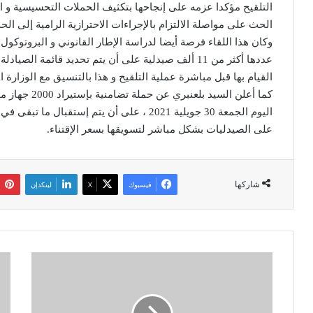
التلقيح مؤكدا عزمه على إنجاحها بتكثيف الحملات التحسيسية و ا
الحث على مواصلة الالتزام بالإجراءات الاحترازية الرامية إلى الح
وكان هذا اللقاء فرصة أيضا لدراسة الإطار القانوني و البروتوكو
عددها أكثر من 11 ألف صيدلية على أن يتم تحديد قائمة ا
القيام بها قبل مباشرة عملية التلقيح و هذا بالتنسيق مع الوزارة ا
اليوم الجمعة 30 جويلية 2021 ، على أن يتم إستق
على الصيدليات بشكل مباشر لتسويقها بسعر الإقتناء.
شاركها
فيسبوك
‫X
لينكدإن
م
س
د
ح
و
ب
ا
ا