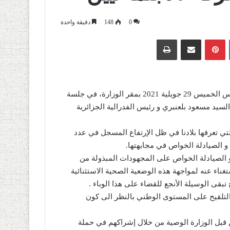
0
148
دقيقة واحدة
لينكدإن
بينتيريست
مشاركة عبر البريد
طباعة
استقبل البروفيسور عبد الرحمن بن بوزيد، وزير الصحة، مساء أمس الخميس 29 جويلية 2021 بمقر الوزارة، في جلسة
تماع كل من رئيس النقابة الوطنية للصيادلة الخواص SNAPO السيد مسعود بلعنبري و رئيس الفدرالية الجزائرية
تي تعرفها بلادنا في ظل الإرتفاع المسجل في عدد
 الصيادلة الخواص على المجهودات المبذولة من
تغناء عنه لمواجهة هذه الوضعية الصحية الاستثنائية
تبقى الوسيلة الأنجع للقضاء على هذا الوباء .
ة التلقيح على المستوى الوطني بالنظر الى كون
قبل الوزارة الوصية من خلال إشراكهم في حملة