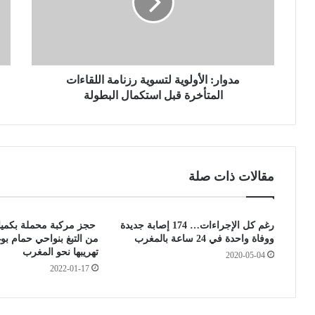
ر
ع
:
ت
ا
م
ل
ا
أ
د
و
مدوار: الأولوية لتسوية رزنامة اللقاءات
ق
ل
ن
المتأخرة قبل استكمال البطولة
و
ا
ي
ة
ة
ا
ل
ل
ت
ع
مقالات ذات صلة
س
ر
و
ب
ي
ي
رغم كل الإجراءات… 174 إصابة جديدة
حجز مركبة محملة بكميا
ة
ة
ووفاة واحدة في 24 ساعة بالمغرب
من التبغ بنواحي حمام بو
ر
ب
تهريبها نحو المغرب
2020-05-04
ز
ا
2022-01-17
ن
ل
ا
ج
م
ز