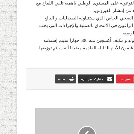
لتوعوية على المستوى الوطني بأهمية تلقي اللقاح مع
د من إنتشار الفيروس.
ل الصحي الخاص الذي ستتناوله الصيدليات و البالغ
لصيادلة الراغبين في الالتحاق بالعملية والإجراءات التي يجب
لوصية.
كما أعلن السيد بلعنبري عن حملة تضامنية بإستيراد 2000 جهاز مولد و مكثف أكسجين منه 500 جهازا سيتم إستلامه
بال ما تبقى في غضون الأيام القليلة القادمة مضيفا أنه سيتم توزيعها
بينتيريست
مشاركة عبر البريد
طباعة