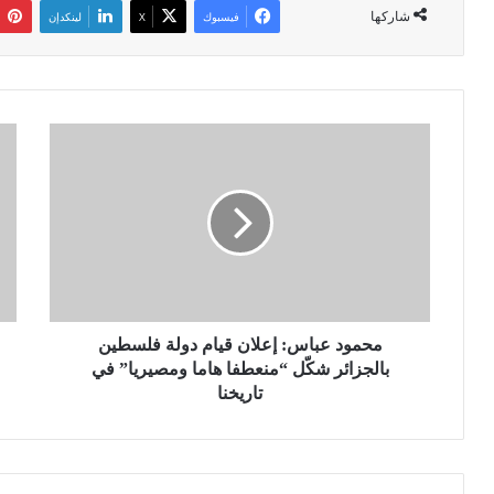
شاركها
فيسبوك
‫X
لينكدإن
م
ط
ح
ق
م
س
و
:
د
ر
ع
ي
ب
ا
ا
ح
س
ق
:
محمود عباس: إعلان قيام دولة فلسطين
و
إ
ي
بالجزائر شكّل “منعطفا هاما ومصيريا” في
ع
ة
تاريخنا
ل
و
ا
أ
ن
م
ق
و