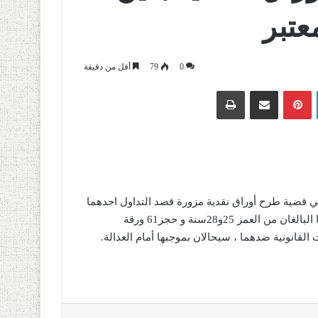
عتبر
0
79
أقل من دقيقة
لينكدإن
بينتيريست
مشاركة عبر البريد
طباعة
قضية طرح أوراق نقدية مزورة قصد التداول احدهما
محل أمر بالقبض، فيما أسفرت العملية عن توقيف المشتبه فيهما البالغان من العمر 25و28سنة و حجز61 ورقة