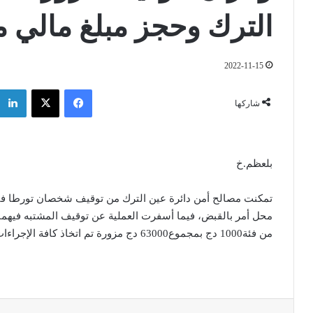
الترك وحجز مبلغ مالي م
2022-11-15
فيسبوك
‫X
شاركها
بلعظم.خ
تمكنت مصالح أمن دائرة عين الترك من توقيف شخصان تورطا في 
من فئة1000 دج بمجموع63000 دج مزورة تم اتخاذ كافة الإجراءات القانونية ضدهما ، سيحالان بموجبها أمام العدالة.