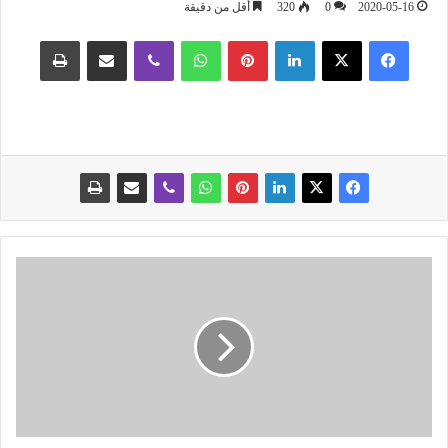
2020-05-16
0
320
أقل من دقيقة
فيسبوك
‫X
لينكدإن
بينتيريست
واتساب
ڤايبر
مشاركة عبر البريد
طباعة
ر
ه
ا
ن
ا
ت
ا
ل
ت