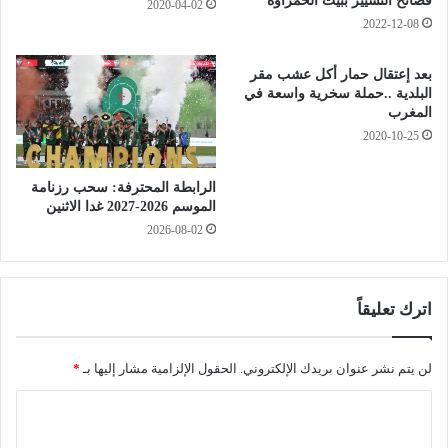
فضائح التسيير ببيت الحمراوة
و
2020-04-02
ن
2022-12-08
ر
ئ
بعد إعتقال حمار أكل عشب مقر
ي
البلدية ..حملة سخرية واسعة في
س
المغرب
ا
2020-10-25
ل
ج
الرابطة المحترفة: سحب رزنامة
م
الموسم 2026-2027 غدا الاثنين
ه
2026-08-02
و
ر
ي
ة
اترك تعليقاً
ل
إ
ل
لن يتم نشر عنوان بريدك الإلكتروني.
الحقول الإلزامية مشار إليها بـ
*
غ
ا
ا
ء
ل
“