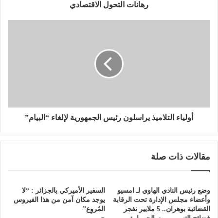
ح
رهانات التحول الاقتصادي
و
ل
أ
ا
و
ل
ل
ا
ي
ق
ا
ت
ء
ص
ا
ا
ل
د
ت
ي
ل
أولياء التلاميذ يراسلون رئيس الجمهورية لإلغاء “البيام”
ا
م
ي
مقالات ذات صلة
ذ
ي
ر
ا
وضع رئيس النادي الهاوي لـ امسيو
السفير الأميركي بالجزائر : “لا
س
وأعضاء مجلس الإدارة تحت الرقابة
يوجد مكان آمن من هذا الفيروس
ل
القضائية بوهران.. 5 ملايير تفجر
المُروِع”