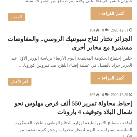
غليزان،أمس الأربعاء ،على ولادة إمرأة تبلغ من العمر 28 سنة،…
أكمل القراءة »
الحدث
164
0
2020-12-31
الجزائر تختار لقاح سبوتنيك الروسي.. والمفاوضات
مستمرة مع مخابر أخرى
‎خلص إجتماع الحكومة المجتمعة اليوم الأربعاء برئاسة الوزير الأوّل عبد
العزيز جراد بالفصل في عملية إقتناء اللقاح ضد فيروس كورونا.…
أكمل القراءة »
آخر الأخبار
162
0
2020-12-30
إحباط محاولة تمرير 550 ألف قرص مهلوس نحو
شمال البلاد وتوقيف 4 بارونات
أوقفت مصالح الأمن التابعة لوزارة الدفاع الوطني بالناحية العسكرية
السادسة بتمنراست، اليوم 4 تجار مخدرات وحجز كمية ضخمة من
الأقراص…