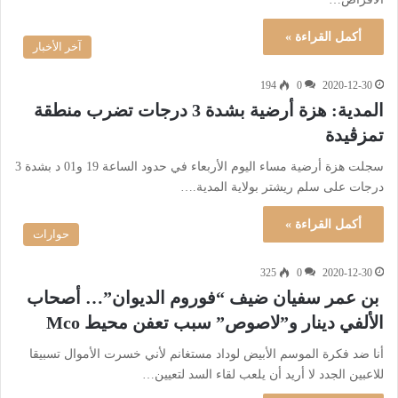
أكمل القراءة »
آخر الأخبار
194
0
2020-12-30
المدية: هزة أرضية بشدة 3 درجات تضرب منطقة
تمزڨيدة
‎سجلت هزة أرضية مساء اليوم الأربعاء في حدود الساعة 19 و01 د بشدة 3
درجات على سلم ريشتر بولاية المدية.…
أكمل القراءة »
حوارات
325
0
2020-12-30
بن عمر سفيان ضيف “فوروم الديوان”… أصحاب
الألفي دينار و”لاصوص” سبب تعفن محيط Mco
أنا ضد فكرة الموسم الأبيض لوداد مستغانم لأني خسرت الأموال تسبيقا
للاعبين الجدد لا أريد أن يلعب لقاء السد لتعيين…