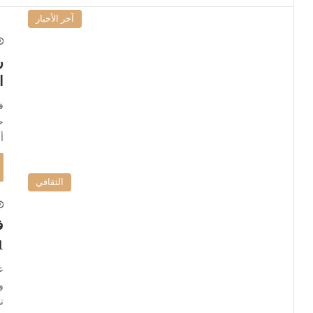
آخر الأخبار
ر
ا
ف
ح
أ
الثقافي
ف
1
ع
و
ت