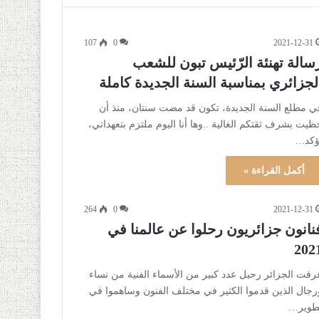
107
0
2021-12-31
سالة تهنئة الرّئيس تبون للشعب
لجزائري بمناسبة السنة الجديدة كاملة
ي مطلع السنة الجديدة، تكون قد مضت سنتان، منذ أن
ظيت بشرف ثقتكم الغالية ..وها أنا اليوم ملتزم بتعهداتي،
ؤكد…
أكمل القراءة »
264
0
2021-12-31
نانون جزائريون رحلوا عن عالمنا في
202
رفت الجزائر رحيل عدد كبير من الأسماء الفنية من نساء
رجال الذين قدموا الكثير في مختلف الفنون وساهموا في
طوير…