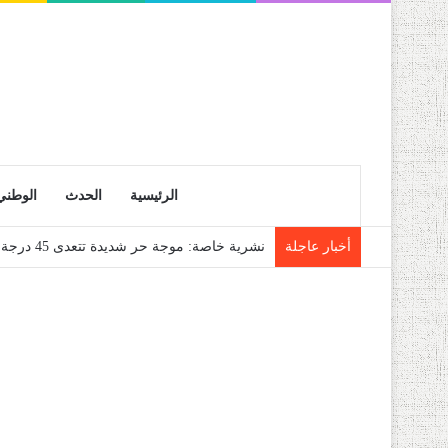
الرئيسية
الحدث
الوطني
أخبار عاجلة
نشرية خاصة: موجة حر شديدة تتعدى 45 درجة تجتاح عدة ولايات إلى غاية الاثنين