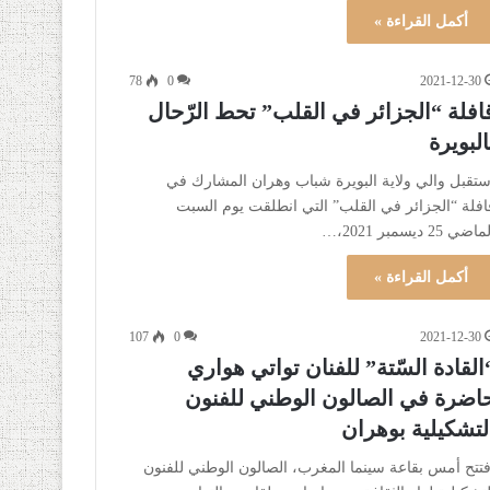
أكمل القراءة »
78
0
2021-12-30
افلة “الجزائر في القلب” تحط الرّحال
البويرة
ستقبل والي ولاية البويرة شباب وهران المشارك في
افلة “الجزائر في القلب” التي انطلقت يوم السبت
اضي 25 ديسمبر 2021،…
أكمل القراءة »
107
0
2021-12-30
القادة السّتة” للفنان تواتي هواري
اضرة في الصالون الوطني للفنون
لتشكيلية بوهران
فتتح أمس بقاعة سينما المغرب، الصالون الوطني للفنون