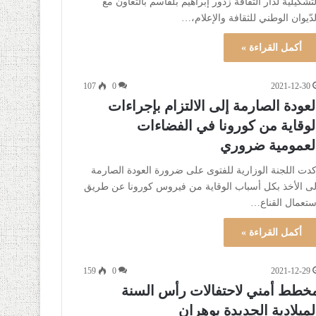
لتشكيلية لدار الثقافة زدور إبراهيم بلقاسم بالتعاون مع
لدّيوان الوطني للثقافة والإعلام،…
أكمل القراءة »
107
0
2021-12-30
لعودة الصارمة إلى الالتزام بإجراءات
لوقاية من كورونا في الفضاءات
لعمومية ضروري
كدت اللجنة الوزارية للفتوى على ضرورة العودة الصارمة
لى الأخذ بكل أسباب الوقاية من فيروس كورونا عن طريق
ستعمال القناع…
أكمل القراءة »
159
0
2021-12-29
خطط أمني لاحتفالات رأس السنة
لميلادية الجديدة بوهران