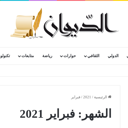
الدولي
الثقافي
حوارات
رياضة
متابعات
تكنولوج
الرئيسية
/
2021
/
فبراير
الشهر:
فبراير 2021