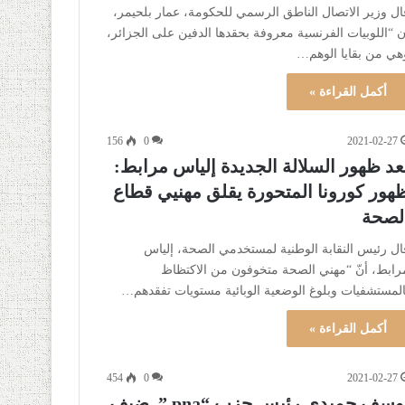
ال وزير الاتصال الناطق الرسمي للحكومة، عمار بلحيمر،
ن “اللوبيات الفرنسية معروفة بحقدها الدفين على الجزائر،
هي من بقايا الوهم…
أكمل القراءة »
156
0
2021-02-27
عد ظهور السلالة الجديدة إلياس مرابط:
هور كورونا المتحورة يقلق مهنيي قطاع
لصحة
ال رئيس النقابة الوطنية لمستخدمي الصحة، إلياس
رابط، أنّ “مهني الصحة متخوفون من الاكتظاظ
المستشفيات وبلوغ الوضعية الوبائية مستويات تفقدهم…
أكمل القراءة »
454
0
2021-02-27
يوسف حميدي رئيس حزب “pna ” ضيف