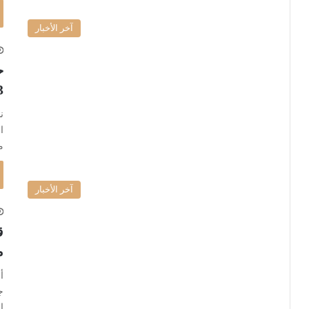
آخر الأخبار
ح
3 بال
ن
م
آخر الأخبار
ق
م
ج
ا