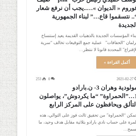
وروم « الديوان »…..يجب أن نرفع شعار
.. نتسقموا قاع…” لبناء الجمهورية
لجديدة
ناء المؤسسات الجديدة بالذهنيات القديمة يعيد إستنساخ
رلمان “الحفافات” عملية جمع التوقيعات تخالف “سرية
لإقتراع” المحددة قانونا لا ننتظر…
أكمل القراءة »
253
0
2021-02-27
مولودية وهران 3- ن.بارادو
1…”الحمراوة” “ما يكردوش”، يواصلون
لتألق ويحافظون على المركز الرابع
مكن “الحمراوة” من تحقيق ثالث فوز على التوالي، هذه
لمرة على حساب نادي بارادو بثلاثية مقابل هدف وحيد، ما
سمح…