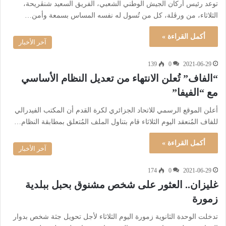
توعد رئيس أركان الجيش الوطني الشعبي، الفريق السعيد شنڤريحة،
الثلاثاء، من ورڤلة، كل من تُسول له نفسه المساس بسمعة وأمن…
أكمل القراءة »
آخر الأخبار
139
0
2021-06-29
“الفاف” تُعلن الانتهاء من تعديل النظام الأساسي
مع “الفيفا”
أعلن الموقع الرسمي للاتحاد الجزائري لكرة القدم أن المكتب الفيدرالي
للفاف المُنعقد اليوم الثلاثاء قام بتناول الملف المُتعلق بمطابقة النظام…
أكمل القراءة »
آخر الأخبار
174
0
2021-06-29
غليزان.. العثور على شخص مشنوق بحبل ببلدية
زمورة
‎تدخلت الوحدة الثانوية زمورة اليوم الثلاثاء لأجل تحويل جثة شخص بدوار