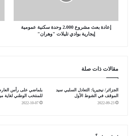
ب
ف
ع
ا
ث
ة
م
و
ش
إعادة بعث مشروع 2.000 وحدة سكنية عمومية
7
ر
1
إيجارية بوادي تليلات "وهران"
و
إ
ع
ص
2
ا
.
ب
0
ة
مقالات ذات صلة
0
ب
0
ف
و
ي
الجزائر/ نيجيريا: التعادل السلبي سيد
بلماضي على رأس العارضة
ح
ر
الموقف في الشوط الأول
للمنتخب الوطني لغاية مونديا
د
و
2022-10-07
2022-09-23
ة
س
س
ك
ك
و
ن
ر
ي
و
ة
ن