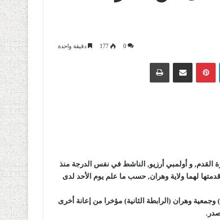
0
177
دقيقة واحدة
لينكدإن
بينتيريست
مشاركة عبر البريد
طباعة
كرة القدم, و أولمبي أرزيو, الناشط في نفس الدرجة منذ
وهران
,
حسب ما علم يوم الأحد لدى
) وجمعية
وهران
(
الرابطة الثانية) مؤخرا من إعانة أخرى
.