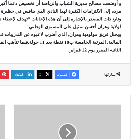
و أوضحت مصالح مديرية الشباب والرياضة أن تخصيص دعما أكبر 
مرده إلى الالتزامات الكثيرة لهذا النادي الذي ينافس في حظيرة ا
وتابع ذات المصدر بالإشارة إلى أن هذه الإعانات “تهدف لإعطاء نف
لولاية
وهران
أحسن تمثيل على المستوى الوطني
“.
ويحتل فريق مولودية
وهران
,
الذي أضرب لاعبوه عن التدريبات في
المالية, المرتبة الخامسة ب18 نقطة بعد 11 جولة,فيما تتأهب الفرق
الثانية المقرر يوم 12 فبراير
.
شاركها
فيسبوك
‫X
لينكدإن
إ
ح
ع
ا
ا
ل
د
ة
ة
و