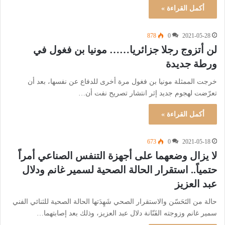
أكمل القراءة »
878
0
2021-05-28
لن أتزوج رجلا جزائريا…… مونيا بن فغول في
ورطة جديدة
خرجت الممثلة مونيا بن فغول مرة أخرى للدفاع عن نفسها، بعد أن
تعرّضت لهجوم جديد إثر انتشار تصريح نفت أن…
أكمل القراءة »
673
0
2021-05-18
لا يزال وضعهما على أجهزة التنفس الصناعي أمراً
حتمياً.. استقرار الحالة الصحية لسمير غانم ودلال
عبد العزيز
حالة من التَحَسّن والاستقرار الصحي شَهِدَتها الحالة الصحية للثنائي الفني
سمير غانم وزوجته الفَنّانة دلال عبد العزيز، وذلك بعد إصابتهما…