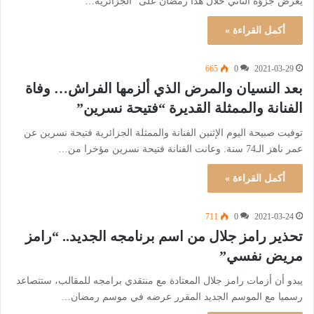
يعرض جزؤه الثاني خلال هذا رمضان على “الجزائرية…
أكمل القراءة »
665
0
2021-03-29
بعد النسيان والمرض الذي ألزمها الفراش… وفاة
الفنانة والممثلة القديرة “فتيحة نسرين”
‎توفيت صبيحة اليوم الإثنين الفنانة والممثلة الجزائرية فتيحة نسرين عن
عمر ناهز الـ74 سنة. ‎وعانت الفنانة فتيحة نسرين مؤخرا من…
أكمل القراءة »
711
0
2021-03-24
تحذير رامز جلال من اسم برنامجه الجديد.. “رامز
مريض نفسي”
يبدو أن أزمات رامز جلال المعتادة مع منتقدي برامجه للمقالب، ستتصاعد
رسميا مع الموسم الجديد المقرر عرضه في موسم رمضان…