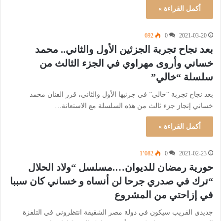
أكمل القراءة »
692
0
2021-03-20
بعد نجاح تجربة الجزئين الأول والثاني.. محمد
خساني وأروى مهراوي في الجزء الثالث من
سلسلة “خالي”
بعد نجاح تجربة “خالي” في جزئيها الأول والثاني، قرر الفنان محمد
خساني إنجاز جزء ثالث من هذه السلسلة مع الاستعانة…
أكمل القراءة »
1٬082
0
2021-02-23
حورية رمضان للديوان….مسلسل “ولاد الحلال
“ترك في صدري جرحا لن أنساه و خساني كان سببا
في إزاحتي من المشروع
جديدي القريب سيكون في دولة مصر الشقيقة انتظروني في التلفزة