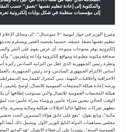
والمكتوبة إلى إعادة تنظيم نفسها “بعمق” حسب المقتضي
إلى مؤسسات منظمة في شكل بوابات إلكترونية تعرض
وصرح الوزير في حوار ليومية “لا سونتينال”: “إن وسائل الإعلام 
تنظيم نفسها بصفة عميقة، حسبما يقتضيه العصر ويستلزم تحديث
إلكترونية توفر منتوجات متنوعة، أي عرض يقوم على النص والصو
صحافة مكتوبة مطبوعة ومواقع إلكترونية وإذاعة وتلفزيون”. وأكد 
ونظرة رئيس الجمهورية الذي جعل من التزامه السادس ركيزة أسا
أساس الالتزام الجمهوري السادس، وعد رئيس الجمهورية، بالعم
الاحترافية وأخلاقيات المهنة، تبنى كمحرك للممارسة الديمقرا
ورشة إعادة هيكلة المجمعات العمومية للاتصال، أوضح بلحيمر، أن
هيكلة المجمعات العمومية للاتصال والتي يستوجب إطلاقها أن يك
الوقت الحالي بتعيين مدراء عامين ورؤساء مدراء عامين جدد لم
بتطهير شركات تتخللها حاليا اختلالات هيكلية ومالية وبشرية، وال
مالية”، وتابع يقول: “يقع على عاتق هؤلاء المسيرين الجدد تحض
مجلس مساهمات الدولة التابع للوزير الأول. ويشمل ذلك أيضا الو
العمومية الستة”، مشددا على أن قطاع الاتصال “هو الوحيد اليوم ا