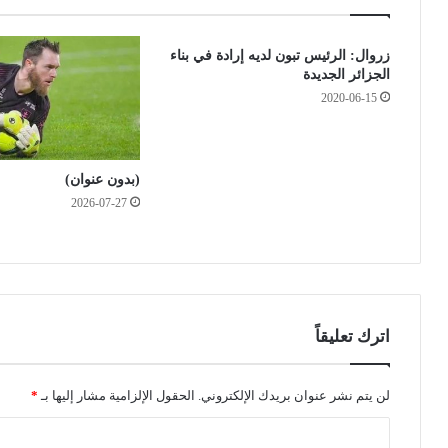
س
ص
ا
و
زروال: الرئيس تبون لديه إرادة في بناء
ل
ر
الجزائر الجديدة
خ
ي
2020-06-15
ط
ي
ر
ط
ب
ا
ـ
ل
(بدون عنوان)
5
ب
2026-07-27
8
ب
ح
9
ا
0
ل
0
ة
م
،
ل
و
ي
اترك تعليقاً
ت
و
ي
ن
ز
س
لن يتم نشر عنوان بريدك الإلكتروني.
الحقول الإلزامية مشار إليها بـ
*
ي
ن
ا
و
ت