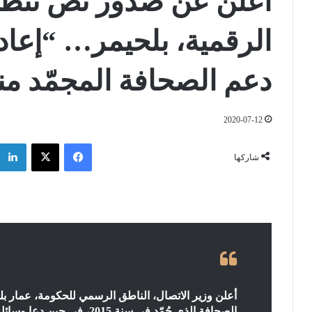
أعلن عن صدور نص تنظي
الرقمية، بلحيمر… “إعا
دعم الصحافة المجمّد منذ سن
2020-07-12
فيسبوك
‫X
شاركها
أعلن وزير الاتصال، الناطق الرسمي للحكومة، عمار ب
الصحافة الذي جُمّد في سنة 2015