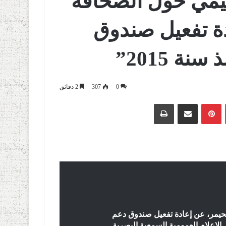
مي حول الصحافة
دة تفعيل صندوق
ة 2015”
0
307
2 دقائق
لينكدإن
بينتيريست
مشاركة عبر البريد
طباعة
لحيمر، عن إعادة تفعيل صندوق دعم
، في حين دعا وسائل الإعلام العمومية السمعية البصرية