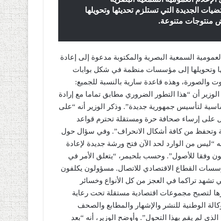
ات الجديدة التي تستلزم تحديثها وتحويلها
 منتوجات متنوعة.
العمومية السمعية البصرية والمكتوبة مدعوة إلى إعادة
ها وتحويلها إلى مؤسسات منظمة في شكل بوابات
ت والصورة، وهذه قاعدة سارية بالنسبة للجميع:
الوزير أن “هذا التطور الضروري مطابق تماما مع إرادة
سية لتأسيس جمهورية جديدة”. وذكر الوزير أنه “على
ل على إرساء صحافة حرة ومستقلة تحترم قواعد
طية وتحفظ من كافة أشكال الانحراف”. وفي سؤال حول
ه “ليس من الوارد لحد الآن فتح ورشة جديدة لإعادة
ون وفقا للأصول”. وحسب بلحيمر، “يتعلق الأمر في
ؤسسات القطاع الاقتصادي للاتصال. مسؤولون يكلفون
تي تشهد تراكما في العجز من كل الأنواع وخسائر
يرها لتصبح مجموعات اقتصادية مستقلة تحت رعاية
كالة الوطنية للنشر والإشهار والمطابع والصحف
لذي لم يقم بهذا التحول”. وأوضح الوزير، أنه “بعد