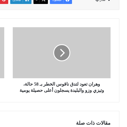
و
م
ه
و
ر
ل
ا
و
ن
د
ت
ي
ع
ة
و
و
د
ه
ل
وهران تعود لتدق ناقوس الخطر بـ 58 حالة،
ر
ت
ا
وتيزي وزو والبليدة يسجلون أعلى حصيلة يومية
د
ن
ق
.
ن
.
ا
.
ق
م
مقالات ذات صلة
و
ن