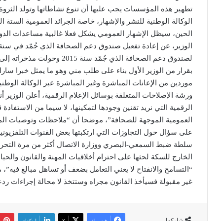
تطهير هذه المؤسسات يجب عليها أن تنوع نشاطاتها وتولد الثروة ك
الوكالة الوطنية للنشر والإشهار، خاصة الجرائد العمومية الستة 
الحين، سيظل الإشهار العمومي يشكل فعلا غالبية مساعدات الدول
لصندوق دعم الصحافة الذي جُمّد 
بقرار من الوزير الأول بناء على طلب مني وهو ما يمثل خبرا سار
موردين من الإعانات المباشرة وغير المباشرة عبر الوكالة الو
ورشة الإصلاحات المتعلقة بوسائل الإعلام الرقمية، أعلن الوزي
الرقمية التي نريد تقنين وجودها لتمكينها، لا سيما من الاستفاد
العمومية الموجهة للصحافة”، موضحا أن “ملاحظات وتوصيات المهن
على سؤال حول التجاوزات التي ارتكبتها بعض القنوات التلفزيونية
سلطة ضبط السمعي-البصري ووزارة الاتصال أكثر من مرة التحرك 
الخارج للسكة لحثها على احترام أخلاقيات المهنة والقانون والح
“التسامح والانفتاح لا يعني التعامل بضعف أو تساهل مبالغ فيه”، 
غير مقبولة فسيأخذ القانون مجراه وستتخذ لا محالة إجراءات ردع
شاركها
فيسبوك
‫X
لينكدإن