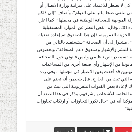
ي لا تضطر للاعتماد على ميزانية وزارة الاتصال أو
التي تتلقى ضخا ماليا على الدوام”. وأضاف “إلى ذلكم
ة الموجهة للصحافة الوطنية في مجملها”. كما أعلن
الوزير، عن إعادة تفعيل صندوق دعم الصحافة الذي جُمّد في سنة 2015، وقال: “بغض النظر عن الموارد المستقبلية
سنة 2015 وحولت مذخراته إلى الخزينة العمومية، فإن هذا الصندوق تم إعادة تفعيله
ا”، مشيرا إلى أن الصحافة “ستستفيد بالتالي من
طنية للنشر والإشهار وصندوق دعم الصحافة”. وبخصوص
ر أنه “سيصدر نص تنظيمي وليس قانوني حول الصحافة
ة قانونيا من الإشهار وأي صيغة أخرى من المساعدات
يين قد أخذت بعين الاعتبار في مجملها”. وفي رده
 التي تبث من الخارج، قال بلحيمر، أنه تحتم على
لإعادة بعض القنوات التلفزيونية التي تبث من
ياة الخاصة للأشخاص وشرفهم. وذكر في هذا الصدد أن
مؤكدا أنه في “حال تكرر التجاوزات أو ارتكاب تجاوزات
ية”
بينتيريست
مشاركة عبر البريد
طباعة