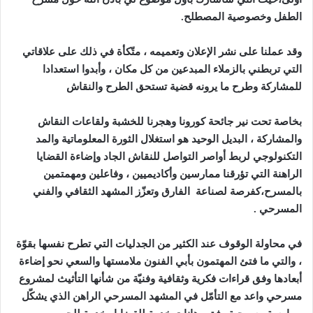
الطفل وخصوصية المصطلح
.
وقد عملنا على نشر الإعلان وتعميمه ، متّكأة في ذلك على علاقاتي
التي تربطني بالزملاء المبدعين من كل مكان ، وأبدوا استعدادا
للمشاركة وطرح ما يرونه قضية تستحق الطرح والنقاش
بخاصة تحت نير جائحة كورونا وهجرنا للخشبة ولقاعات النقاش
والمشاركة ، البديل الوحيد هو استغلال الثورة المعلوماتية والمد
التكنولوجي لربط أواصر التواصل للنقاش الجاد وإضاءة القضايا
الراهنة التي تؤرقنا ممارسين وأكاديميين ، وفاعلين ومهمتمين
بالمسرح،كفرصة لصناعة الفارق وتعزّز المشهد الثقافي والفني
المسرحي .
في محاولة الوقوف عند الكثير من الجدليات التي تطرح نفسها بقوّة
، والتي ما فتئ المهتمون بأبي الفنون ملامستها والسعي نحو إضاءة
أبعادها وفق قراءات فكرية وثقافية وفنيّة من شأنها التأثيث لمشروع
مسرحي واعد مع التأمّل في المشهد المسرحي الراهن الذي يشكّل