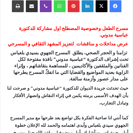
فيسبوك
‫X
لينكدإن
بينتيريست
واتساب
ڤايبر
مشاركة عبر البريد
طباعة
مسرح الطفل وخصوصية المصطلح اول مشاركة للدكتورة
عباسية مدوني.
عرض مداخلات و مناقشات لتعزيز المشهد الثقافي و المسرحي
تزامنا و الحجر الصحي، يطلق المسرح الجهوي بسيدي بلعباس
تحت إشراف الدكتورة “عباسية مدوني” نافذة مفتوحة لكل
الفنانين والمثقفين والأكاديمين ، للمساهمة بنقاشاتهم ، وإثراء
الزاوية بعديد المواضيع والقضايا التي ما انفكّ المسرح يطرحها
على مدار عصور وأزمنة سالفة.
حيث تحدثت جريدة الديوان للدكتورة “عباسية مدوني” و صرحت لنا
بأن الهدف الأسمى برمته يكمن في إثراء النقاش وانصهار الأفكار
وتبادل التجارب،
كما أنني انا صاحبة الفكرة بكل تواضع بعد طرحها مع مدير المسرح
الجهوي سيدي بلعباس وأبدى اهتمامه والحمد لله الإعلان خطوة
أولى،حيث انني سأشارك بأول موضوع لي باذن الله حول مسرح