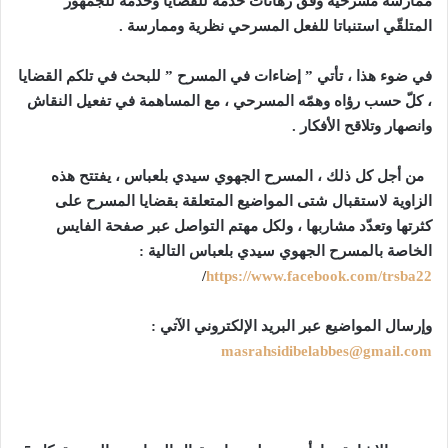
ممارسة مسرحية وفق رهانات خدمة للقضايا وخدمة للجمهور
المتلقّي استنباتا للفعل المسرحي نظرية وممارسة .
في ضوء هذا ، تأتي ” إضاءات في المسرح ” للبحث في تلكم القضايا
، كلّ حسب رؤاه وهمّه المسرحي ، مع المساهمة في تفعيل النقاش
وانصهار وتلاقح الأفكار .
من أجل كل ذلك ، المسرح الجهوي سيدي بلعباس ، يفتتح هذه
الزاوية لاستقبال شتى المواضيع المتعلقة بقضايا المسرح على
كثرتها وتعدّد مشاربها ، ولكل مهتم التواصل عبر صفحة الفايس
الخاصة بالمسرح الجهوي سيدي بلعباس التالية :
/
https://www.facebook.com/
trsba22
وإرسال المواضيع عبر البريد الإلكتروني الآتي :
masrahsidibelabbes@gmail.com