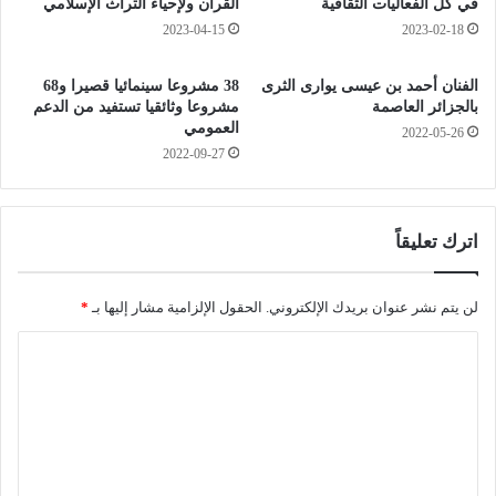
ل
ي
في كل الفعاليات الثقافية
القرآن ولإحياء التراث الإسلامي
ا
ا
2023-04-15
2023-02-18
ل
م
ش
.
الفنان أحمد بن عيسى يوارى الثرى
38 مشروعا سينمائيا قصيرا و68
ه
.
بالجزائر العاصمة
مشروعا وثائقيا تستفيد من الدعم
ر
.
العمومي
2022-05-26
ر
2022-09-27
م
م
ض
ق
ا
ا
ن
ل
اترك تعليقاً
ب
و
ك
لن يتم نشر عنوان بريدك الإلكتروني.
الحقول الإلزامية مشار إليها بـ
*
ر
ا
و
ح
ل
ي
ت
ث
ي
ع
ر
ل
ا