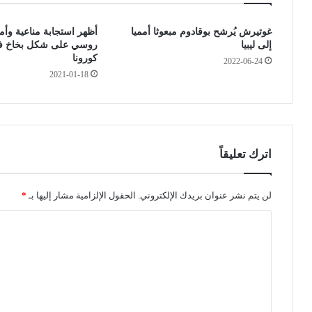
ل
ي
ل
ة
غوتيرش يُرشح بوقادوم مبعوثا أمميا
أظهر استجابة مناعية وأم
إ
ت
إلى ليبيا
روسي على شكل بخاخ في
ق
ح
كورونا
2022-06-24
د
ظ
2021-01-18
ا
ر
م
أ
ع
ك
ل
ل
ى
ا
ص
ل
اترك تعليقاً
ف
ك
ق
ل
ة
ا
لن يتم نشر عنوان بريدك الإلكتروني.
الحقول الإلزامية مشار إليها بـ
*
ن
ب
ا
ف
و
ط
ا
ل
ي
ل
ت
ة
ق
ط
ع
ط
ل
ب