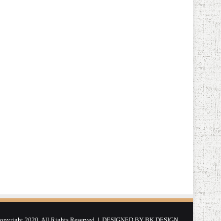
yright 2020, All Rights Reserved | DESIGNED BY
BK DESIGN