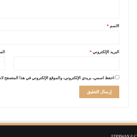
ي
ع
د
ق
ت
*
ف
الاسم
*
ش
ي
ك
و
البريد الإلكتروني
*
الم
ر
و
ن
ا
احفظ اسمي، بريدي الإلكتروني، والموقع الإلكتروني في هذا المتصفح لاس
EDDIWAN © Cop