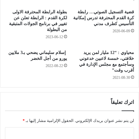
م
ض
ش
م
قضية التسجيل الصوتي… رابطة
بطولة الرابطة المحترفة الاولى
ر
و
كرة القدم المحترفة تدرس إمكانية
لكرة القدم : الرابطة تعلن عن
و
ن
التأسيس كطرف مدني
تغيير في برنامج الجولات المتبقية
ع
من البطولة
ل
2020-06-09
إ
م
2023-06-12
ن
ع
ج
ا
محياوي : “12 مليار لمن يريد
إسلام سليماني يضحي بـ3 ملايين
ا
ش
خلافتي، خمسة لاعبين خدعوني
يورو من أجل الخضر
ز
ا
وسأجتمع مع مجلس الإدارة في
2022-08-22
م
ت
أقرب وقت”
ص
ا
2021-08-30
ل
ل
ح
م
ة
ت
ا
ق
اترك تعليقاً
ل
ا
أ
ع
م
لن يتم نشر عنوان بريدك الإلكتروني.
الحقول الإلزامية مشار إليها بـ
*
د
و
ي
ا
م
ن