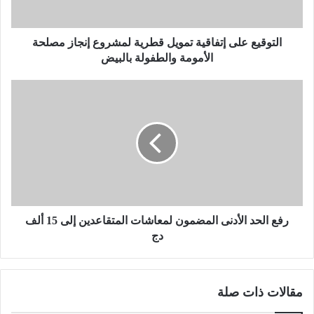
ع
ل
ى
التوقيع على إتفاقية تمويل قطرية لمشروع إنجاز مصلحة
إ
الأمومة والطفولة بالبيض
ت
ف
ر
ا
ف
ق
ع
ي
ا
ة
ل
ت
ح
م
د
و
ا
ي
ل
ل
أ
رفع الحد الأدنى المضمون لمعاشات المتقاعدين إلى 15 ألف
ق
د
دج
ط
ن
ر
ى
ي
ا
مقالات ذات صلة
ة
ل
ل
م