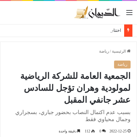
القائمة
اختتام نهائي دورة “راديوز الباهية فوت” بتتويج شباب أحياء مستغانم، سعيدة ،بلعباس وهران
الرئيسية
/
رياضة
رياضة
الجمعية العامة للشركة الرياضية
لمولودية وهران تؤجل للسادس
عشر جانفي المقبل
بسبب عدم اكتمال النصاب بحضور جباري، بسجراري
وجمال محياوي فقط
2022-12-25
0
112
دقيقة واحدة