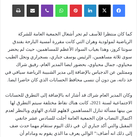
فيسبوك
‫X
لينكدإن
بينتيريست
واتساب
ڤايبر
مشاركة عبر البريد
طباعة
كما كان منتظرا للأسف لم تجر أشغال الجمعية العامة للشركة
الرياضية لمولودية وهران التي كانت مقررة أمسية البارحة بفندق
سونتا كروز، وهذا بغياب السواد الأعظم للمساهمين، حيث لم يحضر
سوى ثلاثة مساهمين، الرئيس يوسف جباري، بسجراري ونجل الطيب
محياوي، جمال محياوي، بحضور ايضا المدير العام، رفيق شراك
وممثلين عن الدجياس بالإضافة إلى مدير الشبيبة الرياضة سيافي في
خذ ذاته، من دون أن ننسى محافظ الحسابات الذي كان حاضرا ايضا.
وكان المدير العام شراك قد أشار انه بالإضافة إلى التطرق للحسابات
الاجتماعية لسنة 2021، كانت هناك نقاط مختلفة سيتم التطرق لها
من بينها مسألة تنازل المساهمين لاهلهم للنادي الهاوي وبالنظر لعدم
اكتمال النصاب فإن الجمعية العامة أجلت للسادس عشر جانفي
المقبل والتي أكد جباري أن في ذلك اليوم ستقام مهما حدث ضف
إلى ذلك انه أضاف:” الوالي يعرف ما الذي يقوم به ومادام أن