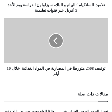
س
تلاميذ السانكيام ؛ البيام و الباك، سيزاولون الدراسة يوم الأحد
ا
5 أفريل عبر قنوات تعليمية
ن
ك
ت
ي
و
ا
ق
م
ي
؛
ف
ا
2
ل
5
ب
0
ي
8
ا
م
توقيف 2508 متورطا في المضاربة في المواد الغذائية خلال 10
م
ت
أيام
و
و
ا
ر
ل
ط
مقالات ذات صلة
ب
ا
ا
ف
ك
ي
،
ا
تعديل الحجر الصحي الجزئي عبر
خلفا للواء محمد بوزيت…اللواء نور