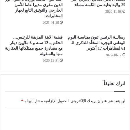
س
ل
29 ولاية بداية من الثامنة مساء
الدين مقري مديرا عاما للأمن
ي
م
الخارجي والتوثيق التابع لجهاز
2020-11-08
ز
المخابرات
ض
ا
ا
2021-01-20
و
ر
ل
ب
رسالــة الرئيس تبون بمناسبة اليوم
قضية الابنة المزيفة للرئيس…
و
ة
الوطني للهجرة المخلّد للذكرى الـ
الحكم بـ 12 سنة و 6 ملايين دينار
ن
ف
61 لمظاهرات 17 أكتوبر
مع مصادرة جميع ممتلكاتها العقارية
ا
ي
منها والمنقولة
2022-10-17
ل
ا
2020-12-31
د
ل
ر
م
ا
و
س
ا
اترك تعليقاً
ة
د
ي
ا
و
لن يتم نشر عنوان بريدك الإلكتروني.
الحقول الإلزامية مشار إليها بـ
*
ل
م
غ
ا
ا
ذ
ل
ا
ل
أ
ئ
ت