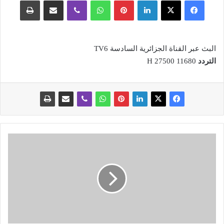
فيسبوك
‫X
لينكدإن
بينتيريست
واتساب
ڤايبر
مشاركة عبر البريد
طباعة
البث عبر القناة الجزائرية السادسة TV6
التردد
H 27500 11680
ت
ل
ا
م
ي
ذ
ا
ل