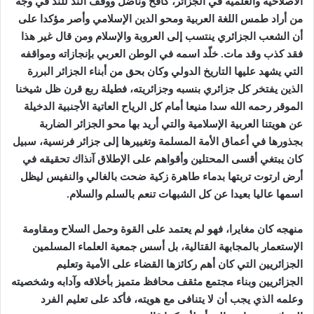
الاصلاحية والعلمية في الجزائر، كافح وناضل ووقف الند للند في وجه
من أراد طمس اللغة العربية ومحو الدين الإسلامي وأصر مؤكدا على
أن الشعب الجزائري ينتسب إلى العروبة والإسلام ومن قال غير هذا
فقد كذب وقد مات. خلّد اسمه في الوطن العربي بإنجازاته ومواقفه
التي يشهد عليها التاريخ الدولي وكان بحق من أبناء الجزائر البررة
الذين يفتخر كل جزائري بنسبه وجزائريته، فطيلة ربع قرن ظل شيخنا
الموقر رحمه الله سدا منيعا أمام كل الرياح العاتية الأجنبية الدخيلة
عن هويتنا العربية الإسلامية والتي أريد بها محو الجزائر الضاربة
بجذورها في أعماق الأمة المسلمة وتغييرها إلى جزائر فرنسية، سبيل
كان يبتغي أقسى المحتلين وأقواهم على الإطلاق آنذاك تحقيقه في
أرض ارتوت تربتها بدماء طاهرة زكية ضحت بالغالي والنفيس ليظل
اسمها عاليا بعيدا عن كل الشبهات تنعم بالسلم والسلام
.
منهجه كان مغايرا، فهو لم يعتمد على القوة وحمل السلاح ومقاومة
الإستعمار بالمجابهة القتالية، بل أسس جمعية العلماء المسلمين
الجزائريين التي كان أهم ركائزها القضاء على الأمية وتعليم
الجزائريين وبناء مجتمع مثقف محافظ متميز بأخلاقه وآدابه وشخصيته
وعلمه الذي يجب أن لا يتنافى مع هويته، فأكد على تعليم الفرد