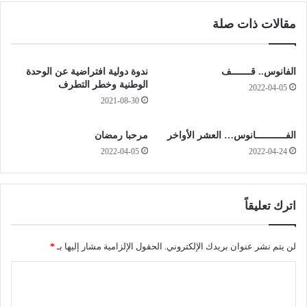
5
ع
مقالات ذات صلة
0
ت
0
ا
ق
د
ن
ح
الفانوس.. قـــــــف
ندوة دولية افتراضية عن الوحدة
ط
ظ
الوطنية وخطر التطرف
2022-04-05
ا
ي
2021-08-30
ر
ر
م
ة
الفـــــــــــانوس… العشر الأواخر
مرحبا رمضان
ن
ب
2022-04-05
2022-04-24
ا
ل
ل
د
س
ي
م
ة
اترك تعليقاً
ي
ب
د
ن
و
ي
لن يتم نشر عنوان بريدك الإلكتروني.
الحقول الإلزامية مشار إليها بـ
*
ا
ر
ل
ا
ا
ف
ش
ل
ر
د