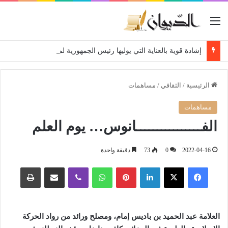
القائمة
إشادة قوية بالعناية التي يوليها رئيس الجمهورية لمتقاعدي ومعطوبي وكبار جرحى الجيش الوطني الشعبي
الرئيسية
/
الثقافي
/
مساهمات
مساهمات
الفــــــــــــــــانوس… يوم العلم
2022-04-16
0
73
دقيقة واحدة
فيسبوك
‫X
لينكدإن
بينتيريست
واتساب
ڤايبر
مشاركة عبر البريد
طباعة
العلامة عبد الحميد بن باديس إمام، ومصلح ورائد من رواد الحركة