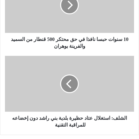
و
ا
ت
ح
ب
س
10 سنوات حبسا نافذا في حق محتكر 500 قنطار من السميد
ا
والفرينة بوهران
ن
ا
ا
ف
ل
ذ
ش
ا
ل
ف
ف
ي
:
ح
ا
ق
س
م
ت
ح
غ
الشلف: استغلال عتاد حظيرة بلدية بني راشد دون إخضاعه
ت
ل
للمراقبة التقنية
ك
ا
ر
ل