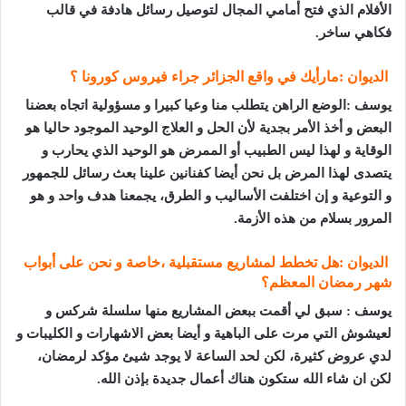
الأفلام الذي فتح أمامي المجال لتوصيل رسائل هادفة في قالب
فكاهي ساخر
.
الديوان :مارأيك في واقع الجزائر جراء فيروس كورونا ؟
يوسف :الوضع الراهن يتطلب منا وعيا كبيرا و مسؤولية اتجاه بعضنا
البعض و أخذ الأمر بجدية لأن الحل و العلاج الوحيد الموجود حاليا هو
الوقاية و لهذا ليس الطبيب أو الممرض هو الوحيد الذي يحارب و
يتصدى لهذا المرض بل نحن أيضا كفنانين علينا بعث رسائل للجمهور
و التوعية و إن اختلفت الأساليب و الطرق، يجمعنا هدف واحد و هو
المرور بسلام من هذه الأزمة.
الديوان :هل تخطط لمشاريع مستقبلية ،خاصة و نحن على أبواب
شهر رمضان المعظم؟
يوسف : سبق لي أقمت ببعض المشاريع منها سلسلة شركس و
لعيشوش التي مرت على الباهية و أيضا بعض الاشهارات و الكليبات و
لدي عروض كثيرة، لكن لحد الساعة لا يوجد شيئ مؤكد لرمضان،
لكن ان شاء الله ستكون هناك أعمال جديدة بإذن الله
.