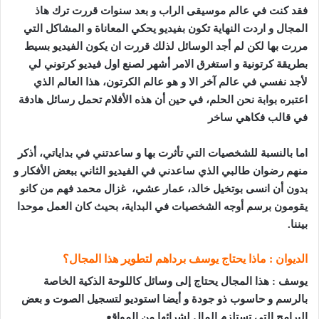
فقد كنت في عالم موسيقى الراب و بعد سنوات قررت ترك هاذ
المجال و اردت النهاية تكون بفيديو يحكي المعاناة و المشاكل التي
مررت بها لكن لم أجد الوسائل لذلك قررت ان يكون الفيديو بسيط
بطريقة كرتونية و استغرق الامر أشهر لصنع اول فيديو كرتوني لي
لأجد نفسي في عالم آخر الا و هو عالم الكرتون، هذا العالم الذي
اعتبره بوابة نحن الحلم، في حين أن هذه الأفلام تحمل رسائل هادفة
في قالب فكاهي ساخر
اما بالنسبة للشخصيات التي تأثرت بها و ساعدتني في بداياتي، أذكر
منهم رضوان طالبي الذي ساعدني في الفيديو الثاني ببعض الأفكار و
بدون أن انسى بوتخيل خالد، عمار عشي، غزال محمد فهم من كانو
يقومون برسم أوجه الشخصيات في البداية، بحيث كان العمل موحدا
بيننا
.
الديوان : ماذا يحتاج يوسف برداهم لتطوير هذا المجال؟
يوسف : هذا المجال يحتاج إلى وسائل كاللوحة الذكية الخاصة
بالرسم و حاسوب ذو جودة و أيضا استوديو لتسجيل الصوت و بعض
البرامج التي تستلزم المال لشرائها من المواقع.