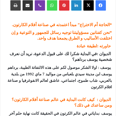
فيسبوك
‫X
لينكدإن
بينتيريست
واتساب
ڤايبر
مشاركة عبر البريد
طباعة
*
الحاجة أم الاختراع” مبدأ اعتمدته في صناعة أفلام الكارتون
.
*
نحن كفنانين مسؤوليتنا توجيه رسائل للجمهور و التوعية و إن
اختلفت الأساليب و الطرق يجمعنا هدف واحد
.
حاورته :لطيفة عبادة
الديوان :في البداية شكرا لك على قبول الدعوة، نريد أن نعرف
شخصية يوسف برداهم؟
يوسف : اولا الشكر موصول لكم على هذه الالتفاتة الطيبة، برداهم
يوسف ابن مدينة سيدي بلعباس من مواليد 7 ماي 1992 من بلدية
بالعربي، شاب طموح، اجتماعي، عاشق لعالم الانفوغرفيا و صناعة
افلام الكرتون
الديوان : كيف كانت البداية في عالم صناعة أفلام الكارتون؟
ومن ساعدك في ذلك؟
يوسف :بداياتي في عالم الكرتون في الحقيقة كانت نهاية حلم آخر