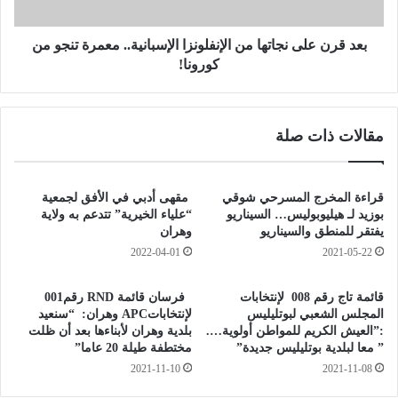
ر
ل
ل
ى
ل
ن
بعد قرن على نجاتها من الإنفلونزا الإسبانية.. معمرة تنجو من
ن
ج
كورونا!
خ
ا
ب
ت
ا
ه
مقالات ذات صلة
ل
ا
ع
م
ل
ن
م
ا
قراءة المخرج المسرحي شوقي
مقهى أدبي في الأفق لجمعية
ي
ل
بوزيد لـ هيليوبوليس… السيناريو
“علياء الخيرية” تتدعم به ولاية
ة
إ
يفتقر للمنطق والسيناريو
وهران
ن
2022-04-01
2021-05-22
:
ف
ا
ل
قائمة تاج رقم 008 لإنتخابات
فرسان قائمة RND رقم001
ل
و
المجلس الشعبي لبوتليليس
لإنتخاباتAPC وهران: “سنعيد
ج
ن
:”العيش الكريم للمواطن أولوية….
بلدية وهران لأبناءها بعد أن ظلت
ي
ز
” معا لبلدية بوتليليس جديدة”
مختطفة طيلة 20 عاما”
ش
ا
2021-11-10
2021-11-08
ا
ا
ل