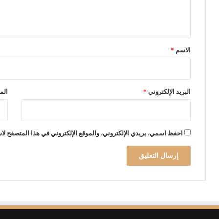
ل
ل
ي
م
ل
ق
ي
*
و
الاسم
*
ن
"
ت
ط
البريد الإلكتروني
*
الم
ي
ح
ب
ـ
احفظ اسمي، بريدي الإلكتروني، والموقع الإلكتروني في هذا المتصفح لاس
"
ه
ل
ع
"
ك
و
ر