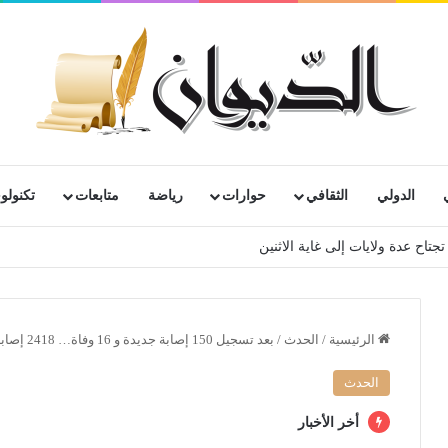
الدولي
الثقافي
حوارات
رياضة
متابعات
تكنولوج
الرئيسية
/
الحدث
/
بعد تسجيل 150 إصابة جديدة و 16 وفاة… 2418 إصابة بفيروس كورونا بينها 364 وفاة
الحدث
أخر الأخبار