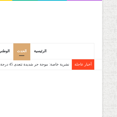
الرئيسية
الحدث
الوطني
أخبار عاجلة
نشرية خاصة: موجة حر شديدة تتعدى 45 درجة تجتاح عدة ولايات إلى غاية الاثنين