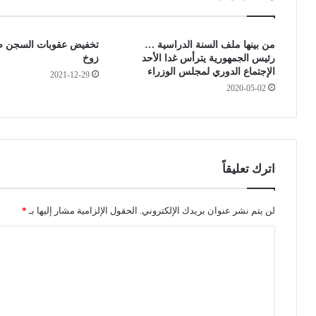
ن
ى
إ
م
ص
ق
من بينها ملف السنة الدراسية …
تخفيض عقوبات السجن ضد
ا
ا
رئيس الجمهورية يترأس غدا الأحد
زوخ
ب
ر
الإجتماع الدوري لمجلس الوزراء
2021-12-29
ة
ا
2020-05-02
إ
ل
ب
ب
ن
ل
ه
د
ب
ي
ا
ا
اترك تعليقاً
ل
ت
ف
.
ي
.
لن يتم نشر عنوان بريدك الإلكتروني.
الحقول الإلزامية مشار إليها بـ
*
ر
.
ا
و
ف
س
ت
ل
ن
ت
ة
"
ع
ا