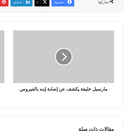
شاركها
فيسبوك
‫X
لينكدإن
م
ح
ا
ش
ر
و
س
د
ي
ب
ل
ش
خ
ر
ل
ي
ي
ة
ف
مارسيل خليفة يكشف عن إصابة إبنه بالفيروس
ت
ة
ت
ي
د
ك
ف
ش
ق
ف
ع
ع
ل
مقالات ذات صلة