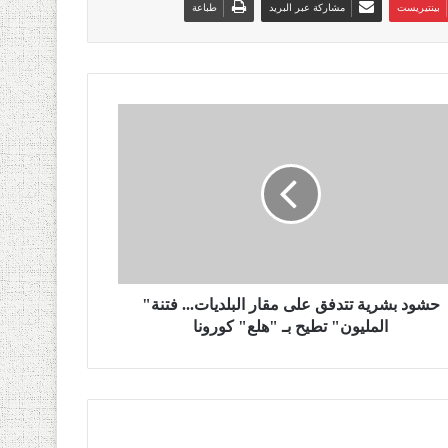
بينتيريست
مشاركة عبر البريد
طباعة
حشود بشرية تتدفق على مقار البلديات... فتنة"
المليون" تطيح بـ "هلع" كورونا